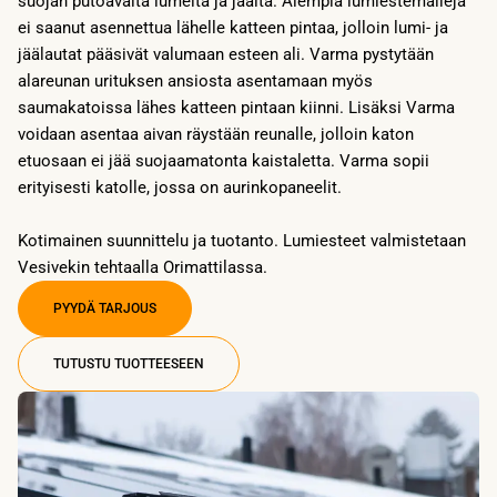
suojan putoavalta lumelta ja jäältä. Aiempia lumiestemalleja
ei saanut asennettua lähelle katteen pintaa, jolloin lumi- ja
jäälautat pääsivät valumaan esteen ali. Varma pystytään
alareunan urituksen ansiosta asentamaan myös
saumakatoissa lähes katteen pintaan kiinni. Lisäksi Varma
voidaan asentaa aivan räystään reunalle, jolloin katon
etuosaan ei jää suojaamatonta kaistaletta. Varma sopii
erityisesti katolle, jossa on aurinkopaneelit.
Kotimainen suunnittelu ja tuotanto. Lumiesteet valmistetaan
Vesivekin tehtaalla Orimattilassa.
PYYDÄ TARJOUS
TUTUSTU TUOTTEESEEN