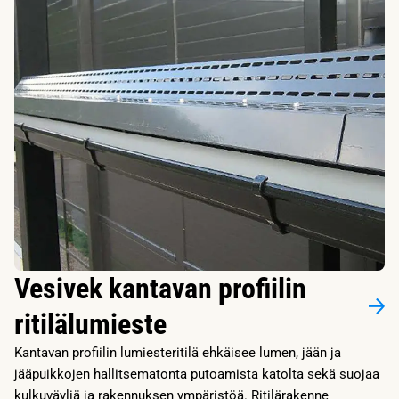
Vesivek kantavan profiilin
ritilälumieste
Kantavan profiilin lumiesteritilä ehkäisee lumen, jään ja
jääpuikkojen hallitsematonta putoamista katolta sekä suojaa
kulkuväyliä ja rakennuksen ympäristöä. Ritilärakenne