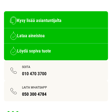
Kysy lisää asiantuntijalta
Lataa aineistoa
Löydä sopiva tuote
SOITA
010 470 3700
LAITA WHATSAPP
050 300 4784