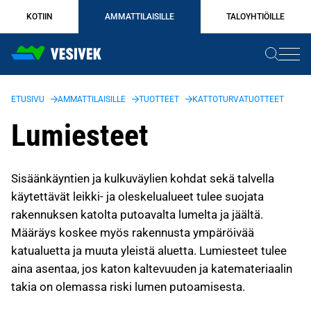
Siirry
KOTIIN
AMMATTILAISILLE
TALOYHTIÖILLE
sisältöön
ETUSIVU
AMMATTILAISILLE
TUOTTEET
KATTOTURVATUOTTEET
Lumiesteet
Sisäänkäyntien ja kulkuväylien kohdat sekä talvella
käytettävät leikki- ja oleskelualueet tulee suojata
rakennuksen katolta putoavalta lumelta ja jäältä.
Määräys koskee myös rakennusta ympäröivää
katualuetta ja muuta yleistä aluetta. Lumiesteet tulee
aina asentaa, jos katon kaltevuuden ja katemateriaalin
takia on olemassa riski lumen putoamisesta.