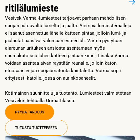
ritilälumieste
Vesivek Varma -lumiesteet tarjoavat parhaan mahdollisen
suojan putoavalta lumelta ja jäältä. Aiempia lumiestemalleja
ei saanut asennettua lähelle katteen pintaa, jolloin lumi- ja
jäälautat pääsivät valumaan esteen ali. Varma pystytään
alareunan urituksen ansiosta asentamaan myös
saumakatoissa lähes katteen pintaan kiinni. Lisäksi Varma
voidaan asentaa aivan räystään reunalle, jolloin katon
etuosaan ei jää suojaamatonta kaistaletta. Varma sopii
erityisesti katolle, jossa on aurinkopaneelit.
Kotimainen suunnittelu ja tuotanto. Lumiesteet valmistetaan
Vesivekin tehtaalla Orimattilassa.
PYYDÄ TARJOUS
TUTUSTU TUOTTEESEEN