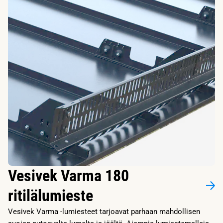
Vesivek Varma 180
ritilälumieste
Vesivek Varma -lumiesteet tarjoavat parhaan mahdollisen