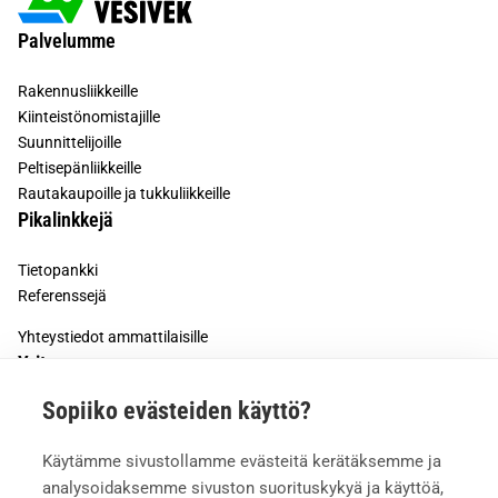
Palvelumme
Rakennusliikkeille
Kiinteistönomistajille
Suunnittelijoille
Peltisepänliikkeille
Rautakaupoille ja tukkuliikkeille
Pikalinkkejä
Tietopankki
Referenssejä
Yhteystiedot ammattilaisille
Yritys
Sopiiko evästeiden käyttö?
Tietoa meistä
Työturvallisuus
Käytämme sivustollamme evästeitä kerätäksemme ja
Meille töihin
analysoidaksemme sivuston suorituskykyä ja käyttöä,
Mediapankki