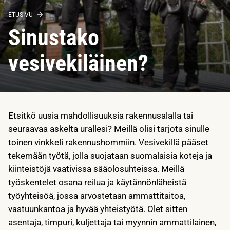
ETUSIVU
Sinustako
vesivekiläinen?
Etsitkö uusia mahdollisuuksia rakennusalalla tai
seuraavaa askelta urallesi? Meillä olisi tarjota sinulle
toinen vinkkeli rakennushommiin. Vesivekillä pääset
tekemään työtä, jolla suojataan suomalaisia koteja ja
kiinteistöjä vaativissa sääolosuhteissa. Meillä
työskentelet osana reilua ja käytännönläheistä
työyhteisöä, jossa arvostetaan ammattitaitoa,
vastuunkantoa ja hyvää yhteistyötä. Olet sitten
asentaja, timpuri, kuljettaja tai myynnin ammattilainen,