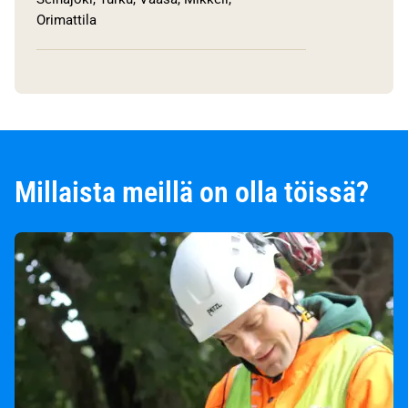
Orimattila
Millaista meillä on olla töissä?