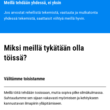
Meillä tehdään yhdessä, ei yksin
Jos arvostat rehellistä tekemistä, vastuuta ja mutkatonta
yhdessä tekemistä, saattaisit viihtyä meillä hyvin.
Miksi meillä tykätään olla
töissä?
Välitämme toisistamme
Meillä töitä tehdään tosissaan, mutta sopiva pilke silmäkulmassa.
Suhtaudumme sen sijaan vakavasti myönteisen ja kehitykseen
kannustavan ilmapiirin ylläpitämiseen.