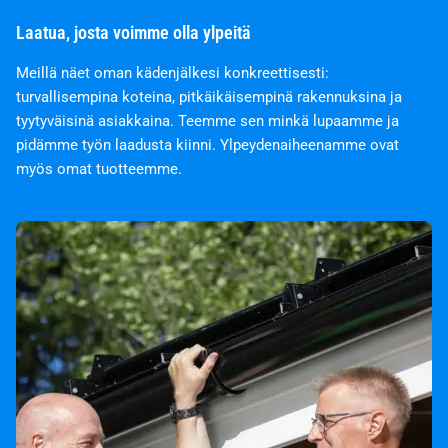
Laatua, josta voimme olla ylpeitä
Meillä näet oman kädenjälkesi konkreettisesti:
turvallisempina koteina, pitkäikäisempinä rakennuksina ja
tyytyväisinä asiakkaina. Teemme sen minkä lupaamme ja
pidämme työn laadusta kiinni. Ylpeydenaiheenamme ovat
myös omat tuotteemme.