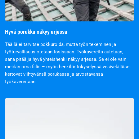
Hyvä porukka näkyy arjessa
Täällä ei tarvitse pokkuroida, mutta työn tekeminen ja
työturvallisuus otetaan tosissaan. Työkavereita autetaan,
sana pitää ja hyvä yhteishenki näkyy arjessa. Se ei ole vain
meidän oma fiilis – myös henkilöstökyselyssä vesivekiläiset
kertovat viihtyvänsä porukassa ja arvostavansa
työkavereitaan.