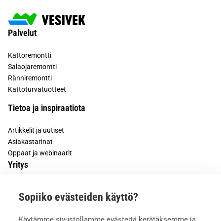
Palvelut
Kattoremontti
Salaojaremontti
Ränniremontti
Kattoturvatuotteet
Tietoa ja inspiraatiota
Artikkelit ja uutiset
Asiakastarinat
Oppaat ja webinaarit
Yritys
Tietoa meistä
Sopiiko evästeiden käyttö?
Asiakkaiden kokemuksia
Meille töihin
Käytämme sivustollamme evästeitä kerätäksemme ja