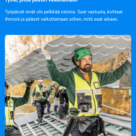
Työpäivät eivät ole pelkkää rutiinia. Saat vastuuta, kohtaat
ihmisiä ja pääset vaikuttamaan siihen, mitä saat aikaan.