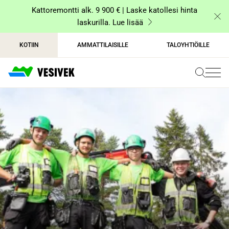
Siirry
Kattoremontti alk. 9 900 € | Laske katollesi hinta
sisältöön
laskurilla. Lue lisää
KOTIIN
AMMATTILAISILLE
TALOYHTIÖILLE