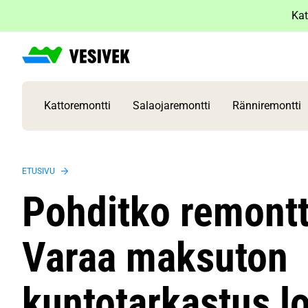
Siirry
Kat
sisältöön
Kattoremontti
Salaojaremontti
Ränniremontti
ETUSIVU
Pohditko remontt
Varaa maksuton
kuntotarkastus l