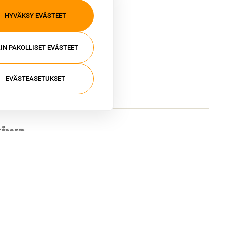
Yritys
HYVÄKSY EVÄSTEET
Tietoa meistä
Asiakkaiden kokemuksia
IN PAKOLLISET EVÄSTEET
Meille töihin
Yhteystiedot
EVÄSTEASETUKSET
Mediapankki