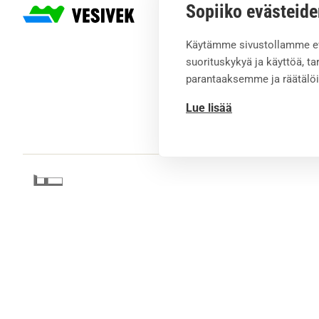
Sopiiko evästeide
Palvelut
Käytämme sivustollamme e
Kattoremontti
suorituskykyä ja käyttöä, 
Salaojaremontti
parantaaksemme ja räätälö
Ränniremontti
Kattoturvatuottee
Lue lisää