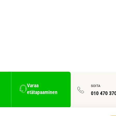
Varaa
SOITA
etätapaaminen
010 470 37