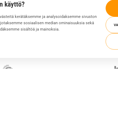
n käyttö?
Tietoa ja inspiraatiota
västeitä kerätäksemme ja analysoidaksemme sivuston
Artikkelit ja uutiset
tarjotaksemme sosiaalisen median ominaisuuksia sekä
Asiakastarinat
VA
idäksemme sisältöä ja mainoksia.
Oppaat ja webinaarit
t
Tietosuojaseloste
Evästeasetukset
Whistleblowing
Investors