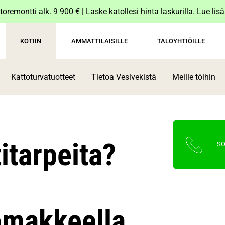
toremontti alk. 9 900 € | Laske katollesi hinta laskurilla. Lue lis
KOTIIN
AMMATTILAISILLE
TALOYHTIÖILLE
Kattoturvatuotteet
Tietoa Vesivekistä
Meille töihin
itarpeita?
SO
omakkeella