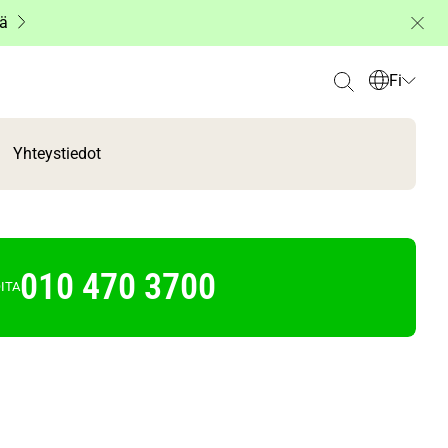
ää
Fi
Yhteystiedot
010 470 3700
ITA