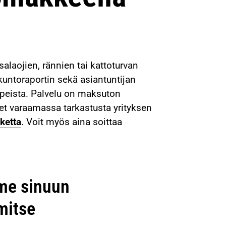
salaojien, rännien tai kattoturvan
kuntoraportin sekä asiantuntijan
arpeista. Palvelu on maksuton
olet varaamassa tarkastusta yrityksen
aketta
. Voit myös aina soittaa
mme sinuun
mitse