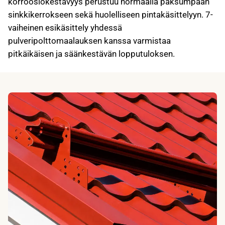
korroosiokestävyys perustuu normaalia paksumpaan
sinkkikerrokseen sekä huolelliseen pintakäsittelyyn. 7-
vaiheinen esikäsittely yhdessä
pulveripolttomaalauksen kanssa varmistaa
pitkäikäisen ja säänkestävän lopputuloksen.