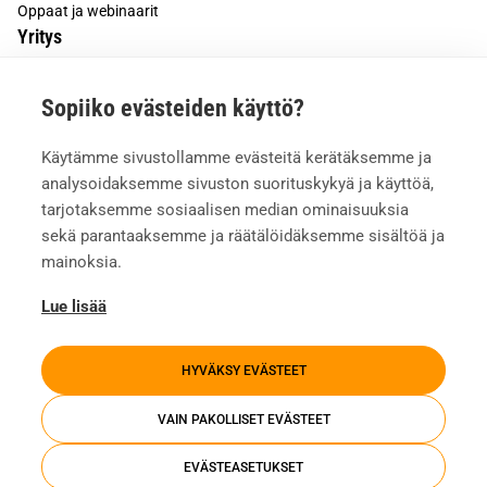
Oppaat ja webinaarit
Yritys
Tietoa meistä
Sopiiko evästeiden käyttö?
Asiakkaiden kokemuksia
Meille töihin
Käytämme sivustollamme evästeitä kerätäksemme ja
Yhteystiedot
analysoidaksemme sivuston suorituskykyä ja käyttöä,
Mediapankki
tarjotaksemme sosiaalisen median ominaisuuksia
sekä parantaaksemme ja räätälöidäksemme sisältöä ja
mainoksia.
Lue lisää
HYVÄKSY EVÄSTEET
VAIN PAKOLLISET EVÄSTEET
EVÄSTEASETUKSET
Tietosuojaseloste
Evästeasetukset
Whistleblowing
Investors