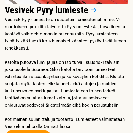
Vesivek Pyry lumieste
Vesivek Pyry -lumieste on suosituin lumiestemallimme. V-
muotoiseen profiiliin taivutettu Pyry on tyylikäs, turvallinen ja
kestävä vaihtoehto moniin rakennuksiin. Pyry-lumiesteen
tylpätty kärki sekä koukkumaiset käänteet pysäyttävät lumen
tehokkaasti.
Katolta putoava lumi ja jää on iso turvallisuusriski talvisin
joka puolella Suomea. Siksi katolla tarvitaan lumiesteet
vähintäänkin sisäänkäyntien ja kulkuväylien kohdilla. Muista
suojata myös lasten leikkialueet sekä autojen ja muiden
kulkuneuvojen parkkipaikat. Lumiesteiden toinen tärkeä
tehtävä on sulattaa lumet katolla, jotta sulamisvedet
ohjautuvat sadevesijärjestelmään eikä kodin perustuksiin.
Kotimainen suunnittelu ja tuotanto. Lumiesteet valmistetaan
Vesivekin tehtaalla Orimattilassa.