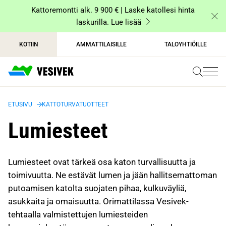
Siirry
Kattoremontti alk. 9 900 € | Laske katollesi hinta
sisältöön
laskurilla. Lue lisää
KOTIIN
AMMATTILAISILLE
TALOYHTIÖILLE
ETUSIVU
KATTOTURVATUOTTEET
Lumiesteet
Lumiesteet ovat tärkeä osa katon turvallisuutta ja
toimivuutta. Ne estävät lumen ja jään hallitsemattoman
putoamisen katolta suojaten pihaa, kulkuväyliä,
asukkaita ja omaisuutta. Orimattilassa Vesivek-
tehtaalla valmistettujen lumiesteiden