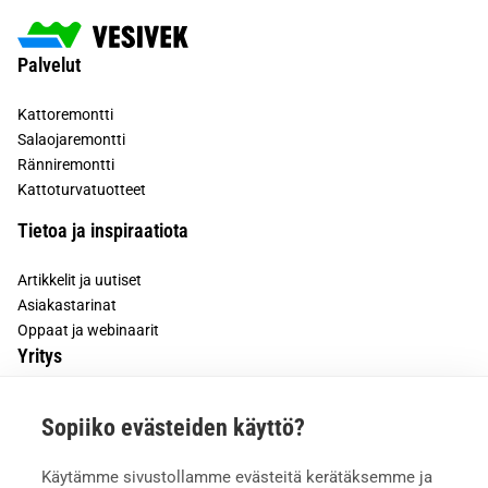
Palvelut
Kattoremontti
Salaojaremontti
Ränniremontti
Kattoturvatuotteet
Tietoa ja inspiraatiota
Artikkelit ja uutiset
Asiakastarinat
Oppaat ja webinaarit
Yritys
Tietoa meistä
Sopiiko evästeiden käyttö?
Asiakkaiden kokemuksia
Meille töihin
Käytämme sivustollamme evästeitä kerätäksemme ja
Yhteystiedot