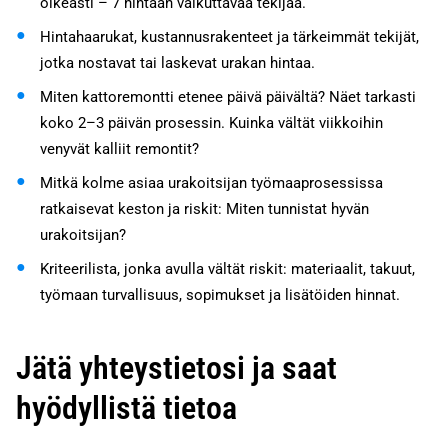
oikeasti – 7 hintaan vaikuttavaa tekijää.
Hintahaarukat, kustannusrakenteet ja tärkeimmät tekijät,
jotka nostavat tai laskevat urakan hintaa.
Miten kattoremontti etenee päivä päivältä? Näet tarkasti
koko 2–3 päivän prosessin. Kuinka vältät viikkoihin
venyvät kalliit remontit?
Mitkä kolme asiaa urakoitsijan työmaaprosessissa
ratkaisevat keston ja riskit: Miten tunnistat hyvän
urakoitsijan?
Kriteerilista, jonka avulla vältät riskit: materiaalit, takuut,
työmaan turvallisuus, sopimukset ja lisätöiden hinnat.
Jätä yhteystietosi ja saat
hyödyllistä tietoa