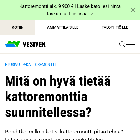
Siirry
Kattoremontti alk. 9 900 € | Laske katollesi hinta
sisältöön
laskurilla. Lue lisää
KOTIIN
AMMATTILAISILLE
TALOYHTIÖILLE
ETUSIVU
KATTOREMONTTI
Mitä on hyvä tietää
kattoremonttia
suunnitellessa?
Pohditko, milloin kotisi kattoremontti pitää tehdä?
Lataa opas, niin opit, milloin omakotitalon