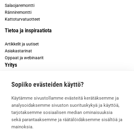
Salaojaremontti
Ränniremontti
Kattoturvatuotteet
Tietoa ja inspiraatiota
Artikkelit ja uutiset
Asiakastarinat
Oppaat ja webinaarit
Yritys
Tietoa meistä
Sopiiko evästeiden käyttö?
Asiakkaiden kokemuksia
Meille töihin
Käytämme sivustollamme evästeitä kerätäksemme ja
Yhteystiedot
analysoidaksemme sivuston suorituskykyä ja käyttöä,
Mediapankki
tarjotaksemme sosiaalisen median ominaisuuksia
sekä parantaaksemme ja räätälöidäksemme sisältöä ja
mainoksia.