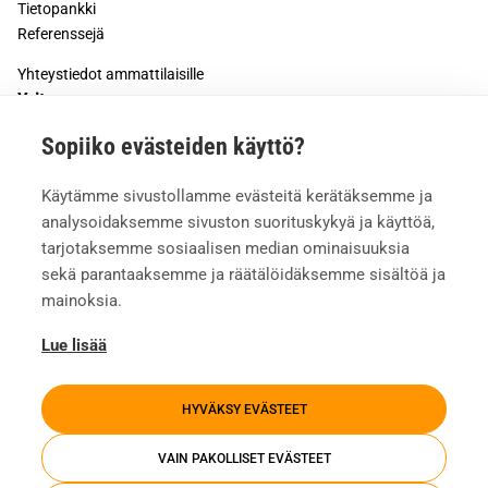
Tietopankki
Referenssejä
Yhteystiedot ammattilaisille
Yritys
Sopiiko evästeiden käyttö?
Tietoa meistä
Työturvallisuus
Käytämme sivustollamme evästeitä kerätäksemme ja
Meille töihin
analysoidaksemme sivuston suorituskykyä ja käyttöä,
Mediapankki
tarjotaksemme sosiaalisen median ominaisuuksia
sekä parantaaksemme ja räätälöidäksemme sisältöä ja
mainoksia.
Lue lisää
HYVÄKSY EVÄSTEET
VAIN PAKOLLISET EVÄSTEET