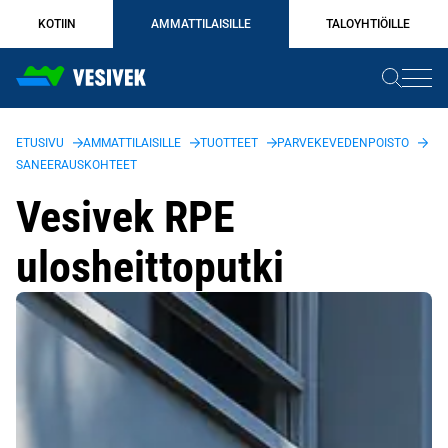
Siirry
KOTIIN
AMMATTILAISILLE
TALOYHTIÖILLE
sisältöön
ETUSIVU
AMMATTILAISILLE
TUOTTEET
PARVEKEVEDENPOISTO
SANEERAUSKOHTEET
Vesivek RPE
ulosheittoputki