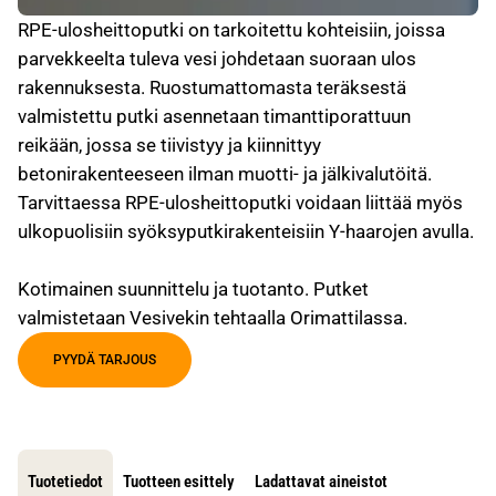
RPE-ulosheittoputki on tarkoitettu kohteisiin, joissa
parvekkeelta tuleva vesi johdetaan suoraan ulos
rakennuksesta. Ruostumattomasta teräksestä
valmistettu putki asennetaan timanttiporattuun
reikään, jossa se tiivistyy ja kiinnittyy
betonirakenteeseen ilman muotti- ja jälkivalutöitä.
Tarvittaessa RPE-ulosheittoputki voidaan liittää myös
ulkopuolisiin syöksyputkirakenteisiin Y-haarojen avulla.
Kotimainen suunnittelu ja tuotanto. Putket
valmistetaan Vesivekin tehtaalla Orimattilassa.
PYYDÄ TARJOUS
Tuotetiedot
Tuotteen esittely
Ladattavat aineistot