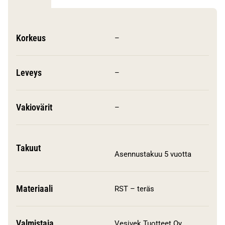
Korkeus
–
Leveys
–
Vakiovärit
–
Takuut
Asennustakuu 5 vuotta
Materiaali
RST – teräs
Valmistaja
Vesivek Tuotteet Oy