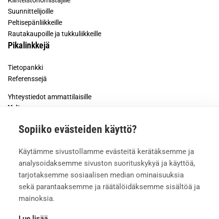
Kiinteistönomistajille
Suunnittelijoille
Peltisepänliikkeille
Rautakaupoille ja tukkuliikkeille
Pikalinkkejä
Tietopankki
Referenssejä
Yhteystiedot ammattilaisille
Yritys
Sopiiko evästeiden käyttö?
Tietoa meistä
Työturvallisuus
Käytämme sivustollamme evästeitä kerätäksemme ja
Meille töihin
analysoidaksemme sivuston suorituskykyä ja käyttöä,
Mediapankki
tarjotaksemme sosiaalisen median ominaisuuksia
sekä parantaaksemme ja räätälöidäksemme sisältöä ja
mainoksia.
Lue lisää