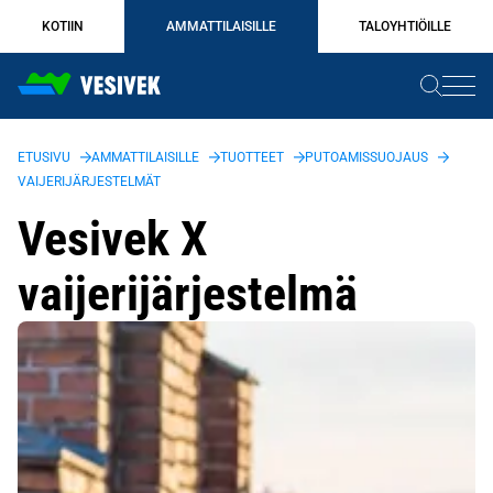
Siirry
KOTIIN
AMMATTILAISILLE
TALOYHTIÖILLE
sisältöön
ETUSIVU
AMMATTILAISILLE
TUOTTEET
PUTOAMISSUOJAUS
VAIJERIJÄRJESTELMÄT
Vesivek X
vaijerijärjestelmä