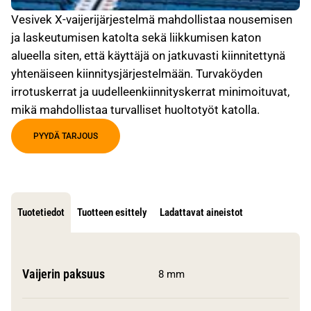
Vesivek X-vaijerijärjestelmä mahdollistaa nousemisen
ja laskeutumisen katolta sekä liikkumisen katon
alueella siten, että käyttäjä on jatkuvasti kiinnitettynä
yhtenäiseen kiinnitysjärjestelmään. Turvaköyden
irrotuskerrat ja uudelleenkiinnityskerrat minimoituvat,
mikä mahdollistaa turvalliset huoltotyöt katolla.
PYYDÄ TARJOUS
Tuotetiedot
Tuotteen esittely
Ladattavat aineistot
Vaijerin paksuus
8 mm