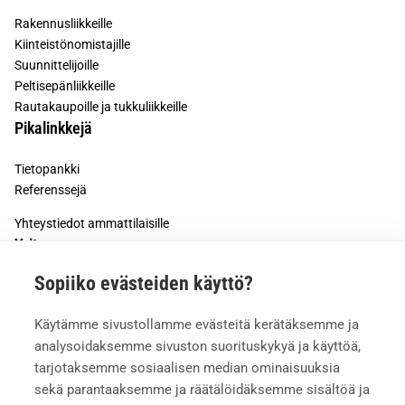
Rakennusliikkeille
Kiinteistönomistajille
Suunnittelijoille
Peltisepänliikkeille
Rautakaupoille ja tukkuliikkeille
Pikalinkkejä
Tietopankki
Referenssejä
Yhteystiedot ammattilaisille
Yritys
Sopiiko evästeiden käyttö?
Tietoa meistä
Työturvallisuus
Käytämme sivustollamme evästeitä kerätäksemme ja
Meille töihin
analysoidaksemme sivuston suorituskykyä ja käyttöä,
Mediapankki
tarjotaksemme sosiaalisen median ominaisuuksia
sekä parantaaksemme ja räätälöidäksemme sisältöä ja