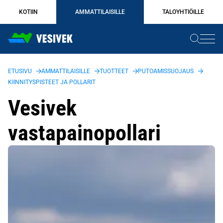
Siirry
KOTIIN
AMMATTILAISILLE
TALOYHTIÖILLE
sisältöön
ETUSIVU
AMMATTILAISILLE
TUOTTEET
PUTOAMISSUOJAUS
KIINNITYSPISTEET JA POLLARIT
Vesivek
vastapainopollari