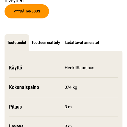
tiiveyden.
PYYDÄ TARJOUS
Tuotetiedot
Tuotteen esittely
Ladattavat aineistot
Käyttö
Henkilösuojaus
Kokonaispaino
374 kg
Pituus
3 m
Leveys
3 m