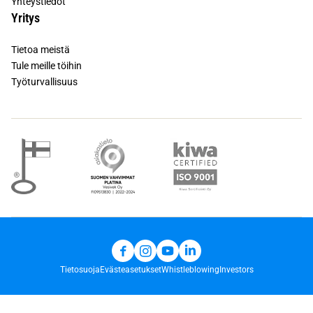
Yhteystiedot
Yritys
Tietoa meistä
Tule meille töihin
Työturvallisuus
Tietosuoja
Evästeasetukset
Whistleblowing
Investors