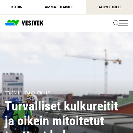
Siirry
KOTIIN
AMMATTILAISILLE
TALOYHTIÖILLE
sisältöön
ETUSIVU
TALOYHTIÖILLE
Turvalliset kulkureitit
ja oikein mitoitetut