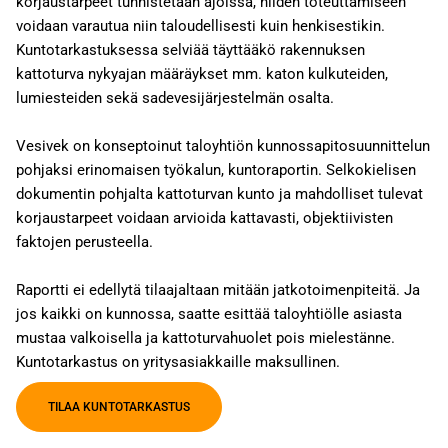
korjaustarpeet tunnistetaan ajoissa, niiden toteuttamiseen
voidaan varautua niin taloudellisesti kuin henkisestikin.
Kuntotarkastuksessa selviää täyttääkö rakennuksen
kattoturva nykyajan määräykset mm. katon kulkuteiden,
lumiesteiden sekä sadevesijärjestelmän osalta.
Vesivek on konseptoinut taloyhtiön kunnossapitosuunnittelun
pohjaksi erinomaisen työkalun, kuntoraportin. Selkokielisen
dokumentin pohjalta kattoturvan kunto ja mahdolliset tulevat
korjaustarpeet voidaan arvioida kattavasti, objektiivisten
faktojen perusteella.
Raportti ei edellytä tilaajaltaan mitään jatkotoimenpiteitä. Ja
jos kaikki on kunnossa, saatte esittää taloyhtiölle asiasta
mustaa valkoisella ja kattoturvahuolet pois mielestänne.
Kuntotarkastus on yritysasiakkaille maksullinen.
TILAA KUNTOTARKASTUS