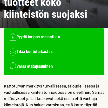
tuotteet koko
kiinteistön suojaksi
Pyydä tarjous remontista
Tilaa kuntotarkastus
Varaa etätapaaminen
Kattoturvan merkitys turvallisessa, taloudellisessa ja
vastuullisessa kiinteistönhoidossa on oleellinen. Samat
määräykset ja lait koskevat sekä uusia että vanhoja
kiinteistöjä. Kun haluat varmistaa, että katto täyttää