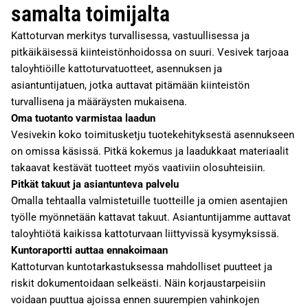
samalta toimijalta
Kattoturvan merkitys turvallisessa, vastuullisessa ja
pitkäikäisessä kiinteistönhoidossa on suuri. Vesivek tarjoaa
taloyhtiöille kattoturvatuotteet, asennuksen ja
asiantuntijatuen, jotka auttavat pitämään kiinteistön
turvallisena ja määräysten mukaisena.
Oma tuotanto varmistaa laadun
Vesivekin koko toimitusketju tuotekehityksestä asennukseen
on omissa käsissä. Pitkä kokemus ja laadukkaat materiaalit
takaavat kestävät tuotteet myös vaativiin olosuhteisiin.
Pitkät takuut ja asiantunteva palvelu
Omalla tehtaalla valmistetuille tuotteille ja omien asentajien
työlle myönnetään kattavat takuut. Asiantuntijamme auttavat
taloyhtiötä kaikissa kattoturvaan liittyvissä kysymyksissä.
Kuntoraportti auttaa ennakoimaan
Kattoturvan kuntotarkastuksessa mahdolliset puutteet ja
riskit dokumentoidaan selkeästi. Näin korjaustarpeisiin
voidaan puuttua ajoissa ennen suurempien vahinkojen