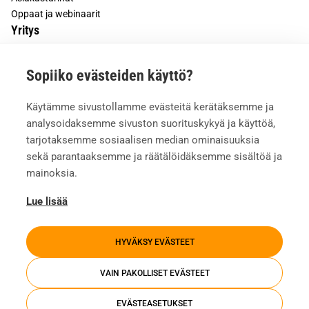
Oppaat ja webinaarit
Yritys
Tietoa meistä
Sopiiko evästeiden käyttö?
Asiakkaiden kokemuksia
Meille töihin
Käytämme sivustollamme evästeitä kerätäksemme ja
Yhteystiedot
analysoidaksemme sivuston suorituskykyä ja käyttöä,
Mediapankki
tarjotaksemme sosiaalisen median ominaisuuksia
sekä parantaaksemme ja räätälöidäksemme sisältöä ja
mainoksia.
Lue lisää
HYVÄKSY EVÄSTEET
VAIN PAKOLLISET EVÄSTEET
EVÄSTEASETUKSET