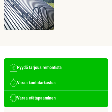
Pyydä tarjous remontista
Varaa kuntotarkastus
Varaa etätapaaminen