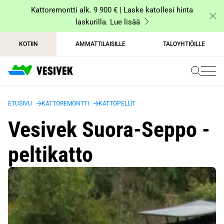
Siirry
Kattoremontti alk. 9 900 € | Laske katollesi hinta
sisältöön
laskurilla. Lue lisää
KOTIIN
AMMATTILAISILLE
TALOYHTIÖILLE
ETUSIVU
KATTOREMONTTI
KATTOPELLIT
Vesivek Suora-Seppo -
peltikatto