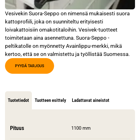
Vesivekin Suora-Seppo on nimensä mukaisesti suora
kattoprofiili, joka on suunniteltu erityisesti
loivakattoisiin omakotitaloihin. Vesivek-tuotteet
toimitetaan aina asennettuna. Suora-Seppo -
peltikatolle on myönnetty Avainlippu-merkki, mikä
kertoo, että se on valmistettu ja työllistää Suomessa.
PYYDÄ TARJOUS
Tuotetiedot
Tuotteen esittely
Ladattavat aineistot
Pituus
1100 mm