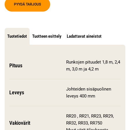
PYYDÄ TARJOUS
Tuotetiedot
Tuotteen esittely
Ladattavat aineistot
Runkojen pituudet 1,8 m, 2,4
Pituus
m, 3,0 m ja 4,2 m
Johteiden sisäpuolinen
Leveys
leveys 400 mm
RR20 , RR21, RR23, RR29,
Vakiovärit
RR32, RR33, RR750