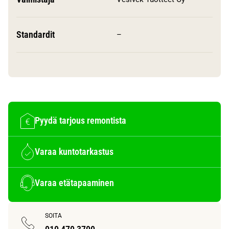
Standardit
–
Pyydä tarjous remontista
Varaa kuntotarkastus
Varaa etätapaaminen
SOITA