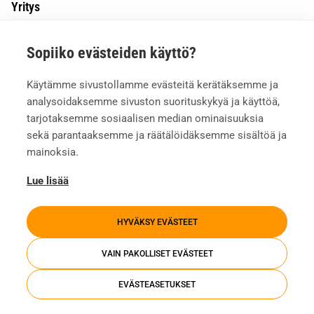
Yritys
Tietoa meistä
Sopiiko evästeiden käyttö?
Asiakkaiden kokemuksia
Meille töihin
Käytämme sivustollamme evästeitä kerätäksemme ja
Yhteystiedot
analysoidaksemme sivuston suorituskykyä ja käyttöä,
Mediapankki
tarjotaksemme sosiaalisen median ominaisuuksia
sekä parantaaksemme ja räätälöidäksemme sisältöä ja
mainoksia.
Lue lisää
HYVÄKSY EVÄSTEET
VAIN PAKOLLISET EVÄSTEET
EVÄSTEASETUKSET
Tietosuojaseloste
Evästeasetukset
Whistleblowing
Investors