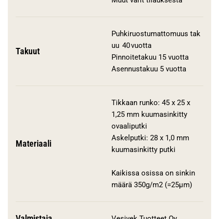
Muut värit tilauksesta
Puhkiruostumattomuus tak
uu 40 vuotta
Takuut
Pinnoitetakuu 15 vuotta
Asennustakuu 5 vuotta
Tikkaan runko: 45 x 25 x
1,25 mm kuumasinkitty
ovaaliputki
Askelputki: 28 x 1,0 mm
Materiaali
kuumasinkitty putki
Kaikissa osissa on sinkin
määrä 350g/m2 (=25µm)
Valmistaja
Vesivek Tuotteet Oy