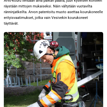
Arvo-kouru tehdään aina paikan päällä, juuri kyseisen kohteen
räystään mittojen mukaiseksi. Näin vältytään vuotavilta
ränninjatkeilta. Arvon patentoitu muoto asettaa kourukoneelle
erityisvaatimukset, jotka vain Vesivekin kourukoneet
täyttävät.