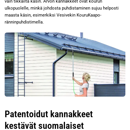
vain tikkailta käsin. Arvon kannakkeet ovat kourun
ulkopuolelle, minkä johdosta puhdistaminen sujuu helposti
maasta käsin, esimerkiksi Vesivekin KouruKaapo-
ränninpuhdistimella.
Patentoidut kannakkeet
kestävät suomalaiset