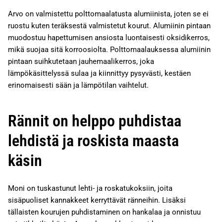
Arvo on valmistettu polttomaalatusta alumiinista, joten se ei
ruostu kuten teräksestä valmistetut kourut. Alumiinin pintaan
muodostuu hapettumisen ansiosta luontaisesti oksidikerros,
mikä suojaa sitä korroosiolta. Polttomaalauksessa alumiinin
pintaan suihkutetaan jauhemaalikerros, joka
lämpökäsittelyssä sulaa ja kiinnittyy pysyvästi, kestäen
erinomaisesti sään ja lämpötilan vaihtelut.
Rännit on helppo puhdistaa
lehdistä ja roskista maasta
käsin
Moni on tuskastunut lehti- ja roskatukoksiin, joita
sisäpuoliset kannakkeet kerryttävät ränneihin. Lisäksi
tällaisten kourujen puhdistaminen on hankalaa ja onnistuu