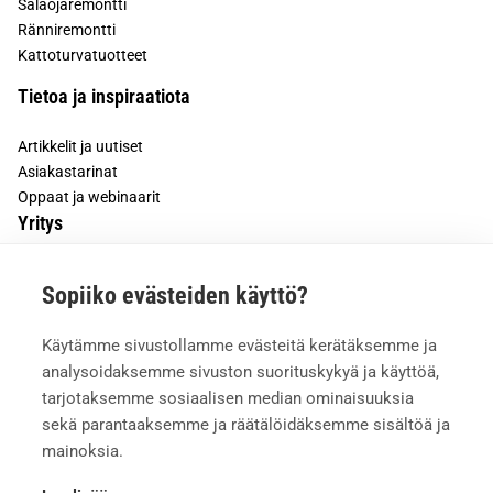
Salaojaremontti
Ränniremontti
Kattoturvatuotteet
Tietoa ja inspiraatiota
Artikkelit ja uutiset
Asiakastarinat
Oppaat ja webinaarit
Yritys
Tietoa meistä
Sopiiko evästeiden käyttö?
Asiakkaiden kokemuksia
Meille töihin
Käytämme sivustollamme evästeitä kerätäksemme ja
Yhteystiedot
analysoidaksemme sivuston suorituskykyä ja käyttöä,
Mediapankki
tarjotaksemme sosiaalisen median ominaisuuksia
sekä parantaaksemme ja räätälöidäksemme sisältöä ja
mainoksia.