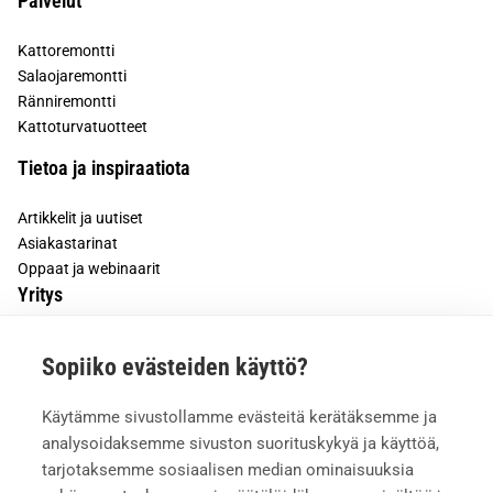
Palvelut
Kattoremontti
Salaojaremontti
Ränniremontti
Kattoturvatuotteet
Tietoa ja inspiraatiota
Artikkelit ja uutiset
Asiakastarinat
Oppaat ja webinaarit
Yritys
Tietoa meistä
Sopiiko evästeiden käyttö?
Asiakkaiden kokemuksia
Meille töihin
Käytämme sivustollamme evästeitä kerätäksemme ja
Yhteystiedot
analysoidaksemme sivuston suorituskykyä ja käyttöä,
Mediapankki
tarjotaksemme sosiaalisen median ominaisuuksia