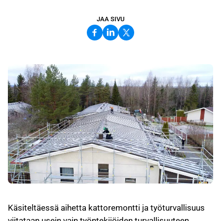
JAA SIVU
Käsiteltäessä aihetta kattoremontti ja työturvallisuus
viitataan usein vain työntekijöiden turvallisuuteen.