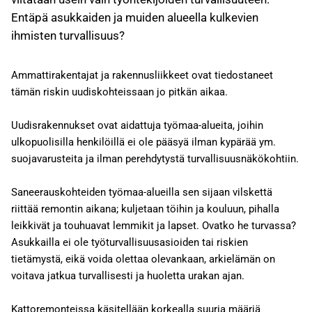
Entäpä asukkaiden ja muiden alueella kulkevien
ihmisten turvallisuus?
Ammattirakentajat ja rakennusliikkeet ovat tiedostaneet
tämän riskin uudiskohteissaan jo pitkän aikaa.
Uudisrakennukset ovat aidattuja työmaa-alueita, joihin
ulkopuolisilla henkilöillä ei ole pääsyä ilman kypärää ym.
suojavarusteita ja ilman perehdytystä turvallisuusnäkökohtiin.
Saneerauskohteiden työmaa-alueilla sen sijaan vilskettä
riittää remontin aikana; kuljetaan töihin ja kouluun, pihalla
leikkivät ja touhuavat lemmikit ja lapset. Ovatko he turvassa?
Asukkailla ei ole työturvallisuusasioiden tai riskien
tietämystä, eikä voida olettaa olevankaan, arkielämän on
voitava jatkua turvallisesti ja huoletta urakan ajan.
Kattoremonteissa käsitellään korkealla suuria määriä