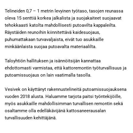
Telineiden 0,7 – 1 metrin levyinen työtaso, tasojen reunassa
oleva 15 senttiä korkea jalkalista ja suojakaiteet suojaavat
tehokkaasti katolta mahdollisesti putoavilta kappaleilta.
Räystäiden reunoihin kiinnitettävä kaidesuojaus,
puhumattakaan turvavaljaista, eivät tuo asukkaille
minkäänlaista suojaa putoavalta materiaalilta.
Taloyhtiön hallituksen ja isännöitsijän kannattaa
ehdottomasti varmistaa, että kattoremontin työturvallisuus ja
putoamissuojaus on lain vaatimalla tasolla.
Vesivek on käyttänyt rakennustelineitä putoamissuojauksena
vuoden 2018 alusta. Haluamme tarjota paitsi työntekijöille,
myös asukkaille mahdollisimman turvallisen remontin sekä
osaltamme olla edelläkävijänä kattosaneerausalan
turvallisuuden kehittäjänä.