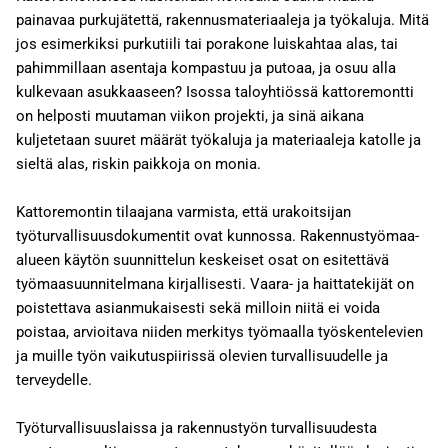
painavaa purkujätettä, rakennusmateriaaleja ja työkaluja. Mitä
jos esimerkiksi purkutiili tai porakone luiskahtaa alas, tai
pahimmillaan asentaja kompastuu ja putoaa, ja osuu alla
kulkevaan asukkaaseen? Isossa taloyhtiössä kattoremontti
on helposti muutaman viikon projekti, ja sinä aikana
kuljetetaan suuret määrät työkaluja ja materiaaleja katolle ja
sieltä alas, riskin paikkoja on monia.
Kattoremontin tilaajana varmista, että urakoitsijan
työturvallisuusdokumentit ovat kunnossa. Rakennustyömaa-
alueen käytön suunnittelun keskeiset osat on esitettävä
työmaasuunnitelmana kirjallisesti. Vaara- ja haittatekijät on
poistettava asianmukaisesti sekä milloin niitä ei voida
poistaa, arvioitava niiden merkitys työmaalla työskentelevien
ja muille työn vaikutuspiirissä olevien turvallisuudelle ja
terveydelle.
Työturvallisuuslaissa ja rakennustyön turvallisuudesta