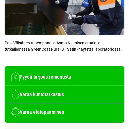
Pasi Väisänen taaempana ja Asmo Nieminen etualalla
tutkailemassa GreenCoat Pural BT Satin -näytettä laboratoriossa.
Pyydä tarjous remontista
Varaa kuntotarkastus
Varaa etätapaaminen