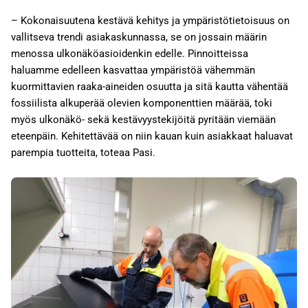
– Kokonaisuutena kestävä kehitys ja ympäristötietoisuus on
vallitseva trendi asiakaskunnassa, se on jossain määrin
menossa ulkonäköasioidenkin edelle. Pinnoitteissa
haluamme edelleen kasvattaa ympäristöä vähemmän
kuormittavien raaka-aineiden osuutta ja sitä kautta vähentää
fossiilista alkuperää olevien komponenttien määrää, toki
myös ulkonäkö- sekä kestävyystekijöitä pyritään viemään
eteenpäin. Kehitettävää on niin kauan kuin asiakkaat haluavat
parempia tuotteita, toteaa Pasi.