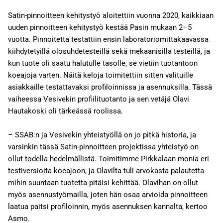
Satin-pinnoitteen kehitystyö aloitettiin vuonna 2020, kaikkiaan
uuden pinnoitteen kehitystyö kestää Pasin mukaan 2–5
vuotta. Pinnoitetta testattiin ensin laboratoriomittakaavassa
kiihdytetyillä olosuhdetesteillä sekä mekaanisilla testeillä, ja
kun tuote oli saatu halutulle tasolle, se vietiin tuotantoon
koeajoja varten. Näitä keloja toimitettiin sitten valituille
asiakkaille testattavaksi profiloinnissa ja asennuksilla. Tässä
vaiheessa Vesivekin profiilituotanto ja sen vetäjä Olavi
Hautakoski oli tärkeässä roolissa.
– SSAB:n ja Vesivekin yhteistyöllä on jo pitkä historia, ja
varsinkin tässä Satin-pinnoitteen projektissa yhteistyö on
ollut todella hedelmällistä. Toimitimme Pirkkalaan monia eri
testiversioita koeajoon, ja Olavilta tuli arvokasta palautetta
mihin suuntaan tuotetta pitäisi kehittää. Olavihan on ollut
myös asennustyömailla, joten hän osaa arvioida pinnoitteen
laatua paitsi profiloinnin, myös asennuksen kannalta, kertoo
Asmo.