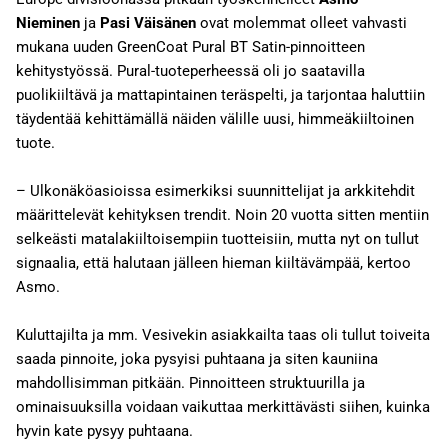
Nieminen
ja
Pasi Väisänen
ovat molemmat olleet vahvasti
mukana uuden GreenCoat Pural BT Satin-pinnoitteen
kehitystyössä. Pural-tuoteperheessä oli jo saatavilla
puolikiiltävä ja mattapintainen teräspelti, ja tarjontaa haluttiin
täydentää kehittämällä näiden välille uusi, himmeäkiiltoinen
tuote.
– Ulkonäköasioissa esimerkiksi suunnittelijat ja arkkitehdit
määrittelevät kehityksen trendit. Noin 20 vuotta sitten mentiin
selkeästi matalakiiltoisempiin tuotteisiin, mutta nyt on tullut
signaalia, että halutaan jälleen hieman kiiltävämpää, kertoo
Asmo.
Kuluttajilta ja mm. Vesivekin asiakkailta taas oli tullut toiveita
saada pinnoite, joka pysyisi puhtaana ja siten kauniina
mahdollisimman pitkään. Pinnoitteen struktuurilla ja
ominaisuuksilla voidaan vaikuttaa merkittävästi siihen, kuinka
hyvin kate pysyy puhtaana.