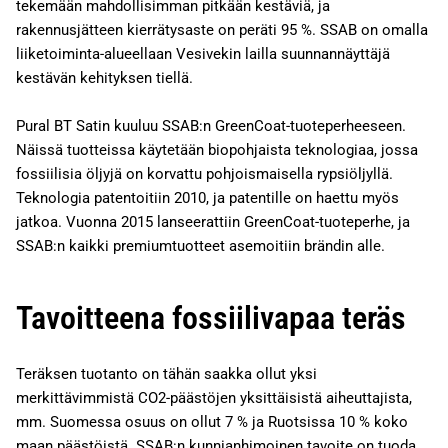
tekemään mahdollisimman pitkään kestäviä, ja
rakennusjätteen kierrätysaste on peräti 95 %. SSAB on omalla
liiketoiminta-alueellaan Vesivekin lailla suunnannäyttäjä
kestävän kehityksen tiellä.
Pural BT Satin kuuluu SSAB:n GreenCoat-tuoteperheeseen.
Näissä tuotteissa käytetään biopohjaista teknologiaa, jossa
fossiilisia öljyjä on korvattu pohjoismaisella rypsiöljyllä.
Teknologia patentoitiin 2010, ja patentille on haettu myös
jatkoa. Vuonna 2015 lanseerattiin GreenCoat-tuoteperhe, ja
SSAB:n kaikki premiumtuotteet asemoitiin brändin alle.
Tavoitteena fossiilivapaa teräs
Teräksen tuotanto on tähän saakka ollut yksi
merkittävimmistä CO2-päästöjen yksittäisistä aiheuttajista,
mm. Suomessa osuus on ollut 7 % ja Ruotsissa 10 % koko
maan päästöistä. SSAB:n kunnianhimoinen tavoite on tuoda