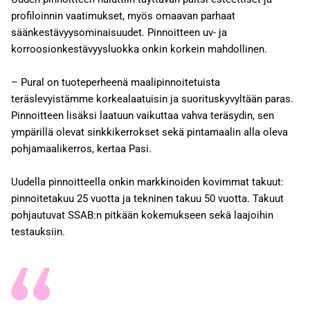
profiloinnin vaatimukset, myös omaavan parhaat
säänkestävyysominaisuudet. Pinnoitteen uv- ja
korroosionkestävyysluokka onkin korkein mahdollinen.
– Pural on tuoteperheenä maalipinnoitetuista
teräslevyistämme korkealaatuisin ja suorituskyvyltään paras.
Pinnoitteen lisäksi laatuun vaikuttaa vahva teräsydin, sen
ympärillä olevat sinkkikerrokset sekä pintamaalin alla oleva
pohjamaalikerros, kertaa Pasi.
Uudella pinnoitteella onkin markkinoiden kovimmat takuut:
pinnoitetakuu 25 vuotta ja tekninen takuu 50 vuotta. Takuut
pohjautuvat SSAB:n pitkään kokemukseen sekä laajoihin
testauksiin.