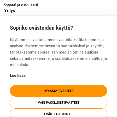
Oppaat ja webinaarit
Yritys
Tietoa meistä
Sopiiko evästeiden käyttö?
Asiakkaiden kokemuksia
Meille töihin
Käytämme sivustollamme evästeitä kerätäksemme ja
Yhteystiedot
analysoidaksemme sivuston suorituskykyä ja käyttöä,
Mediapankki
tarjotaksemme sosiaalisen median ominaisuuksia
sekä parantaaksemme ja räätälöidäksemme sisältöä ja
mainoksia.
Lue lisää
HYVÄKSY EVÄSTEET
VAIN PAKOLLISET EVÄSTEET
EVÄSTEASETUKSET
Tietosuojaseloste
Evästeasetukset
Whistleblowing
Investors