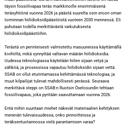
täysin fossiilivapaa teräs markkinoille ensimmäisenä
teräsyhtiönä vuonna 2026 ja päästä suurelta osin eroon oman
toiminnan hiilidioksidipäästöistä vuoteen 2030 mennessä. Eli
puhutaan todella merkittävästä vaikutuksesta
hiilidioksidipäästöihin.
Terästä on perinteisesti valmistettu masuuneissa käyttämällä
kivihiiltä, mikä synnyttää valtavan määrän hiilidioksidia.
Uudessa teknologiassa käytetään hiilen sijaan vetyä ja
sähköä, ja prosessissa vapautuu hiilidioksidin sijaan vettä.
SSAB on ollut eturintamassa kehittämässä teknologiaa, ja
muut kilpailijat tulevat mahdollisesti perässä. Seuraava
merkittävä steppi on SSAB:n Ruotsin Öxelosundin tehtaan
fossiilivapaus, joka pyritään saavuttamaan vuonna 2026.
Entä mihin suuntaan miehet näkevät materiaalien kehityksen
menevän tulevaisuudessa, onko pinnoitteissa ja
teräksentuotannossa vielä parantamisen varaa?