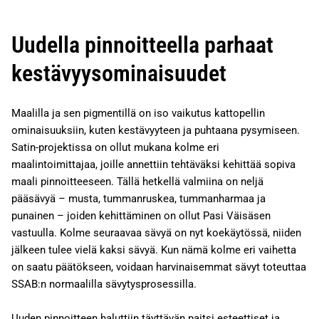
Uudella pinnoitteella parhaat
kestävyysominaisuudet
Maalilla ja sen pigmentillä on iso vaikutus kattopellin
ominaisuuksiin, kuten kestävyyteen ja puhtaana pysymiseen.
Satin-projektissa on ollut mukana kolme eri
maalintoimittajaa, joille annettiin tehtäväksi kehittää sopiva
maali pinnoitteeseen. Tällä hetkellä valmiina on neljä
pääsävyä – musta, tummanruskea, tummanharmaa ja
punainen – joiden kehittäminen on ollut Pasi Väisäsen
vastuulla. Kolme seuraavaa sävyä on nyt koekäytössä, niiden
jälkeen tulee vielä kaksi sävyä. Kun nämä kolme eri vaihetta
on saatu päätökseen, voidaan harvinaisemmat sävyt toteuttaa
SSAB:n normaalilla sävytysprosessilla.
Uuden pinnoitteen haluttiin täyttävän paitsi esteettiset ja