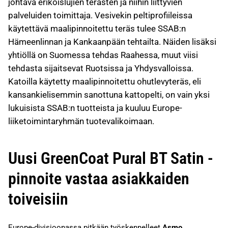
johtava erikoislujien terästen ja niihin liittyvien
palveluiden toimittaja. Vesivekin peltiprofiileissa
käytettävä maalipinnoitettu teräs tulee SSAB:n
Hämeenlinnan ja Kankaanpään tehtailta. Näiden lisäksi
yhtiöllä on Suomessa tehdas Raahessa, muut viisi
tehdasta sijaitsevat Ruotsissa ja Yhdysvalloissa.
Katoilla käytetty maalipinnoitettu ohutlevyteräs, eli
kansankielisemmin sanottuna kattopelti, on vain yksi
lukuisista SSAB:n tuotteista ja kuuluu Europe-
liiketoimintaryhmän tuotevalikoimaan.
Uusi GreenCoat Pural BT Satin -
pinnoite vastaa asiakkaiden
toiveisiin
Europe-divisioonassa pitkään työskennelleet
Asmo