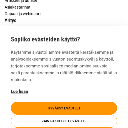
Artikkelit ja uutiset
Asiakastarinat
Oppaat ja webinaarit
Yritys
Tietoa meistä
Sopiiko evästeiden käyttö?
Asiakkaiden kokemuksia
Meille töihin
Käytämme sivustollamme evästeitä kerätäksemme ja
Yhteystiedot
analysoidaksemme sivuston suorituskykyä ja käyttöä,
Mediapankki
tarjotaksemme sosiaalisen median ominaisuuksia
sekä parantaaksemme ja räätälöidäksemme sisältöä ja
mainoksia.
Lue lisää
HYVÄKSY EVÄSTEET
VAIN PAKOLLISET EVÄSTEET