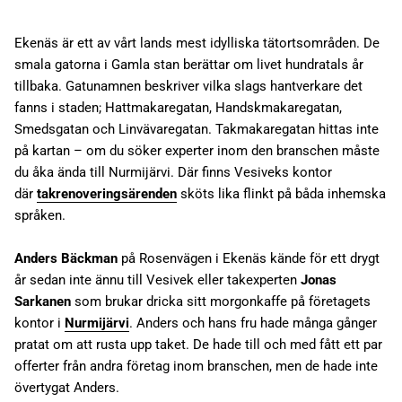
Ekenäs är ett av vårt lands mest idylliska tätortsområden. De
smala gatorna i Gamla stan berättar om livet hundratals år
tillbaka. Gatunamnen beskriver vilka slags hantverkare det
fanns i staden; Hattmakaregatan, Handskmakaregatan,
Smedsgatan och Linvävaregatan. Takmakaregatan hittas inte
på kartan – om du söker experter inom den branschen måste
du åka ända till Nurmijärvi. Där finns Vesiveks kontor
där
takrenoveringsärenden
sköts lika flinkt på båda inhemska
språken.
Anders Bäckman
på Rosenvägen i Ekenäs kände för ett drygt
år sedan inte ännu till Vesivek eller takexperten
Jonas
Sarkanen
som brukar dricka sitt morgonkaffe på företagets
kontor i
Nurmijärvi
. Anders och hans fru hade många gånger
pratat om att rusta upp taket. De hade till och med fått ett par
offerter från andra företag inom branschen, men de hade inte
övertygat Anders.