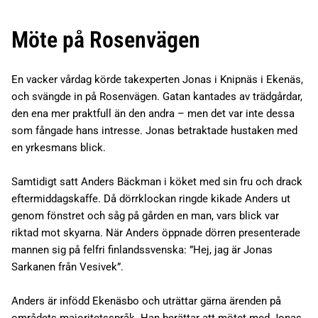
Möte på Rosenvägen
En vacker vårdag körde takexperten Jonas i Knipnäs i Ekenäs,
och svängde in på Rosenvägen. Gatan kantades av trädgårdar,
den ena mer praktfull än den andra – men det var inte dessa
som fångade hans intresse. Jonas betraktade hustaken med
en yrkesmans blick.
Samtidigt satt Anders Bäckman i köket med sin fru och drack
eftermiddagskaffe. Då dörrklockan ringde kikade Anders ut
genom fönstret och såg på gården en man, vars blick var
riktad mot skyarna. När Anders öppnade dörren presenterade
mannen sig på felfri finlandssvenska: ”Hej, jag är Jonas
Sarkanen från Vesivek”.
Anders är infödd Ekenäsbo och uträttar gärna ärenden på