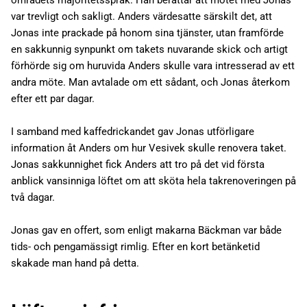
områdets majoritetsspråk. Han berättar att mötet med Jonas
var trevligt och sakligt. Anders värdesatte särskilt det, att
Jonas inte prackade på honom sina tjänster, utan framförde
en sakkunnig synpunkt om takets nuvarande skick och artigt
förhörde sig om huruvida Anders skulle vara intresserad av ett
andra möte. Man avtalade om ett sådant, och Jonas återkom
efter ett par dagar.
I samband med kaffedrickandet gav Jonas utförligare
information åt Anders om hur Vesivek skulle renovera taket.
Jonas sakkunnighet fick Anders att tro på det vid första
anblick vansinniga löftet om att sköta hela takrenoveringen på
två dagar.
Jonas gav en offert, som enligt makarna Bäckman var både
tids- och pengamässigt rimlig. Efter en kort betänketid
skakade man hand på detta.