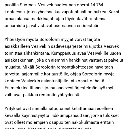
puolilla Suomea. Vesivek puolestaan operoi 14 764
kohteessa, joten yhdessä kasvupotentiaali on huikea. Kaksi
oman alansa markkinajohtajaa täydentävät toistensa
osaamista ja vahvistavat asemaansa entisestään.
Yhteistyön myötä Sorcolorin myyjät voivat tarjota
asiakkailleen Vesivekin sadevesijärjestelmiä, jotka Vesivek
toimittaa alihankintana. Kumppanuus avaa Vesivekille uuden
asiakaskunnan, joka on aiemmin hankkinut vastaavat palvelut
muualta. Mikäli Sorcolorin remonttikohteessa havaitaan
tarvetta laajemmille korjaustöille, ohjaa Sorcolorin myyjä
kohteen Vesivekin asiantuntijalle tai konsultoi heitä.
Esimerkkinä tilanne, jossa sadevesijärjestelmän syöksyt
vaihtavat paikkaa remontin yhteydessä.
Yritykset ovat samalla sitoutuneet kehittämään edelleen
keväällä käynnistynyttä liidikumppanuuttaan, jonka tulokset
ovat olleet molempien osapuolten näkökulmasta erittäin