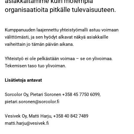
asiakkaitamme kuin molempia
organisaatioita pitkälle tulevaisuuteen.
Kumppanuuden laajennettu yhteistyömalli astuu voimaan
välittömästi, ja sen hyödyt alkavat näkyä asiakkaille
vaiheittain jo tämän päivän aikana.
Yhteistyö ei ole pelkästään voimaa – se on ylivoimaa.
Tekemisen taso tuo ylivoiman.
Lisätietoja antavat
Sorcolor Oy, Pietari Soronen +358 45 7750 6099,
pietari.soronen@sorcolor.fi
Vesivek Oy, Matti Harju, +358 40 842 7489
matti.harju@vesivek.fi