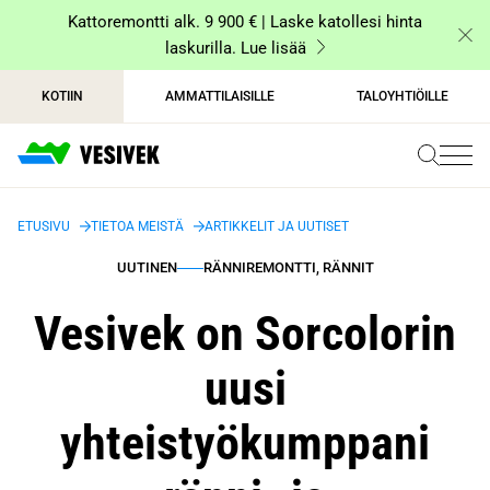
Siirry
Kattoremontti alk. 9 900 € | Laske katollesi hinta
sisältöön
laskurilla. Lue lisää
KOTIIN
AMMATTILAISILLE
TALOYHTIÖILLE
ETUSIVU
TIETOA MEISTÄ
ARTIKKELIT JA UUTISET
UUTINEN
RÄNNIREMONTTI, RÄNNIT
Vesivek on Sorcolorin
uusi
yhteistyökumppani