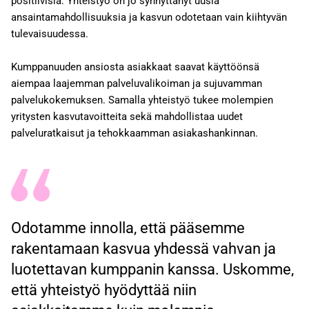
positiivisia. Yhteistyö on jo synnyttänyt uusia
ansaintamahdollisuuksia ja kasvun odotetaan vain kiihtyvän
tulevaisuudessa.
Kumppanuuden ansiosta asiakkaat saavat käyttöönsä
aiempaa laajemman palveluvalikoiman ja sujuvamman
palvelukokemuksen. Samalla yhteistyö tukee molempien
yritysten kasvutavoitteita sekä mahdollistaa uudet
palveluratkaisut ja tehokkaamman asiakashankinnan.
Odotamme innolla, että pääsemme
rakentamaan kasvua yhdessä vahvan ja
luotettavan kumppanin kanssa. Uskomme,
että yhteistyö hyödyttää niin