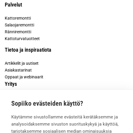
Palvelut
Kattoremontti
Salaojaremontti
Ränniremontti
Kattoturvatuotteet
Tietoa ja inspiraatiota
Artikkelit ja uutiset
Asiakastarinat
Oppaat ja webinaarit
Yritys
Tietoa meistä
Sopiiko evästeiden käyttö?
Asiakkaiden kokemuksia
Meille töihin
Käytämme sivustollamme evästeitä kerätäksemme ja
Yhteystiedot
analysoidaksemme sivuston suorituskykyä ja käyttöä,
Mediapankki
tarjotaksemme sosiaalisen median ominaisuuksia