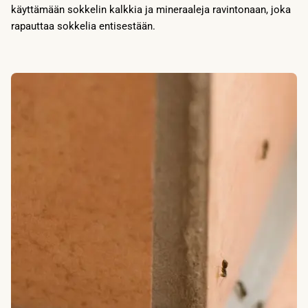
käyttämään sokkelin kalkkia ja mineraaleja ravintonaan, joka
rapauttaa sokkelia entisestään.