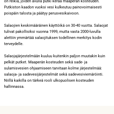
on reikiä, joiden avulla putki kerää maaperän kosteuden.
Putkiston kaadon vuoksi vesi kulkeutuu painovoimaisesti
poispäin talosta ja päätyy perusvesikaivoon.
Salaojien keskimääräinen käyttöikä on 30-40 vuotta. Salaojat
tulivat pakollisiksi vuonna 1999, mutta vasta 2000-luvulla
alettiin ymmärtää salaojituksen todellinen merkitys kodin
terveydelle.
Salaojajärjestelmään kuuluu kuitenkin paljon muutakin kuin
pelkät putket. Maaperän kosteuden sekä sade- ja
sulamisvesien ohjaamiseen tarvitaan kolme järjestelmää:
salaoja- ja sadevesijärjestelmät sekä sadevesiviemäröinti.
Niillä kaikilla on tärkeä rooli ulkopuolisen kosteuden
hallinnassa.