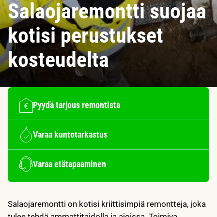
Salaojaremontti suojaa
kotisi perustukset
kosteudelta
Pyydä tarjous remontista
Varaa kuntotarkastus
Varaa etätapaaminen
Salaojaremontti on kotisi kriittisimpiä remontteja, joka
tulee tehdä ammattitaidolla ja ajoissa. Toimiva