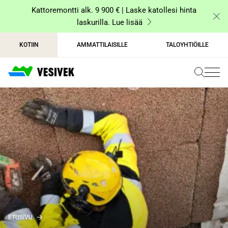
Siirry
Kattoremontti alk. 9 900 € | Laske katollesi hinta
sisältöön
laskurilla. Lue lisää
KOTIIN
AMMATTILAISILLE
TALOYHTIÖILLE
ETUSIVU