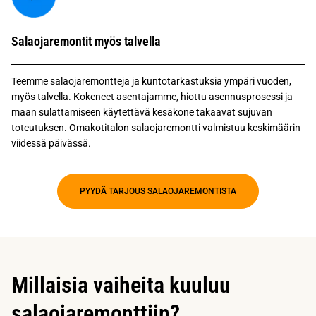
Salaojaremontit myös talvella
Teemme salaojaremontteja ja kuntotarkastuksia ympäri vuoden,
myös talvella. Kokeneet asentajamme, hiottu asennusprosessi ja
maan sulattamiseen käytettävä kesäkone takaavat sujuvan
toteutuksen. Omakotitalon salaojaremontti valmistuu keskimäärin
viidessä päivässä.
PYYDÄ TARJOUS SALAOJAREMONTISTA
Millaisia vaiheita kuuluu
salaojaremonttiin?