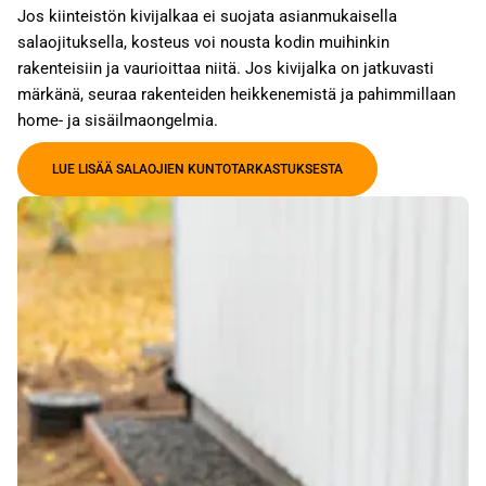
Jos kiinteistön kivijalkaa ei suojata asianmukaisella
salaojituksella, kosteus voi nousta kodin muihinkin
rakenteisiin ja vaurioittaa niitä. Jos kivijalka on jatkuvasti
märkänä, seuraa rakenteiden heikkenemistä ja pahimmillaan
home- ja sisäilmaongelmia.
LUE LISÄÄ SALAOJIEN KUNTOTARKASTUKSESTA