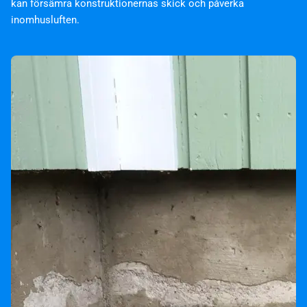
kan försämra konstruktionernas skick och påverka
inomhusluften.