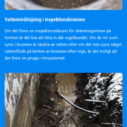
Vattennivåhöjning i inspektionsbrunnen
Om det finns en inspektionsbrunn för dräneringsrören på
tomten är det bra att titta in där regelbundet. Om de rör som
syns i brunnen är täckta av vatten eller om det inte syns något
vattenflöde på botten av brunnen efter regn, är det troligt att
det finns en propp i rörsystemet.