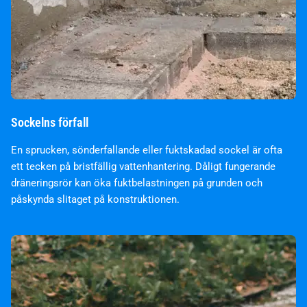
Sockelns förfall
En sprucken, sönderfallande eller fuktskadad sockel är ofta
ett tecken på bristfällig vattenhantering. Dåligt fungerande
dräneringsrör kan öka fuktbelastningen på grunden och
påskynda slitaget på konstruktionen.