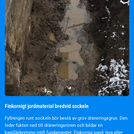
Finkornigt jordmaterial bredvid sockeln
Fyllningen runt sockeln bör bestå av grov dräneringsgrus. Den
leder fukten ned till dräneringsrören och bildar en
kapillärbrytning intill fundamentet. Finkornig sand, lera eller