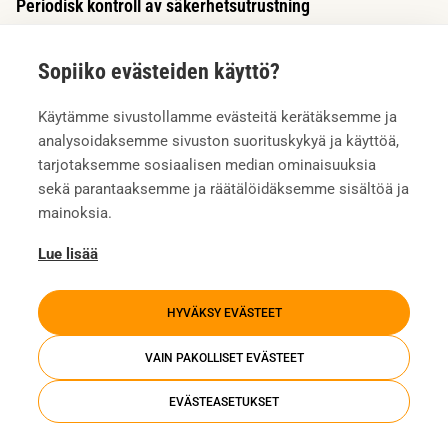
Periodisk kontroll av säkerhetsutrustning
Den regelbundna kontrollen av säkerhetsutrustningen
Sopiiko evästeiden käyttö?
säkerställer att den personliga fallskyddsutrustningen är säker
att använda och uppfyller de lagstadgade kraven.
Käytämme sivustollamme evästeitä kerätäksemme ja
Dokumentation från kontrollen tillhandahålls som stöd för
analysoidaksemme sivuston suorituskykyä ja käyttöä,
fastighetsunderhåll och säkerhet.
tarjotaksemme sosiaalisen median ominaisuuksia
sekä parantaaksemme ja räätälöidäksemme sisältöä ja
mainoksia.
UTFORSKA HELA SORTIMENTET
Lue lisää
HYVÄKSY EVÄSTEET
VAIN PAKOLLISET EVÄSTEET
Våra nöjda kunder
EVÄSTEASETUKSET