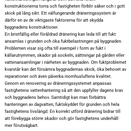
konstruktionerna torra och fastigheten förblir säker och i gott
skick på lång sikt. Ett välfungerande dräneringssystem är
därför en av de viktigaste faktorerna för att skydda
byggnadens konstruktioner.
En bristfällig eller föråldrad dränering kan leda till att fukt
ansamlas i grunden och öka fuktbelastningen på byggnaden.
Problemen visar sig ofta till exempel i form av fukt i
källarutrymmen, skador på sockeln, sättningar på gården eller
vattenansamlingar i närheten av byggnaden. Om fuktproblemet
kvarstår kan det försämra byggnadernas skick, öka behovet av
reparationer och även påverka inomhusluftens kvalitet.
Genom en renovering av dräneringssystemet anpassas
fastighetens vattenhantering så att den uppfyller dagens krav
och byggnadens behov. Samtidigt kan man förbättra
hanteringen av dagvatten, fuktskyddet för grunden och hela
fastighetens livslängd. En korrekt utförd dränering bidrar till
att förebygga större skador och gör fastighetens underhåll
mer förutsägbart.