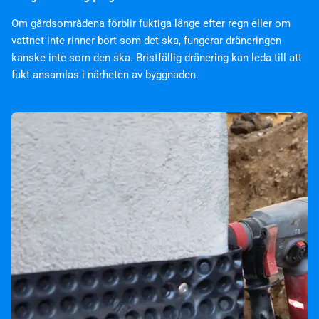
Om gårdsområdena förblir fuktiga länge efter regn eller om
vattnet inte rinner bort som det ska, fungerar dräneringen
kanske inte som den ska. Bristfällig dränering kan leda till att
fukt ansamlas i närheten av byggnaden.