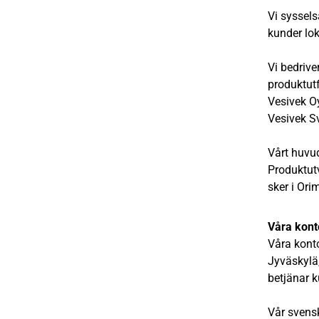
Vi syssels
kunder lok
Vi bedrive
produktutf
Vesivek Oy
Vesivek S
Vårt huvud
Produktut
sker i Orim
Våra kont
Våra konto
Jyväskylä,
betjänar k
Vår svensk