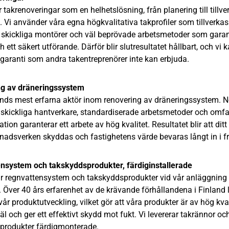
r takrenoveringar som en helhetslösning, från planering till tillv
 Vi använder våra egna högkvalitativa takprofiler som tillverkas 
 skickliga montörer och väl beprövade arbetsmetoder som garan
ch ett säkert utförande. Därför blir slutresultatet hållbart, och vi 
garanti som andra takentreprenörer inte kan erbjuda.
g av dräneringssystem
lands mest erfarna aktör inom renovering av dräneringssystem. 
, skickliga hantverkare, standardiserade arbetsmetoder och omf
ion garanterar ett arbete av hög kvalitet. Resultatet blir att ditt 
gnadsverken skyddas och fastighetens värde bevaras långt in i f
nsystem och takskyddsprodukter, färdiginstallerade
kar regnvattensystem och takskyddsprodukter vid vår anläggning 
. Över 40 års erfarenhet av de krävande förhållandena i Finland li
vår produktutveckling, vilket gör att våra produkter är av hög kval
äl och ger ett effektivt skydd mot fukt. Vi levererar takrännor oc
produkter färdigmonterade.