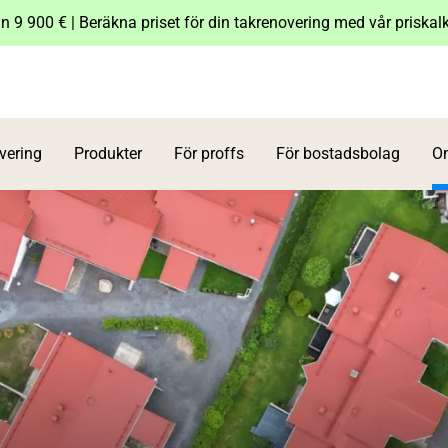
n 9 900 € | Beräkna priset för din takrenovering med vår priskal
vering
Produkter
För proffs
För bostadsbolag
O