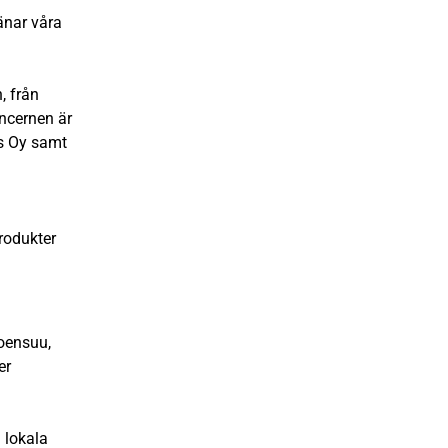
jänar våra
, från
oncernen är
us Oy samt
rodukter
Joensuu,
er
a lokala