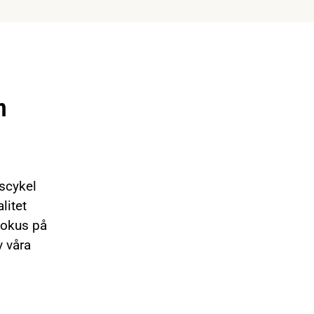
m
vscykel
litet
fokus på
v våra