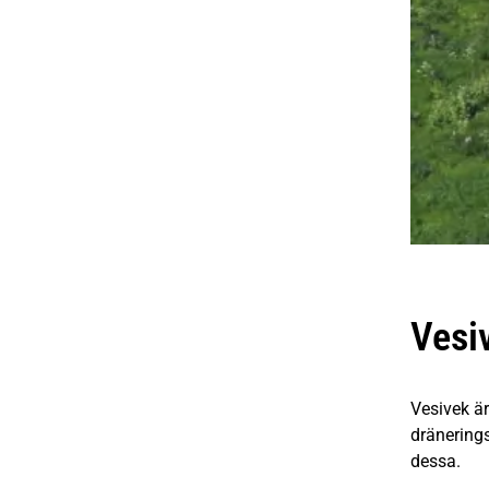
Vesi
Vesivek är
dränering
dessa.