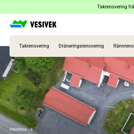
Hoppa
Takrenovering frå
till
innehåll
Takrenovering
Dräneringsrenovering
Rännreno
FRAMSIDA