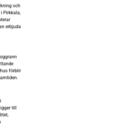
erkning och
i Pirkkala,
terar
kan erbjuda
Noggrann
attande
hus förblir
ramtiden.
i
gger till
itet,
h