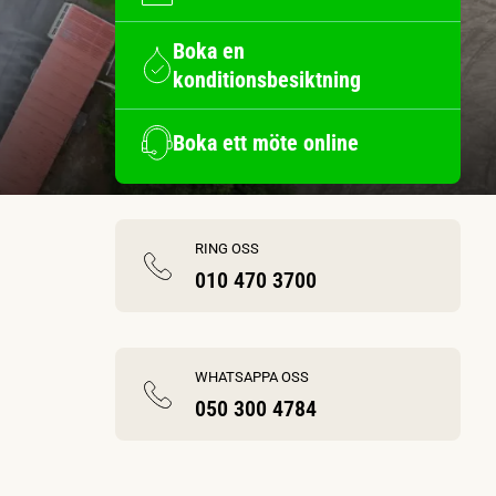
Boka en
konditionsbesiktning
Boka ett möte online
RING OSS
010 470 3700
WHATSAPPA OSS
050 300 4784