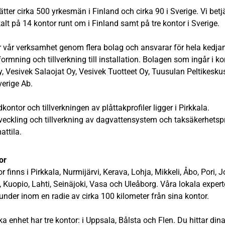
ätter cirka 500 yrkesmän i Finland och cirka 90 i Sverige. Vi bet
alt på 14 kontor runt om i Finland samt på tre kontor i Sverige.
r vår verksamhet genom flera bolag och ansvarar för hela kedjan
ormning och tillverkning till installation. Bolagen som ingår i k
, Vesivek Salaojat Oy, Vesivek Tuotteet Oy, Tuusulan Peltikesk
verige Ab.
kontor och tillverkningen av plåttakprofiler ligger i Pirkkala.
veckling och tillverkning av dagvattensystem och taksäkerhetsp
attila.
or
r finns i Pirkkala, Nurmijärvi, Kerava, Lohja, Mikkeli, Åbo, Pori, 
 Kuopio, Lahti, Seinäjoki, Vasa och Uleåborg. Våra lokala expert
under inom en radie av cirka 100 kilometer från sina kontor.
a enhet har tre kontor: i Uppsala, Bålsta och Flen. Du hittar din