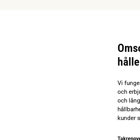
Omso
hålle
Vi funge
och erbj
och lång
hållbarh
kunder 
Takrenove