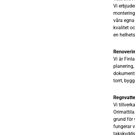
Vi erbjude
montering.
våra egna
kvalitet o
en helhets
Renoverin
Vi är Fin
planering
dokumentat
torrt, byg
Regnvatte
Vi tillver
Orimattila
grund för 
fungerar v
takskydds