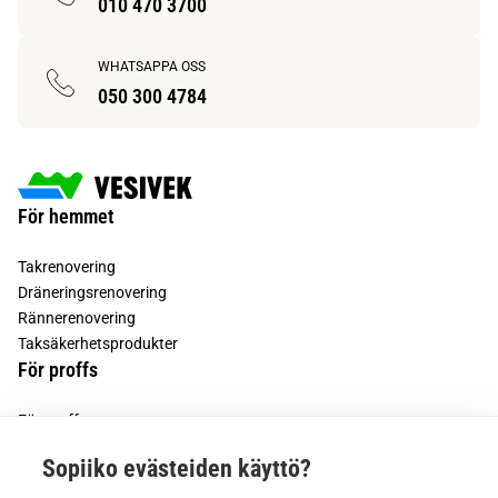
010 470 3700
WHATSAPPA OSS
050 300 4784
För hemmet
Takrenovering
Dräneringsrenovering
Rännerenovering
Taksäkerhetsprodukter
För proffs
För proffs
För bostadsbolag
Sopiiko evästeiden käyttö?
Vesivek