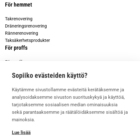
För hemmet
Takrenovering
Dräneringsrenovering
Rännerenovering
Taksäkerhetsprodukter
För proffs
För proffs
För bostadsbolag
Sopiiko evästeiden käyttö?
Vesivek
Käytämme sivustollamme evästeitä kerätäksemme ja
Om oss
analysoidaksemme sivuston suorituskykyä ja käyttöä,
Kontaktuppgifter
tarjotaksemme sosiaalisen median ominaisuuksia
sekä parantaaksemme ja räätälöidäksemme sisältöä ja
mainoksia.
Lue lisää