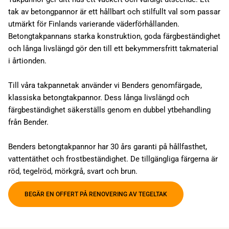
tak av betongpannor är ett hållbart och stilfullt val som passar
utmärkt för Finlands varierande väderförhållanden.
Betongtakpannans starka konstruktion, goda färgbeständighet
och långa livslängd gör den till ett bekymmersfritt takmaterial
i årtionden.
Till våra takpannetak använder vi Benders genomfärgade,
klassiska betongtakpannor. Dess långa livslängd och
färgbeständighet säkerställs genom en dubbel ytbehandling
från Bender.
Benders betongtakpannor har 30 års garanti på hållfasthet,
vattentäthet och frostbeständighet. De tillgängliga färgerna är
röd, tegelröd, mörkgrå, svart och brun.
BEGÄR EN OFFERT PÅ RENOVERING AV TEGELTAK