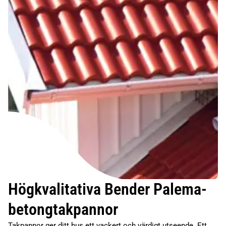
Högkvalitativa Bender Palema-
betongtakpannor
Takpannor ger ditt hus ett vackert och värdigt utseende. Ett