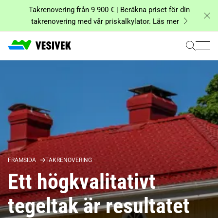
Hoppa
Takrenovering från 9 900 € | Beräkna priset för din
till
takrenovering med vår priskalkylator. Läs mer
innehåll
FRAMSIDA
TAKRENOVERING
Ett högkvalitativt
tegeltak är resultatet