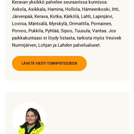
Keravan yksikkö palvelee seuraavissa kunnissa:
Askola, Asikkala, Hamina, Hollola, Hämeenkoski, Iitti,
Järvenpää, Kerava, Kotka, Kärkölä, Lahti, Lapinjärvi,
Loviisa, Mäntsälä, Myrskylä, Orimattila, Pornainen,
Porvoo, Pukkila, Pyhtää, Sipoo, Tuusula, Vantaa. Jos
paikkakuntaasi ei löydy listasta, tarkista myös Vesivek
Nurmijärven, Lohjan ja Lahden palvelualueet.
LÄHETÄ VIESTI TOIMIPISTEESEEN