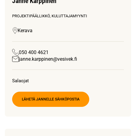
Janne Karppinen
PROJEKTIPÄÄLLIKKÖ, KULUTTAJAMYYNTI
Kerava
050 400 4621
janne.karppinen@vesivek.fi
Salaojat
LÄHETÄ JANNELLE SÄHKÖPOSTIA