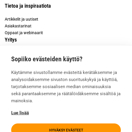
Tietoa ja inspiraatiota
Artikkelit ja uutiset
Asiakastarinat
Oppaat ja webinaarit
Yritys
Tietoa meistä
Sopiiko evästeiden käyttö?
Asiakkaiden kokemuksia
Meille töihin
Käytämme sivustollamme evästeitä kerätäksemme ja
Yhteystiedot
analysoidaksemme sivuston suorituskykyä ja käyttöä,
Mediapankki
tarjotaksemme sosiaalisen median ominaisuuksia
sekä parantaaksemme ja räätälöidäksemme sisältöä ja
mainoksia.
Lue lisää
HYVÄKSY EVÄSTEET