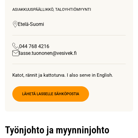
ASIAKKUUSPÄÄLLIKKÖ, TALOYHTIÖMYYNTI
Etelä-Suomi
044 768 4216
lasse.tuononen@vesivek.fi
Katot, rännit ja kattoturva. I also serve in English.
LÄHETÄ LASSELLE SÄHKÖPOSTIA
Työnjohto ja myynninjohto