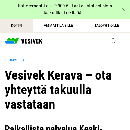
Siirry
Kattoremontti alk. 9 900 € | Laske katollesi hinta
sisältöön
laskurilla. Lue lisää
KOTIIN
AMMATTILAISILLE
TALOYHTIÖILLE
ETUSIVU
Vesivek Kerava – ota
yhteyttä takuulla
vastataan
Paikallista palvelua Keski-