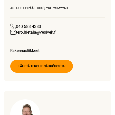
ASIAKKUUSPÄÄLLIKKÖ, YRITYSMYYNTI
040 583 4383
tero.hietala@vesivek.fi
Rakennusliikkeet
LÄHETÄ TEROLLE SÄHKÖPOSTIA