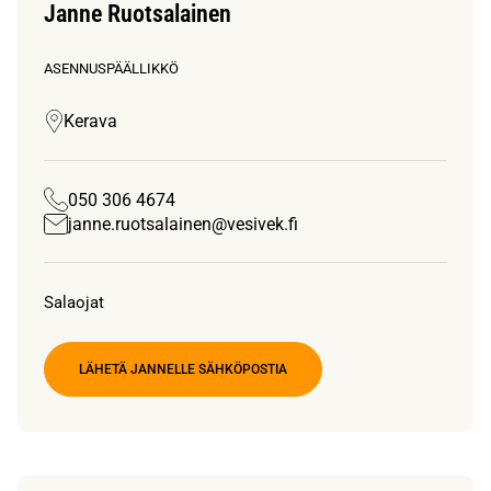
Janne Ruotsalainen
ASENNUSPÄÄLLIKKÖ
Kerava
050 306 4674
janne.ruotsalainen@vesivek.fi
Salaojat
LÄHETÄ JANNELLE SÄHKÖPOSTIA