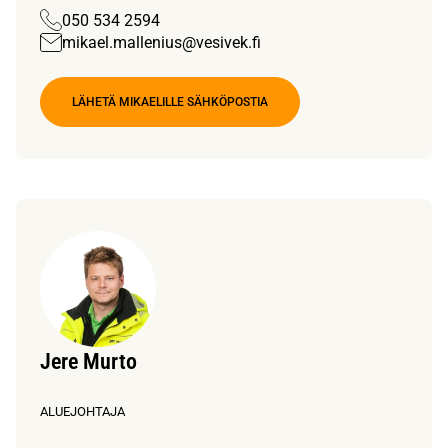
050 534 2594
mikael.mallenius@vesivek.fi
LÄHETÄ MIKAELILLE SÄHKÖPOSTIA
Jere Murto
ALUEJOHTAJA