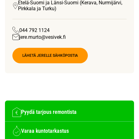
Etelä-Suomi ja Länsi-Suomi (Kerava, Nurmijärvi,
Pirkkala ja Turku)
044 792 1124
jere.murto@vesivek.fi
LÄHETÄ JERELLE SÄHKÖPOSTIA
Pyydä tarjous remontista
Varaa kuntotarkastus