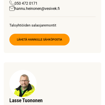
050 472 0171
hannu.heinonen@vesivek.fi
Taloyhtiöiden salaojaremontit
LÄHETÄ HANNULLE SÄHKÖPOSTIA
Lasse Tuononen