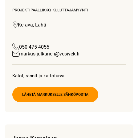
PROJEKTIPÄÄLLIKKÖ, KULUTTAJAMYYNTI
Kerava, Lahti
050 475 4055
markus.julkunen@vesivek.fi
Katot, rännit ja kattoturva
LÄHETÄ MARKUKSELLE SÄHKÖPOSTIA