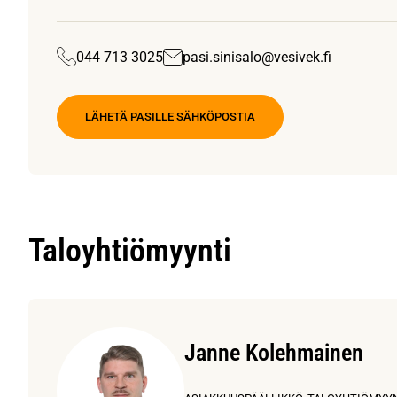
044 713 3025
pasi.sinisalo@vesivek.fi
LÄHETÄ PASILLE SÄHKÖPOSTIA
Taloyhtiömyynti
Janne Kolehmainen