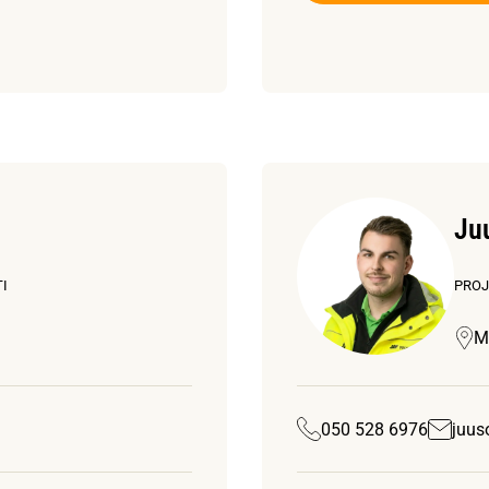
Ju
I
PROJ
M
050 528 6976
juus