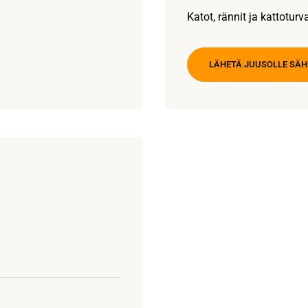
Katot, rännit ja kattoturv
LÄHETÄ JUUSOLLE SÄ