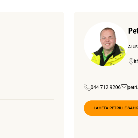
Pet
ALUE
I
044 712 9206
petr
LÄHETÄ PETRILLE SÄH