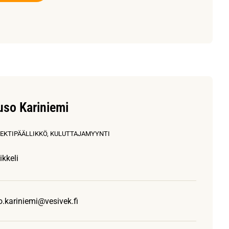
uso Kariniemi
EKTIPÄÄLLIKKÖ, KULUTTAJAMYYNTI
ikkeli
o.kariniemi@vesivek.fi