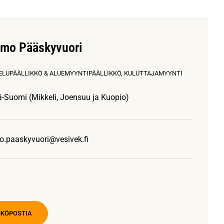
rmo Pääskyvuori
ELUPÄÄLLIKKÖ & ALUEMYYNTIPÄÄLLIKKÖ, KULUTTAJAMYYNTI
tä-Suomi (Mikkeli, Joensuu ja Kuopio)
o.paaskyvuori@vesivek.fi
HKÖPOSTIA