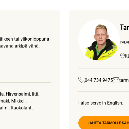
Ta
jälkeen tai viikonloppuna
PALV
aavana arkipäivänä.
I
044 734 9475
tarm
 Hirvensalmi, Iitti,
äki, Mikkeli,
I also serve in English.
lmi, Ruokolahti,
LÄHETÄ TARMOLLE SÄ