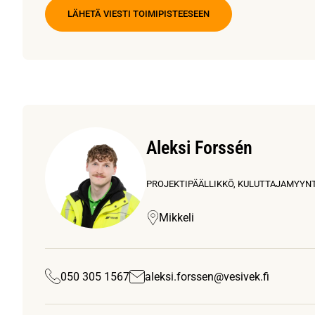
LÄHETÄ VIESTI TOIMIPISTEESEEN
Aleksi Forssén
PROJEKTIPÄÄLLIKKÖ, KULUTTAJAMYYNT
Mikkeli
050 305 1567
aleksi.forssen@vesivek.fi