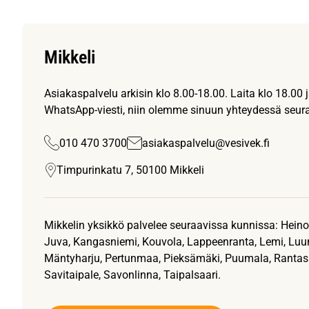
Mikkeli
Asiakaspalvelu arkisin klo 8.00-18.00. Laita klo 18.00 
WhatsApp-viesti, niin olemme sinuun yhteydessä seur
010 470 3700
asiakaspalvelu@vesivek.fi
Timpurinkatu 7, 50100 Mikkeli
Mikkelin yksikkö palvelee seuraavissa kunnissa: Heinola,
Juva, Kangasniemi, Kouvola, Lappeenranta, Lemi, Luum
Mäntyharju, Pertunmaa, Pieksämäki, Puumala, Rantasa
Savitaipale, Savonlinna, Taipalsaari.