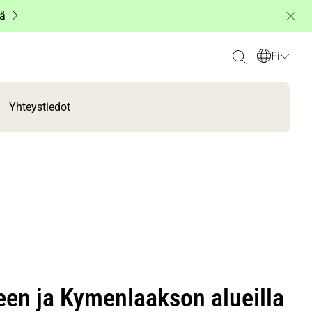
ää
Fi
Yhteystiedot
meen ja Kymenlaakson alueilla