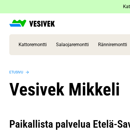
Siirry
Kat
sisältöön
Kattoremontti
Salaojaremontti
Ränniremontti
ETUSIVU
Vesivek Mikkeli
Paikallista palvelua Etelä-S