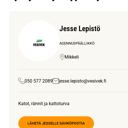
Jesse Lepistö
ASENNUSPÄÄLLIKKÖ
Mikkeli
050 577 2089
jesse.lepisto@vesivek.fi
Katot, rännit ja kattoturva
LÄHETÄ JESSELLE SÄHKÖPOSTIA