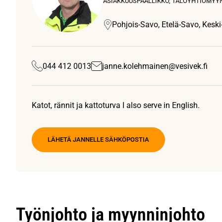
ASIAKKUUSPÄÄLLIKKÖ, TALOYHTIÖMYY
Pohjois-Savo, Etelä-Savo, Keski
044 412 0013
janne.kolehmainen@vesivek.fi
Katot, rännit ja kattoturva I also serve in English.
LÄHETÄ JANNELLE SÄHKÖPOSTIA
Työnjohto ja myynninjohto