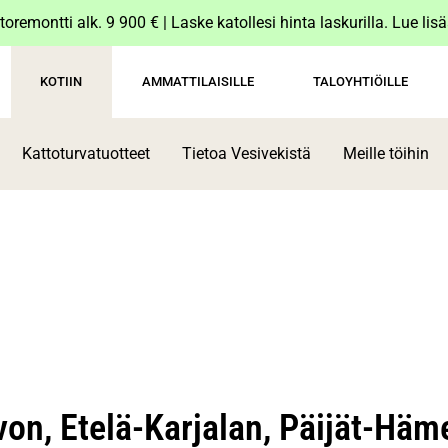
toremontti alk. 9 900 € | Laske katollesi hinta laskurilla. Lue lis
KOTIIN
AMMATTILAISILLE
TALOYHTIÖILLE
Kattoturvatuotteet
Tietoa Vesivekistä
Meille töihin
avon, Etelä-Karjalan, Päijät-Hä