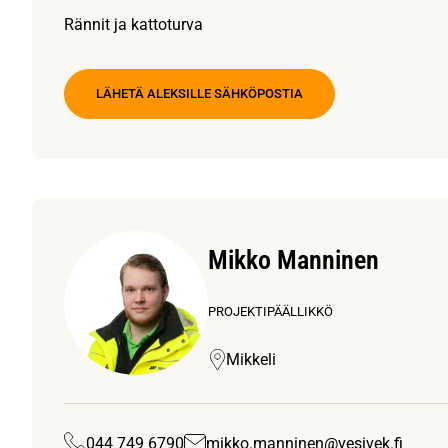
Rännit ja kattoturva
LÄHETÄ ALEKSILLE SÄHKÖPOSTIA
Mikko Manninen
PROJEKTIPÄÄLLIKKÖ
Mikkeli
044 749 6790
mikko.manninen@vesivek.fi