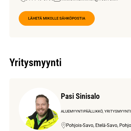
LÄHETÄ MIKOLLE SÄHKÖPOSTIA
Yritysmyynti
Pasi Sinisalo
ALUEMYYNTIPÄÄLLIKKÖ, YRITYSMYYNT
Pohjois-Savo, Etelä-Savo, Pohj