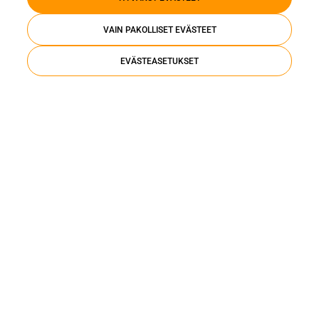
Palvelut
VAIN PAKOLLISET EVÄSTEET
Kattoremontti
EVÄSTEASETUKSET
Salaojaremontti
Ränniremontti
Kattoturvatuotteet
Tietoa ja inspiraatiota
Artikkelit ja uutiset
Asiakastarinat
Oppaat ja webinaarit
Yritys
Tietoa meistä
Asiakkaiden kokemuksia
Meille töihin
Yhteystiedot
Mediapankki