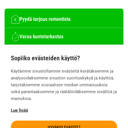
Pyydä tarjous remontista
Varaa kuntotarkastus
Varaa etätapaaminen
Sopiiko evästeiden käyttö?
Käytämme sivustollamme evästeitä kerätäksemme ja
SOITA
analysoidaksemme sivuston suorituskykyä ja käyttöä,
010 470 3700
tarjotaksemme sosiaalisen median ominaisuuksia
sekä parantaaksemme ja räätälöidäksemme sisältöä ja
LAITA WHATSAPP
mainoksia.
050 300 4784
Lue lisää
HYVÄKSY EVÄSTEET