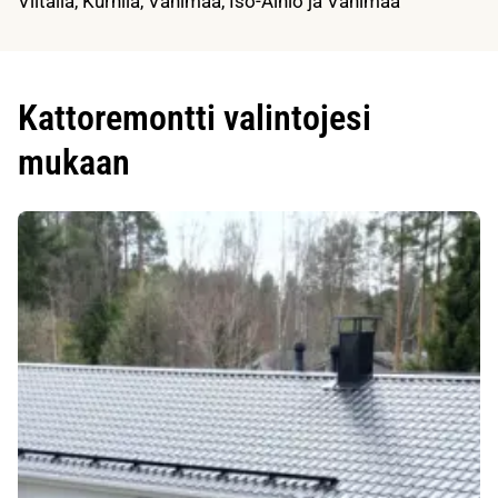
Viitaila, Kurhila, Vähimaa, Iso-Äiniö ja Vähimää
Kattoremontti valintojesi
mukaan