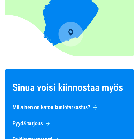
Sinua voisi kiinnostaa myös
Millainen on katon kuntotarkastus?
Pyydä tarjous