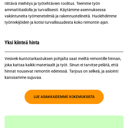
riittävä miehitys ja työtehtävien roolitus. Teemme työn
ammattitaidolla ja turvallisesti. Käytämme asennuksessa
vakiintuneita työmenetelmiä ja rakennustelineitä. Huolehdimme
työntekijöiden ja kotisi turvallisuudesta koko remontin ajan.
Yksi kiinteä hinta
Vesivek-kuntotarkastuksen pohjalta saat meiltä remontille hinnan,
joka kattaa kaikki materiaalit ja työt. Sinun ei tarvitse pelätä, että
hinnat nousevat remontin edetessä. Tarjous on selkeä, ja asiointi
kanssamme sujuvaa.
LUE ASIAKKAIDEMME KOKEMUKSISTA