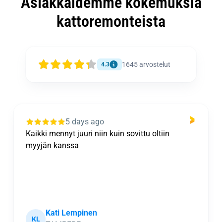
Asiakkaidemme kokemuksia
kattoremonteista
1645
arvostelut
4.3
5 days ago
Kaikki mennyt juuri niin kuin sovittu oltiin
myyjän kanssa
Kati Lempinen
KL