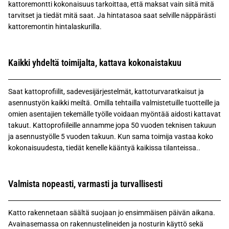
kattoremontti kokonaisuus tarkoittaa, että maksat vain siitä mitä
tarvitset ja tiedät mitä saat. Ja hintatasoa saat selville näppärästi
kattoremontin hintalaskurilla.
Kaikki yhdeltä toimijalta, kattava kokonaistakuu
Saat kattoprofiilit, sadevesijärjestelmät, kattoturvaratkaisut ja
asennustyön kaikki meiltä. Omilla tehtailla valmistetuille tuotteille ja
omien asentajien tekemälle työlle voidaan myöntää aidosti kattavat
takuut. Kattoprofiileille annamme jopa 50 vuoden teknisen takuun
ja asennustyölle 5 vuoden takuun. Kun sama toimija vastaa koko
kokonaisuudesta, tiedät kenelle kääntyä kaikissa tilanteissa..
Valmista nopeasti, varmasti ja turvallisesti
Katto rakennetaan säältä suojaan jo ensimmäisen päivän aikana.
Avainasemassa on rakennustelineiden ja nosturin käyttö sekä