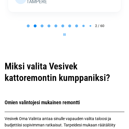
TAMPERE
P
a
2 / 60
g
e
2
o
f
6
0
Miksi valita Vesivek
kattoremontin kumppaniksi?
Omien valintojesi mukainen remontti
Vesivek Oma Valinta antaa sinulle vapauden valita taloosi ja
budjettiisi sopivimman ratkaisut. Tarpeidesi mukaan räätälöity