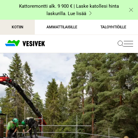
Siirry
Kattoremontti alk. 9 900 € | Laske katollesi hinta
sisältöön
laskurilla. Lue lisää
KOTIIN
AMMATTILAISILLE
TALOYHTIÖILLE