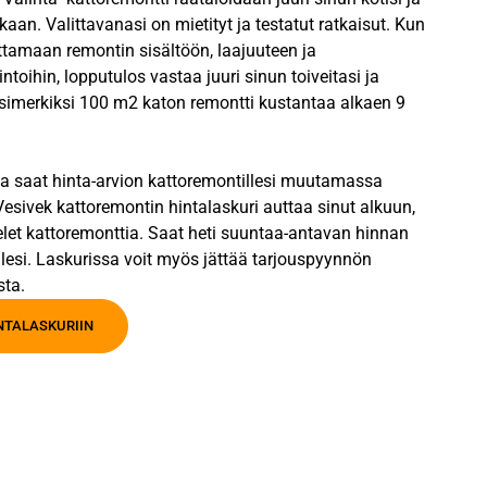
kaan. Valittavanasi on mietityt ja testatut ratkaisut. Kun
ttamaan remontin sisältöön, laajuuteen ja
intoihin, lopputulos vastaa juuri sinun toiveitasi ja
Esimerkiksi 100 m2 katon remontti kustantaa alkaen 9
la saat hinta-arvion kattoremontillesi muutamassa
esivek kattoremontin hintalaskuri auttaa sinut alkuun,
elet kattoremonttia. Saat heti suuntaa-antavan hinnan
lesi. Laskurissa voit myös jättää tarjouspyynnön
sta.
INTALASKURIIN