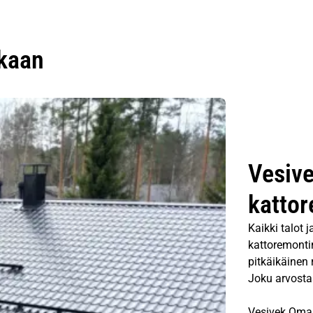
ukaan
Vesive
kattor
Kaikki talot 
kattoremontin
pitkäikäinen 
Joku arvostaa
Vesivek Oma V