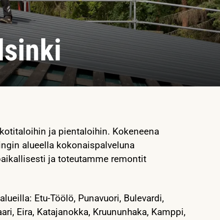
lsinki
otitaloihin ja pientaloihin. Kokeneena
ingin alueella kokonaispalveluna
aikallisesti ja toteutamme remontit
ueilla: Etu-Töölö, Punavuori, Bulevardi,
aari, Eira, Katajanokka, Kruununhaka, Kamppi,