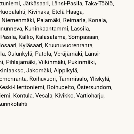
tuniemi, Jätkäsaari, Länsi-Pasila, Taka-Töölö,
uopalahti, Kivihaka, Etelä-Haaga,
i, Niemenmäki, Pajamäki, Reimarla, Konala,
nunneva, Kuninkaantammi, Lassila,
ki-Pasila, Kallio, Kalasatama, Sompasaari,
saari, Kyläsaari, Kruunuvuorenranta,
a, Oulunkylä, Patola, Veräjämäki, Länsi-
mi, Pihlajamäki, Viikinmäki, Pukinmäki,
ikinlaakso, Jakomäki, Alppikylä,
iemenranta, Roihuvuori, Tammisalo, Yliskylä,
Keski-Herttoniemi, Roihupelto, Östersundom,
emi, Kontula, Vesala, Kivikko, Vartioharju,
urinkolahti