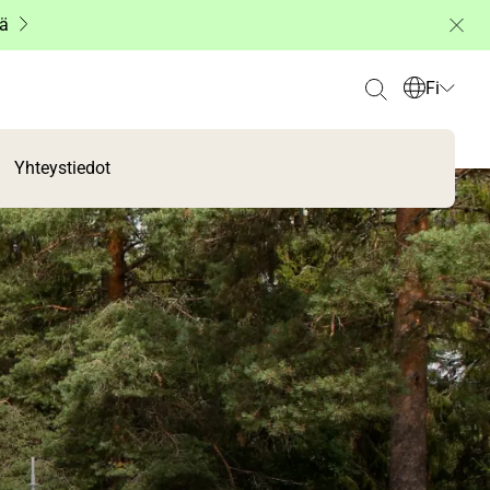
ää
Fi
Yhteystiedot