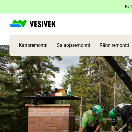
Siirry
Kat
sisältöön
Kattoremontti
Salaojaremontti
Ränniremontti