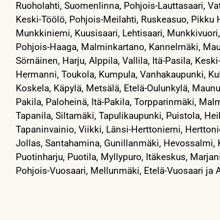
Ruoholahti, Suomenlinna, Pohjois-Lauttasaari, Vat
Keski-Töölö, Pohjois-Meilahti, Ruskeasuo, Pikku H
Munkkiniemi, Kuusisaari, Lehtisaari, Munkkivuor
Pohjois-Haaga, Malminkartano, Kannelmäki, Mau
Sörnäinen, Harju, Alppila, Vallila, Itä-Pasila, Kes
Hermanni, Toukola, Kumpula, Vanhakaupunki, Kulo
Koskela, Käpylä, Metsälä, Etelä-Oulunkylä, Maunul
Pakila, Paloheinä, Itä-Pakila, Torpparinmäki, Mal
Tapanila, Siltamäki, Tapulikaupunki, Puistola, He
Tapaninvainio, Viikki, Länsi-Herttoniemi, Hertton
Jollas, Santahamina, Gunillanmäki, Hevossalmi, 
Puotinharju, Puotila, Myllypuro, Itäkeskus, Marjani
Pohjois-Vuosaari, Mellunmäki, Etelä-Vuosaari ja A