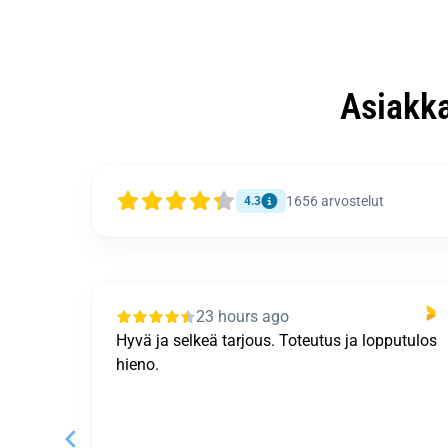
Asiakk
1656
arvostelut
4.3
1 day ago
putulos
Kiitokset: + Nopeus. Vuotokohde etusijalla. +
"Hätäensiavun" tarjoaminen (pressutus). +
Lahovauriot korjattu ja pilaantuneet eristeet
viety pois. Miinukset: - Piipun hattu. Oletin
piipun hatun ku...