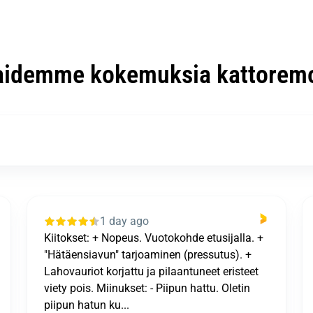
aidemme kokemuksia kattoremo
1 day ago
Kaikki sujui loistavastija tulos oli kiitettävä