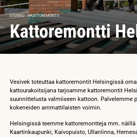
ETUSIVU
KATTOREMONTTI
Kattoremontti He
Vesivek toteuttaa kattoremontit Helsingissä omak
kattourakoitsijana tarjoamme kattoremontit Hels
suunnittelusta valmiiseen kattoon. Palvelemme p
kokeneiden ammattilaisten voimin.
Helsingissä teemme kattoremontteja mm. näillä al
Kaartinkaupunki, Kaivopuisto, Ullanlinna, Hernes