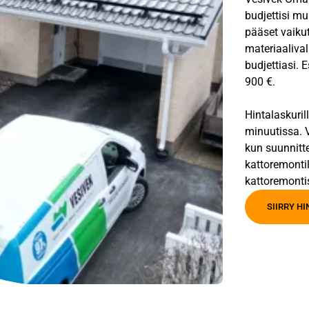
budjettisi mu
pääset vaiku
materiaalival
budjettiasi. 
900 €.
Hintalaskuril
minuutissa. V
kun suunnitt
kattoremontil
kattoremonti
SIIRRY H