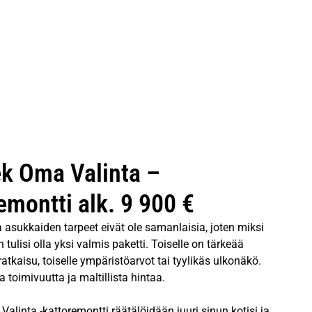
k Oma Valinta –
emontti alk. 9 900 €
ja asukkaiden tarpeet eivät ole samanlaisia, joten miksi
 tulisi olla yksi valmis paketti. Toiselle on tärkeää
ratkaisu, toiselle ympäristöarvot tai tyylikäs ulkonäkö.
 toimivuutta ja maltillista hintaa.
alinta -kattoremontti räätälöidään juuri sinun kotisi ja