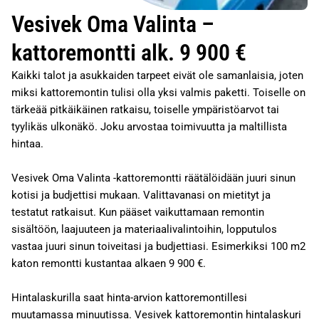
Vesivek Oma Valinta –
kattoremontti alk. 9 900 €
Kaikki talot ja asukkaiden tarpeet eivät ole samanlaisia, joten
miksi kattoremontin tulisi olla yksi valmis paketti. Toiselle on
tärkeää pitkäikäinen ratkaisu, toiselle ympäristöarvot tai
tyylikäs ulkonäkö. Joku arvostaa toimivuutta ja maltillista
hintaa.
Vesivek Oma Valinta -kattoremontti räätälöidään juuri sinun
kotisi ja budjettisi mukaan. Valittavanasi on mietityt ja
testatut ratkaisut. Kun pääset vaikuttamaan remontin
sisältöön, laajuuteen ja materiaalivalintoihin, lopputulos
vastaa juuri sinun toiveitasi ja budjettiasi. Esimerkiksi 100 m2
katon remontti kustantaa alkaen 9 900 €.
Hintalaskurilla saat hinta-arvion kattoremontillesi
muutamassa minuutissa. Vesivek kattoremontin hintalaskuri