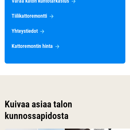
Varaa katon kuntotarkastus
Tiilikattoremontti
Yhteystiedot
Kattoremontin hinta
Kuivaa asiaa talon
kunnossapidosta