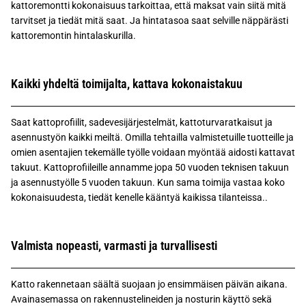
kattoremontti kokonaisuus tarkoittaa, että maksat vain siitä mitä
tarvitset ja tiedät mitä saat. Ja hintatasoa saat selville näppärästi
kattoremontin hintalaskurilla.
Kaikki yhdeltä toimijalta, kattava kokonaistakuu
Saat kattoprofiilit, sadevesijärjestelmät, kattoturvaratkaisut ja
asennustyön kaikki meiltä. Omilla tehtailla valmistetuille tuotteille ja
omien asentajien tekemälle työlle voidaan myöntää aidosti kattavat
takuut. Kattoprofiileille annamme jopa 50 vuoden teknisen takuun
ja asennustyölle 5 vuoden takuun. Kun sama toimija vastaa koko
kokonaisuudesta, tiedät kenelle kääntyä kaikissa tilanteissa..
Valmista nopeasti, varmasti ja turvallisesti
Katto rakennetaan säältä suojaan jo ensimmäisen päivän aikana.
Avainasemassa on rakennustelineiden ja nosturin käyttö sekä