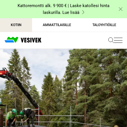
Siirry
Kattoremontti alk. 9 900 € | Laske katollesi hinta
sisältöön
laskurilla. Lue lisää
KOTIIN
AMMATTILAISILLE
TALOYHTIÖILLE