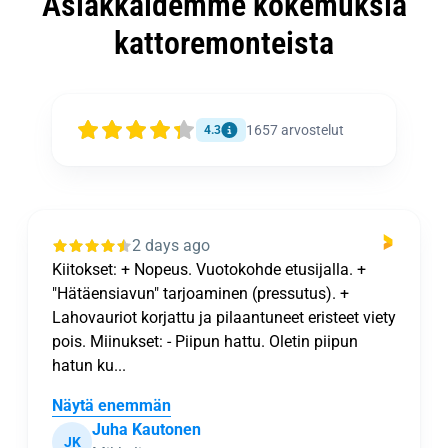
Asiakkaidemme kokemuksia
kattoremonteista
1657
arvostelut
4.3
2 days ago
Kiitokset: + Nopeus. Vuotokohde etusijalla. +
"Hätäensiavun" tarjoaminen (pressutus). +
Lahovauriot korjattu ja pilaantuneet eristeet viety
pois. Miinukset: - Piipun hattu. Oletin piipun
hatun ku...
Näytä enemmän
Juha Kautonen
JK