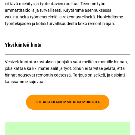
riittävä miehitys ja työtehtävien roolitus. Teemme työn
ammattitaidolla ja turvallisesti. Käytämme asennuksessa
vakiintuneita työmenetelmiä ja rakennustelineitä. Huolehdimme
työntekijöiden ja kotisi turvallisuudesta koko remontin ajan.
Yksi kiinteä hinta
Vesivek-kuntotarkastuksen pohjalta saat meiltä remontille hinnan,
joka kattaa kaikki materiaalit ja työt. Sinun ei tarvitse pelätä, että
hinnat nousevat remontin edetessä. Tarjous on selkeä, ja asiointi
kanssamme sujuvaa.
LUE ASIAKKAIDEMME KOKEMUKSISTA