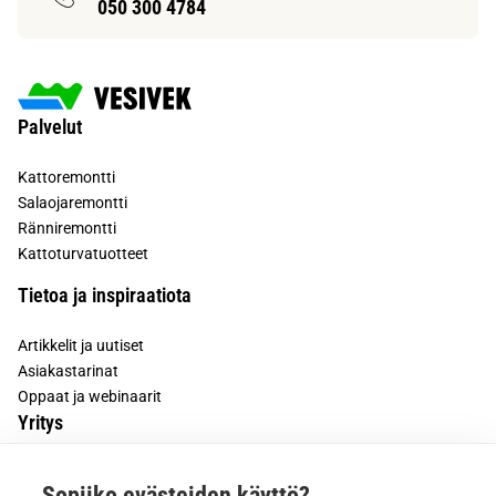
050 300 4784
Palvelut
Kattoremontti
Salaojaremontti
Ränniremontti
Kattoturvatuotteet
Tietoa ja inspiraatiota
Artikkelit ja uutiset
Asiakastarinat
Oppaat ja webinaarit
Yritys
Tietoa meistä
Sopiiko evästeiden käyttö?