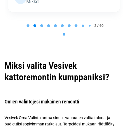
Mikkeli
P
a
2 / 60
g
e
2
o
f
6
0
Miksi valita Vesivek
kattoremontin kumppaniksi?
Omien valintojesi mukainen remontti
Vesivek Oma Valinta antaa sinulle vapauden valita taloosi ja
budjettiisi sopivimman ratkaisut. Tarpeidesi mukaan räätälöity