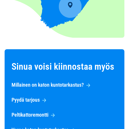
Sinua voisi kiinnostaa myös
Millainen on katon kuntotarkastus?
Pyydä tarjous
Peltikattoremontti