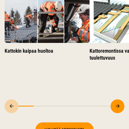
Käytä nuolinäppäimiä siirtyäksesi karusellin diojen välillä.
Kattokin kaipaa huoltoa
Kattoremontissa v
tuulettuvuus