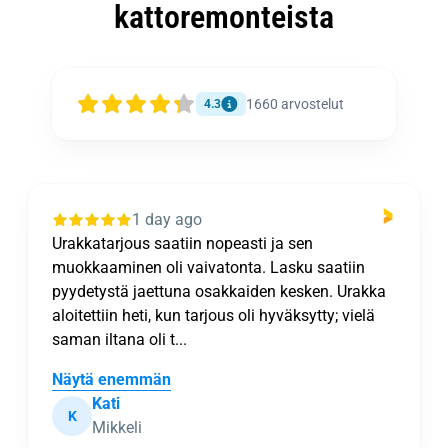
kattoremonteista
1660
arvostelut
4.3
1 day ago
Urakkatarjous saatiin nopeasti ja sen
muokkaaminen oli vaivatonta. Lasku saatiin
pyydetystä jaettuna osakkaiden kesken. Urakka
aloitettiin heti, kun tarjous oli hyväksytty; vielä
saman iltana oli t...
Näytä enemmän
Kati
K
Mikkeli