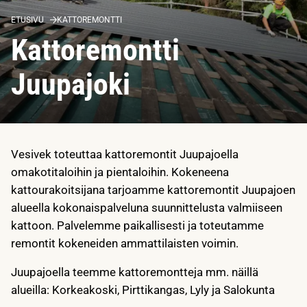
ETUSIVU
KATTOREMONTTI
Kattoremontti
Juupajoki
Vesivek toteuttaa kattoremontit Juupajoella
omakotitaloihin ja pientaloihin. Kokeneena
kattourakoitsijana tarjoamme kattoremontit Juupajoen
alueella kokonaispalveluna suunnittelusta valmiiseen
kattoon. Palvelemme paikallisesti ja toteutamme
remontit kokeneiden ammattilaisten voimin.
Juupajoella teemme kattoremontteja mm. näillä
alueilla: Korkeakoski, Pirttikangas, Lyly ja Salokunta