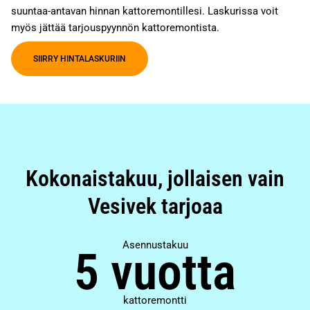
suuntaa-antavan hinnan kattoremontillesi. Laskurissa voit
myös jättää tarjouspyynnön kattoremontista.
SIIRRY HINTALASKURIIN
Kokonaistakuu, jollaisen vain
Vesivek tarjoaa
Asennustakuu
5 vuotta
kattoremontti