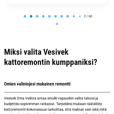
P
a
2 / 60
g
e
2
o
f
6
0
Miksi valita Vesivek
kattoremontin kumppaniksi?
Omien valintojesi mukainen remontti
Vesivek Oma Valinta antaa sinulle vapauden valita taloosi ja
budjettiisi sopivimman ratkaisut. Tarpeidesi mukaan räätälöity
kattoremontti kokonaisuus tarkoittaa, että maksat vain siitä mitä