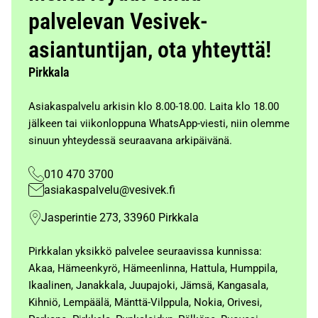
palvelevan Vesivek-
asiantuntijan, ota yhteyttä!
Pirkkala
Asiakaspalvelu arkisin klo 8.00-18.00. Laita klo 18.00
jälkeen tai viikonloppuna WhatsApp-viesti, niin olemme
sinuun yhteydessä seuraavana arkipäivänä.
010 470 3700
asiakaspalvelu@vesivek.fi
Jasperintie 273, 33960 Pirkkala
Pirkkalan yksikkö palvelee seuraavissa kunnissa:
Akaa, Hämeenkyrö, Hämeenlinna, Hattula, Humppila,
Ikaalinen, Janakkala, Juupajoki, Jämsä, Kangasala,
Kihniö, Lempäälä, Mänttä-Vilppula, Nokia, Orivesi,