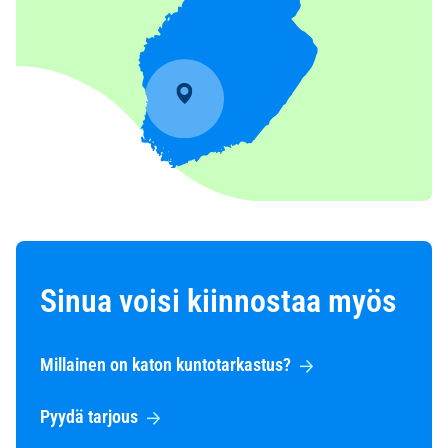
Sinua voisi kiinnostaa myös
Millainen on katon kuntotarkastus?
Pyydä tarjous