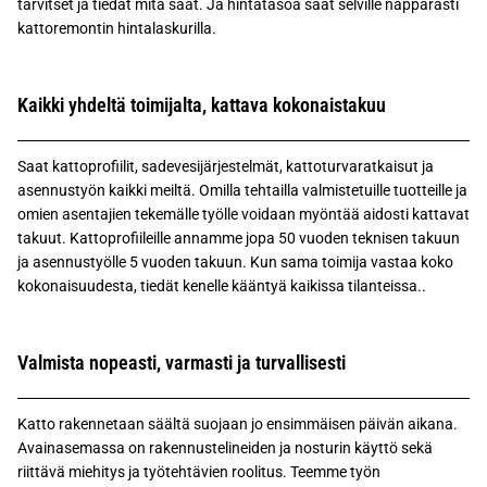
tarvitset ja tiedät mitä saat. Ja hintatasoa saat selville näppärästi
kattoremontin hintalaskurilla.
Kaikki yhdeltä toimijalta, kattava kokonaistakuu
Saat kattoprofiilit, sadevesijärjestelmät, kattoturvaratkaisut ja
asennustyön kaikki meiltä. Omilla tehtailla valmistetuille tuotteille ja
omien asentajien tekemälle työlle voidaan myöntää aidosti kattavat
takuut. Kattoprofiileille annamme jopa 50 vuoden teknisen takuun
ja asennustyölle 5 vuoden takuun. Kun sama toimija vastaa koko
kokonaisuudesta, tiedät kenelle kääntyä kaikissa tilanteissa..
Valmista nopeasti, varmasti ja turvallisesti
Katto rakennetaan säältä suojaan jo ensimmäisen päivän aikana.
Avainasemassa on rakennustelineiden ja nosturin käyttö sekä
riittävä miehitys ja työtehtävien roolitus. Teemme työn