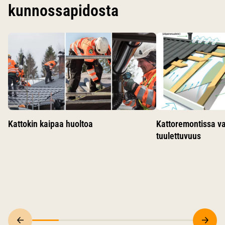
kunnossapidosta
Käytä nuolinäppäimiä siirtyäksesi karusellin diojen välillä.
Kattokin kaipaa huoltoa
Kattoremontissa v
tuulettuvuus