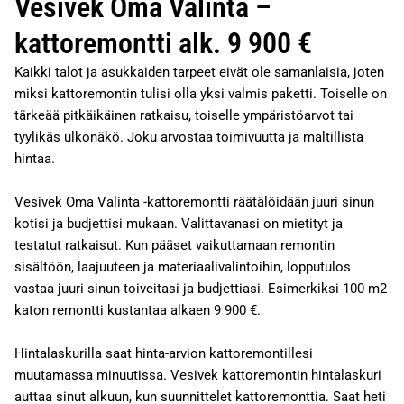
Vesivek Oma Valinta –
kattoremontti alk. 9 900 €
Kaikki talot ja asukkaiden tarpeet eivät ole samanlaisia, joten
miksi kattoremontin tulisi olla yksi valmis paketti. Toiselle on
tärkeää pitkäikäinen ratkaisu, toiselle ympäristöarvot tai
tyylikäs ulkonäkö. Joku arvostaa toimivuutta ja maltillista
hintaa.
Vesivek Oma Valinta -kattoremontti räätälöidään juuri sinun
kotisi ja budjettisi mukaan. Valittavanasi on mietityt ja
testatut ratkaisut. Kun pääset vaikuttamaan remontin
sisältöön, laajuuteen ja materiaalivalintoihin, lopputulos
vastaa juuri sinun toiveitasi ja budjettiasi. Esimerkiksi 100 m2
katon remontti kustantaa alkaen 9 900 €.
Hintalaskurilla saat hinta-arvion kattoremontillesi
muutamassa minuutissa. Vesivek kattoremontin hintalaskuri
auttaa sinut alkuun, kun suunnittelet kattoremonttia. Saat heti