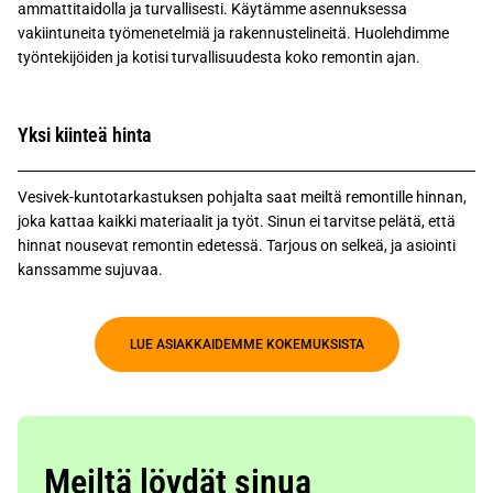
ammattitaidolla ja turvallisesti. Käytämme asennuksessa
vakiintuneita työmenetelmiä ja rakennustelineitä. Huolehdimme
työntekijöiden ja kotisi turvallisuudesta koko remontin ajan.
Yksi kiinteä hinta
Vesivek-kuntotarkastuksen pohjalta saat meiltä remontille hinnan,
joka kattaa kaikki materiaalit ja työt. Sinun ei tarvitse pelätä, että
hinnat nousevat remontin edetessä. Tarjous on selkeä, ja asiointi
kanssamme sujuvaa.
LUE ASIAKKAIDEMME KOKEMUKSISTA
Meiltä löydät sinua