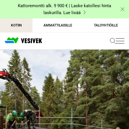
Siirry
Kattoremontti alk. 9 900 € | Laske katollesi hinta
sisältöön
laskurilla. Lue lisää
KOTIIN
AMMATTILAISILLE
TALOYHTIÖILLE