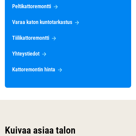
Peltikattoremontti
Varaa katon kuntotarkastus
Tiilikattoremontti
Yhteystiedot
Kattoremontin hinta
Kuivaa asiaa talon