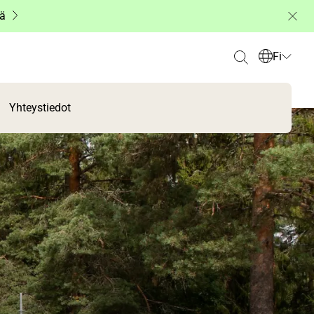
ää
Fi
Yhteystiedot