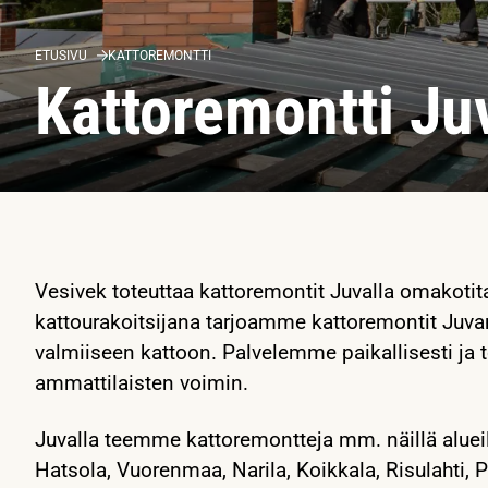
ETUSIVU
KATTOREMONTTI
Kattoremontti Ju
Vesivek toteuttaa kattoremontit Juvalla omakotit
kattourakoitsijana tarjoamme kattoremontit Juva
valmiiseen kattoon. Palvelemme paikallisesti j
ammattilaisten voimin.
Juvalla teemme kattoremontteja mm. näillä aluei
Hatsola, Vuorenmaa, Narila, Koikkala, Risulahti, P