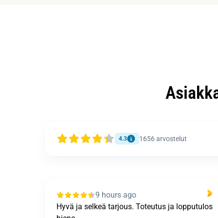
Asiakk
1656
arvostelut
4.3
11 hours ago
putulos
Kiitokset: + Nopeus. Vuotokohde etusijalla. +