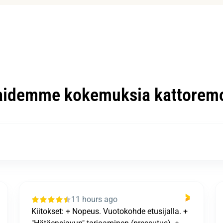
aidemme kokemuksia kattoremo
14 hours ago
Kaikki sujui loistavastija tulos oli kiitettävä