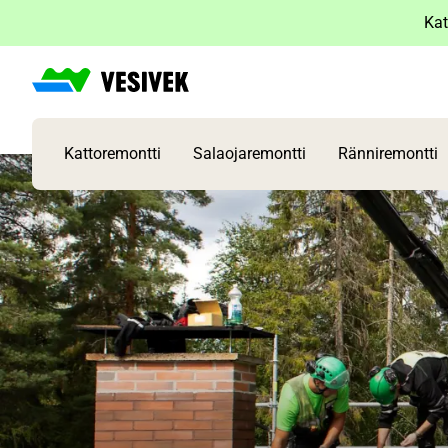
Siirry
Kat
sisältöön
Kattoremontti
Salaojaremontti
Ränniremontti