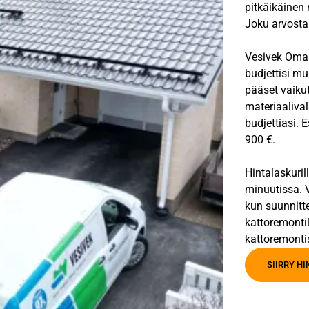
pitkäikäinen 
Joku arvostaa
Vesivek Oma V
budjettisi mu
pääset vaiku
materiaalival
budjettiasi. 
900 €.
Hintalaskuril
minuutissa. V
kun suunnitt
kattoremontil
kattoremonti
SIIRRY H