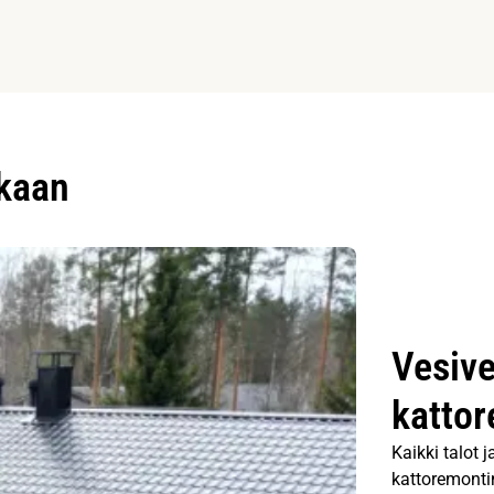
ukaan
Vesive
kattor
Kaikki talot 
kattoremontin