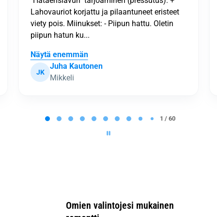
Lea Nurmijoki
LN
Tammela
2 / 60
Omien valintojesi mukainen