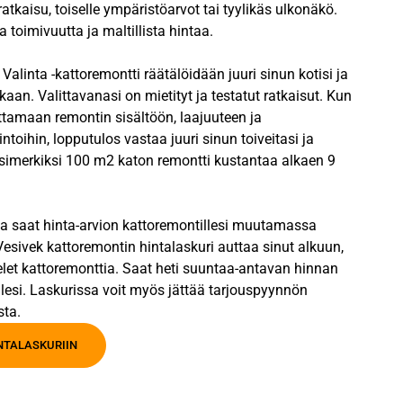
ratkaisu, toiselle ympäristöarvot tai tyylikäs ulkonäkö.
 toimivuutta ja maltillista hintaa.
alinta -kattoremontti räätälöidään juuri sinun kotisi ja
kaan. Valittavanasi on mietityt ja testatut ratkaisut. Kun
ttamaan remontin sisältöön, laajuuteen ja
intoihin, lopputulos vastaa juuri sinun toiveitasi ja
Esimerkiksi 100 m2 katon remontti kustantaa alkaen 9
la saat hinta-arvion kattoremontillesi muutamassa
esivek kattoremontin hintalaskuri auttaa sinut alkuun,
elet kattoremonttia. Saat heti suuntaa-antavan hinnan
lesi. Laskurissa voit myös jättää tarjouspyynnön
sta.
INTALASKURIIN