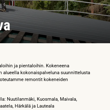
va
aloihin ja pientaloihin. Kokeneena
n alueella kokonaispalveluna suunnittelusta
a toteutamme remontit kokeneiden
lla: Nuutilanmäki, Kuosmala, Maivala,
aatela, Härkälä ja Lauteala