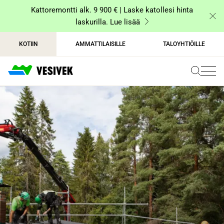
Siirry
Kattoremontti alk. 9 900 € | Laske katollesi hinta
sisältöön
laskurilla. Lue lisää
KOTIIN
AMMATTILAISILLE
TALOYHTIÖILLE