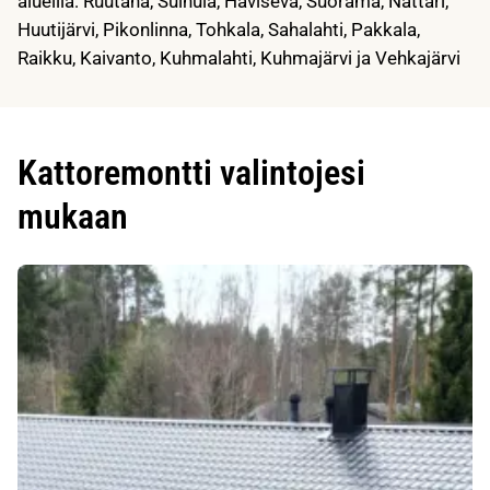
alueilla: Ruutana, Suinula, Haviseva, Suorama, Nattari,
Huutijärvi, Pikonlinna, Tohkala, Sahalahti, Pakkala,
Raikku, Kaivanto, Kuhmalahti, Kuhmajärvi ja Vehkajärvi
Kattoremontti valintojesi
mukaan