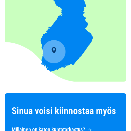
Sinua voisi kiinnostaa myös
Millainen on katon kuntotarkastus?