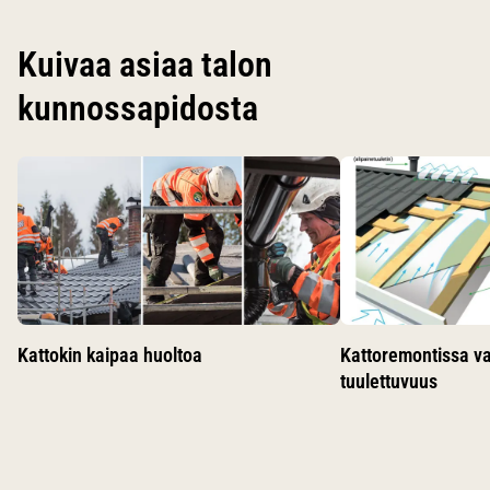
Kuivaa asiaa talon
kunnossapidosta
Käytä nuolinäppäimiä siirtyäksesi karusellin diojen välillä.
Kattokin kaipaa huoltoa
Kattoremontissa v
tuulettuvuus