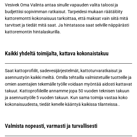
Vesivek Oma Valinta antaa sinulle vapauden valita taloosi ja
budjettiisi sopivimman ratkaisut. Tarpeidesi mukaan räätälöity
kattoremontti kokonaisuus tarkoittaa, että maksat vain siitä mitä
tarvitset ja tiedät mitä saat. Ja hintatasoa saat selville näppärästi
kattoremontin hintalaskurilla.
Kaikki yhdeltä toimijalta, kattava kokonaistakuu
Saat kattoprofiilit, sadevesijärjestelmät, kattoturvaratkaisut ja
asennustyön kaikki meiltä. Omilla tehtailla valmistetuille tuotteille ja
omien asentajien tekemälle työlle voidaan myöntää aidosti kattavat
takuut. Kattoprofiileille annamme jopa 50 vuoden teknisen takuun
ja asennustyölle 5 vuoden takuun. Kun sama toimija vastaa koko
kokonaisuudesta, tiedät kenelle kääntyä kaikissa tilanteissa..
Valmista nopeasti, varmasti ja turvallisesti