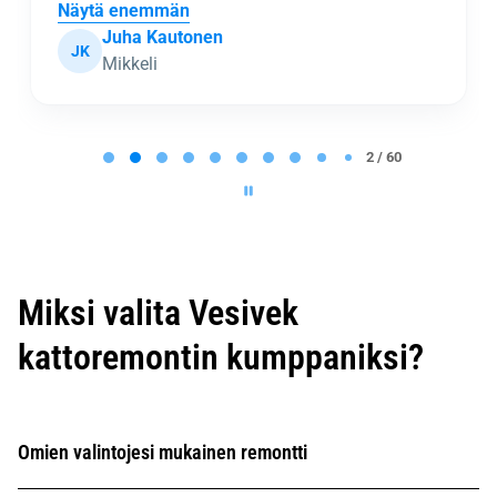
Näytä enemmän
Juha Kautonen
JK
Mikkeli
P
a
2 / 60
g
e
2
o
f
6
0
Miksi valita Vesivek
kattoremontin kumppaniksi?
Omien valintojesi mukainen remontti