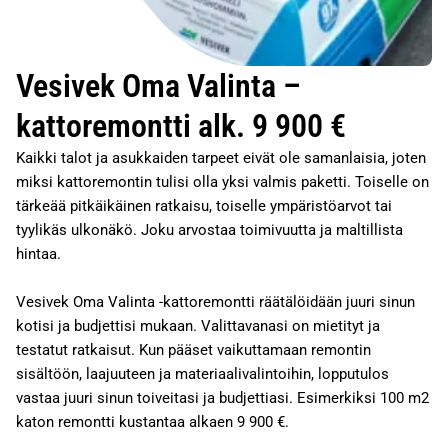
Vesivek Oma Valinta –
kattoremontti alk. 9 900 €
Kaikki talot ja asukkaiden tarpeet eivät ole samanlaisia, joten
miksi kattoremontin tulisi olla yksi valmis paketti. Toiselle on
tärkeää pitkäikäinen ratkaisu, toiselle ympäristöarvot tai
tyylikäs ulkonäkö. Joku arvostaa toimivuutta ja maltillista
hintaa.
Vesivek Oma Valinta -kattoremontti räätälöidään juuri sinun
kotisi ja budjettisi mukaan. Valittavanasi on mietityt ja
testatut ratkaisut. Kun pääset vaikuttamaan remontin
sisältöön, laajuuteen ja materiaalivalintoihin, lopputulos
vastaa juuri sinun toiveitasi ja budjettiasi. Esimerkiksi 100 m2
katon remontti kustantaa alkaen 9 900 €.