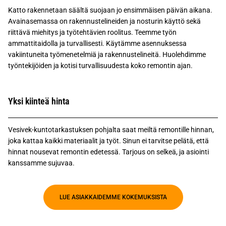
Katto rakennetaan säältä suojaan jo ensimmäisen päivän aikana.
Avainasemassa on rakennustelineiden ja nosturin käyttö sekä
riittävä miehitys ja työtehtävien roolitus. Teemme työn
ammattitaidolla ja turvallisesti. Käytämme asennuksessa
vakiintuneita työmenetelmiä ja rakennustelineitä. Huolehdimme
työntekijöiden ja kotisi turvallisuudesta koko remontin ajan.
Yksi kiinteä hinta
Vesivek-kuntotarkastuksen pohjalta saat meiltä remontille hinnan,
joka kattaa kaikki materiaalit ja työt. Sinun ei tarvitse pelätä, että
hinnat nousevat remontin edetessä. Tarjous on selkeä, ja asiointi
kanssamme sujuvaa.
LUE ASIAKKAIDEMME KOKEMUKSISTA