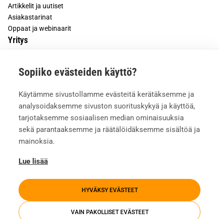
Artikkelit ja uutiset
Asiakastarinat
Oppaat ja webinaarit
Yritys
Tietoa meistä
Sopiiko evästeiden käyttö?
Asiakkaiden kokemuksia
Meille töihin
Käytämme sivustollamme evästeitä kerätäksemme ja
Yhteystiedot
analysoidaksemme sivuston suorituskykyä ja käyttöä,
Mediapankki
tarjotaksemme sosiaalisen median ominaisuuksia
sekä parantaaksemme ja räätälöidäksemme sisältöä ja
mainoksia.
Lue lisää
HYVÄKSY EVÄSTEET
VAIN PAKOLLISET EVÄSTEET