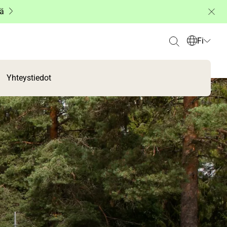
ää
Fi
Yhteystiedot