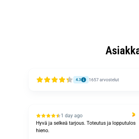
Asiakk
1657
arvostelut
4.3
1 day ago
putulos
Kiitokset: + Nopeus. Vuotokohde etusijalla. +
"Hätäensiavun" tarjoaminen (pressutus). +
Lahovauriot korjattu ja pilaantuneet eristeet