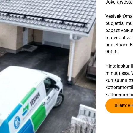
Joku arvostaa
Vesivek Oma V
budjettisi mu
pääset vaiku
materiaalival
budjettiasi. 
900 €.
Hintalaskuril
minuutissa. V
kun suunnitt
kattoremontil
kattoremonti
SIIRRY H