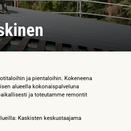
skinen
titaloihin ja pientaloihin. Kokeneena
isen alueella kokonaispalveluna
aikallisesti ja toteutamme remontit
lueilla: Kaskisten keskustaajama