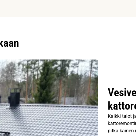
ukaan
Vesive
kattor
Kaikki talot 
kattoremontin
pitkäikäinen 