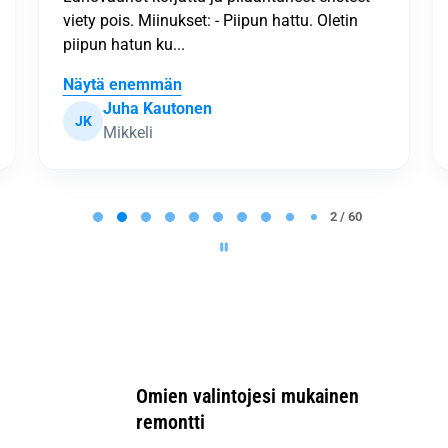
Lea Nurmijoki
LN
Tammela
2 / 60
Omien valintojesi mukainen
remontti