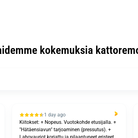
aidemme kokemuksia kattoremo
2 days ago
Kaikki sujui loistavastija tulos oli kiitettävä