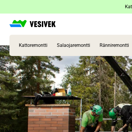
Siirry
Kat
sisältöön
Kattoremontti
Salaojaremontti
Ränniremontti