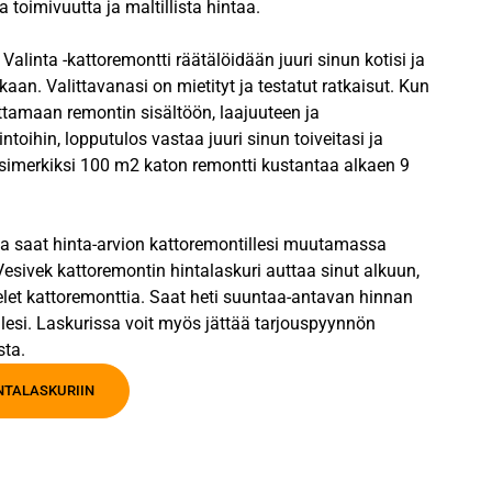
 toimivuutta ja maltillista hintaa.
alinta -kattoremontti räätälöidään juuri sinun kotisi ja
kaan. Valittavanasi on mietityt ja testatut ratkaisut. Kun
ttamaan remontin sisältöön, laajuuteen ja
intoihin, lopputulos vastaa juuri sinun toiveitasi ja
Esimerkiksi 100 m2 katon remontti kustantaa alkaen 9
la saat hinta-arvion kattoremontillesi muutamassa
esivek kattoremontin hintalaskuri auttaa sinut alkuun,
elet kattoremonttia. Saat heti suuntaa-antavan hinnan
lesi. Laskurissa voit myös jättää tarjouspyynnön
sta.
INTALASKURIIN