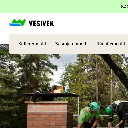
Siirry
Kat
sisältöön
Kattoremontti
Salaojaremontti
Ränniremontti