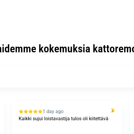
aidemme kokemuksia kattoremo
1 day ago
Kaikki sujui loistavastija tulos oli kiitettävä