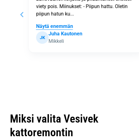
viety pois. Miinukset: - Piipun hattu. Oletin
piipun hatun ku...
Näytä enemmän
Juha Kautonen
JK
Mikkeli
P
a
g
e
2
o
f
6
0
Miksi valita Vesivek
kattoremontin