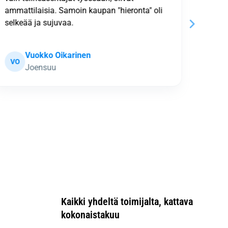
ammattilaisia. Samoin kaupan "hieronta" oli
eli ty
selkeää ja sujuvaa.
teline
Näyt
Vuokko Oikarinen
VO
MF
Joensuu
Kaikki yhdeltä toimijalta, kattava
kokonaistakuu