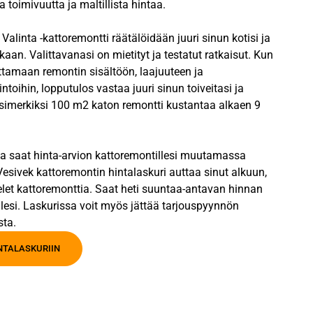
 toimivuutta ja maltillista hintaa.
alinta -kattoremontti räätälöidään juuri sinun kotisi ja
kaan. Valittavanasi on mietityt ja testatut ratkaisut. Kun
ttamaan remontin sisältöön, laajuuteen ja
intoihin, lopputulos vastaa juuri sinun toiveitasi ja
Esimerkiksi 100 m2 katon remontti kustantaa alkaen 9
la saat hinta-arvion kattoremontillesi muutamassa
esivek kattoremontin hintalaskuri auttaa sinut alkuun,
elet kattoremonttia. Saat heti suuntaa-antavan hinnan
lesi. Laskurissa voit myös jättää tarjouspyynnön
sta.
INTALASKURIIN