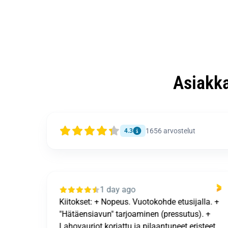
Asiakk
1656
arvostelut
4.3
1 day ago
putulos
Kiitokset: + Nopeus. Vuotokohde etusijalla. +
"Hätäensiavun" tarjoaminen (pressutus). +
Lahovauriot korjattu ja pilaantuneet eristeet