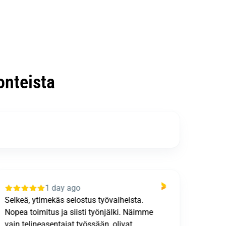
nteista
1 day ago
Selkeä, ytimekäs selostus työvaiheista.
Kevääl
Nopea toimitus ja siisti työnjälki. Näimme
varsi
vain telineasentajat työssään, olivat
rakenn