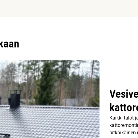
ukaan
Vesive
kattor
Kaikki talot 
kattoremontin
pitkäikäinen 