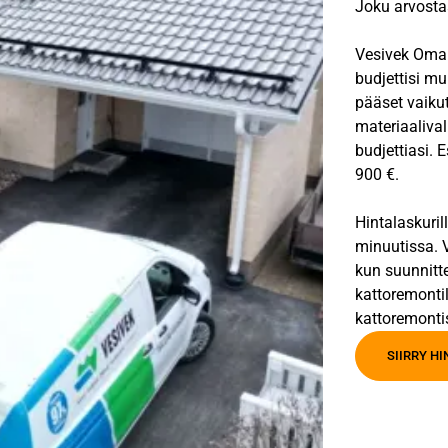
Joku arvostaa
Vesivek Oma V
budjettisi mu
pääset vaiku
materiaalival
budjettiasi. 
900 €.
Hintalaskuril
minuutissa. V
kun suunnitt
kattoremontil
kattoremonti
SIIRRY H