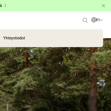
ää
Fi
Yhteystiedot