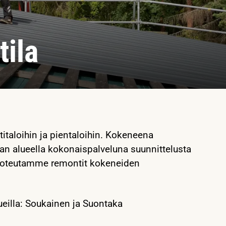
tila
italoihin ja pientaloihin. Kokeneena
lan alueella kokonaispalveluna suunnittelusta
a toteutamme remontit kokeneiden
ueilla: Soukainen ja Suontaka