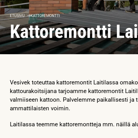
ETUSIVU
KATTOREMONTTI
Kattoremontti Lai
Vesivek toteuttaa kattoremontit Laitilassa omakot
kattourakoitsijana tarjoamme kattoremontit Laiti
valmiiseen kattoon. Palvelemme paikallisesti j
ammattilaisten voimin.
Laitilassa teemme kattoremontteja mm. näillä al