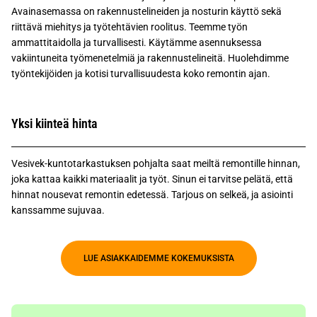
Avainasemassa on rakennustelineiden ja nosturin käyttö sekä
riittävä miehitys ja työtehtävien roolitus. Teemme työn
ammattitaidolla ja turvallisesti. Käytämme asennuksessa
vakiintuneita työmenetelmiä ja rakennustelineitä. Huolehdimme
työntekijöiden ja kotisi turvallisuudesta koko remontin ajan.
Yksi kiinteä hinta
Vesivek-kuntotarkastuksen pohjalta saat meiltä remontille hinnan,
joka kattaa kaikki materiaalit ja työt. Sinun ei tarvitse pelätä, että
hinnat nousevat remontin edetessä. Tarjous on selkeä, ja asiointi
kanssamme sujuvaa.
LUE ASIAKKAIDEMME KOKEMUKSISTA