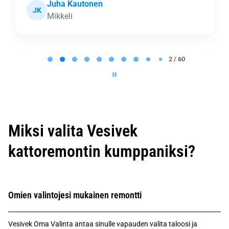
Juha Kautonen
JK
Mikkeli
P
a
2 / 60
g
e
2
o
f
6
0
Miksi valita Vesivek
kattoremontin kumppaniksi?
Omien valintojesi mukainen remontti
Vesivek Oma Valinta antaa sinulle vapauden valita taloosi ja