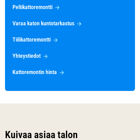
Peltikattoremontti
Varaa katon kuntotarkastus
Tiilikattoremontti
Yhteystiedot
Kattoremontin hinta
Kuivaa asiaa talon