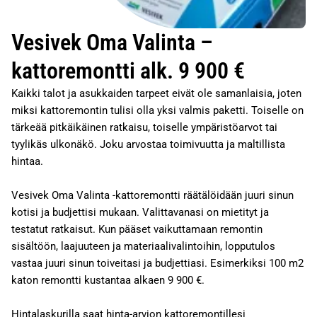
Vesivek Oma Valinta –
kattoremontti alk. 9 900 €
Kaikki talot ja asukkaiden tarpeet eivät ole samanlaisia, joten
miksi kattoremontin tulisi olla yksi valmis paketti. Toiselle on
tärkeää pitkäikäinen ratkaisu, toiselle ympäristöarvot tai
tyylikäs ulkonäkö. Joku arvostaa toimivuutta ja maltillista
hintaa.
Vesivek Oma Valinta -kattoremontti räätälöidään juuri sinun
kotisi ja budjettisi mukaan. Valittavanasi on mietityt ja
testatut ratkaisut. Kun pääset vaikuttamaan remontin
sisältöön, laajuuteen ja materiaalivalintoihin, lopputulos
vastaa juuri sinun toiveitasi ja budjettiasi. Esimerkiksi 100 m2
katon remontti kustantaa alkaen 9 900 €.
Hintalaskurilla saat hinta-arvion kattoremontillesi