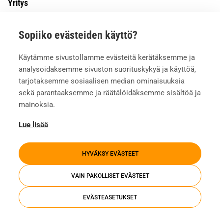
Yritys
Tietoa meistä
Sopiiko evästeiden käyttö?
Asiakkaiden kokemuksia
Meille töihin
Käytämme sivustollamme evästeitä kerätäksemme ja
Yhteystiedot
analysoidaksemme sivuston suorituskykyä ja käyttöä,
Mediapankki
tarjotaksemme sosiaalisen median ominaisuuksia
sekä parantaaksemme ja räätälöidäksemme sisältöä ja
mainoksia.
Lue lisää
HYVÄKSY EVÄSTEET
VAIN PAKOLLISET EVÄSTEET
EVÄSTEASETUKSET
Tietosuojaseloste
Evästeasetukset
Whistleblowing
Investors