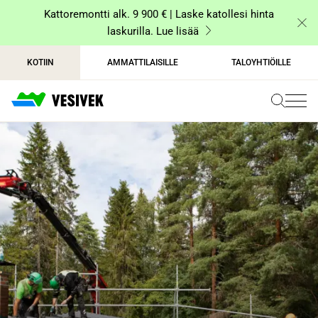
Siirry
Kattoremontti alk. 9 900 € | Laske katollesi hinta
sisältöön
laskurilla. Lue lisää
KOTIIN
AMMATTILAISILLE
TALOYHTIÖILLE