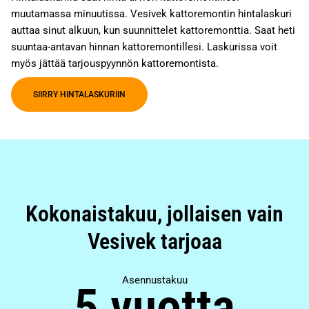
muutamassa minuutissa. Vesivek kattoremontin hintalaskuri
auttaa sinut alkuun, kun suunnittelet kattoremonttia. Saat heti
suuntaa-antavan hinnan kattoremontillesi. Laskurissa voit
myös jättää tarjouspyynnön kattoremontista.
SIIRRY HINTALASKURIIN
Kokonaistakuu, jollaisen vain
Vesivek tarjoaa
Asennustakuu
5 vuotta