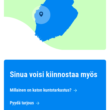
Sinua voisi kiinnostaa myös
Millainen on katon kuntotarkastus?
Pyydä tarjous