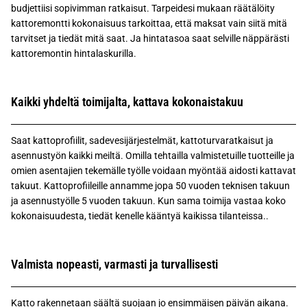
budjettiisi sopivimman ratkaisut. Tarpeidesi mukaan räätälöity
kattoremontti kokonaisuus tarkoittaa, että maksat vain siitä mitä
tarvitset ja tiedät mitä saat. Ja hintatasoa saat selville näppärästi
kattoremontin hintalaskurilla.
Kaikki yhdeltä toimijalta, kattava kokonaistakuu
Saat kattoprofiilit, sadevesijärjestelmät, kattoturvaratkaisut ja
asennustyön kaikki meiltä. Omilla tehtailla valmistetuille tuotteille ja
omien asentajien tekemälle työlle voidaan myöntää aidosti kattavat
takuut. Kattoprofiileille annamme jopa 50 vuoden teknisen takuun
ja asennustyölle 5 vuoden takuun. Kun sama toimija vastaa koko
kokonaisuudesta, tiedät kenelle kääntyä kaikissa tilanteissa..
Valmista nopeasti, varmasti ja turvallisesti
Katto rakennetaan säältä suojaan jo ensimmäisen päivän aikana.