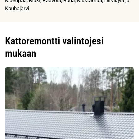
Mäenpää, Mäki, Paavola, Ruha, Mustamaa, Hirvikylä ja
Kauhajärvi
Kattoremontti valintojesi
mukaan