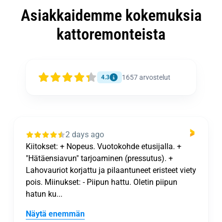
Asiakkaidemme kokemuksia
kattoremonteista
1657
arvostelut
4.3
2 days ago
Kiitokset: + Nopeus. Vuotokohde etusijalla. +
"Hätäensiavun" tarjoaminen (pressutus). +
Lahovauriot korjattu ja pilaantuneet eristeet viety
pois. Miinukset: - Piipun hattu. Oletin piipun
hatun ku...
Näytä enemmän