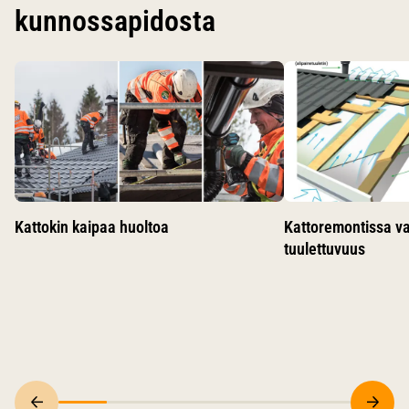
kunnossapidosta
Käytä nuolinäppäimiä siirtyäksesi karusellin diojen välillä.
Kattokin kaipaa huoltoa
Kattoremontissa v
tuulettuvuus