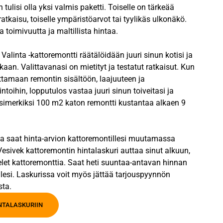
 tulisi olla yksi valmis paketti. Toiselle on tärkeää
ratkaisu, toiselle ympäristöarvot tai tyylikäs ulkonäkö.
 toimivuutta ja maltillista hintaa.
alinta -kattoremontti räätälöidään juuri sinun kotisi ja
kaan. Valittavanasi on mietityt ja testatut ratkaisut. Kun
ttamaan remontin sisältöön, laajuuteen ja
intoihin, lopputulos vastaa juuri sinun toiveitasi ja
Esimerkiksi 100 m2 katon remontti kustantaa alkaen 9
la saat hinta-arvion kattoremontillesi muutamassa
esivek kattoremontin hintalaskuri auttaa sinut alkuun,
elet kattoremonttia. Saat heti suuntaa-antavan hinnan
lesi. Laskurissa voit myös jättää tarjouspyynnön
sta.
INTALASKURIIN