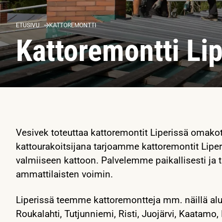
ETUSIVU
KATTOREMONTTI
Kattoremontti Lip
Vesivek toteuttaa kattoremontit Liperissä omakot
kattourakoitsijana tarjoamme kattoremontit Liper
valmiiseen kattoon. Palvelemme paikallisesti j
ammattilaisten voimin.
Liperissä teemme kattoremontteja mm. näillä alue
Roukalahti, Tutjunniemi, Risti, Juojärvi, Kaatamo,