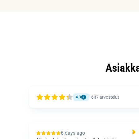
Asiakk
1647
arvostelut
4.3
7 days ago