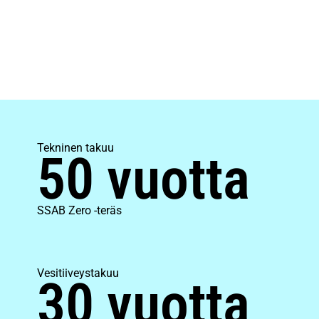
Tekninen takuu
50 vuotta
SSAB Zero -teräs
Vesitiiveystakuu
30 vuotta