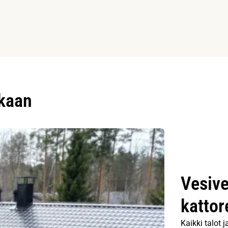
ukaan
Vesive
kattor
Kaikki talot 