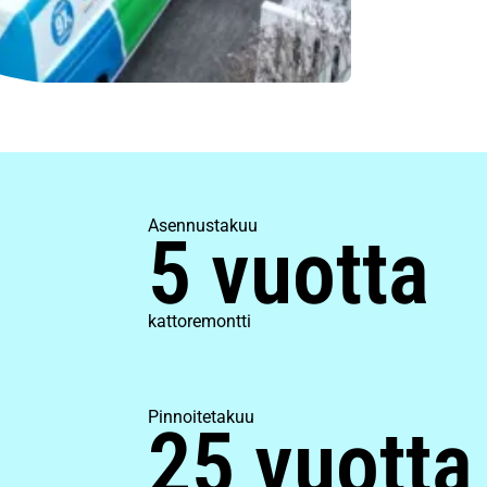
Asennustakuu
5 vuotta
kattoremontti
Pinnoitetakuu
25 vuotta