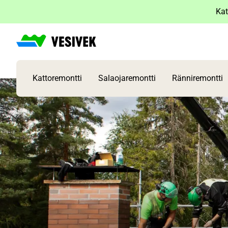
Siirry
Kat
sisältöön
Kattoremontti
Salaojaremontti
Ränniremontti