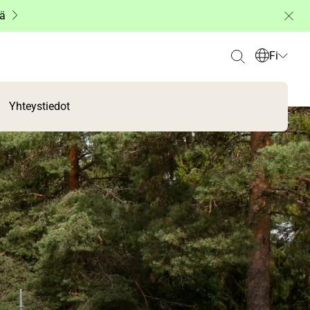
ää
Fi
Yhteystiedot