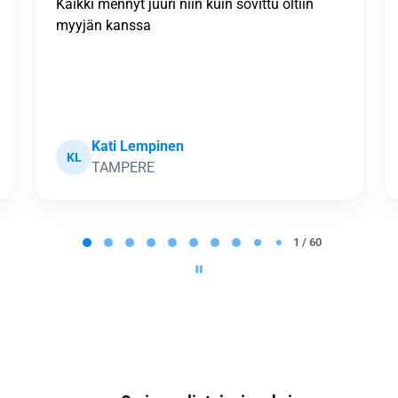
Kokonaisuus kiitettävä. Prosessi eteni
sovitussa aikataulussa, työtahti rivakka ja
työn jälki hyvä. Pienenä miinuksena
tarjouksen tekoon liittynyt epätarkkuus arvion
pohjana olleissa tiedoissa, mik...
Näytä enemmän
Hannu Pöysä
HP
Joensuu
2 / 60