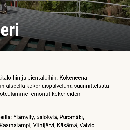
eri
italoihin ja pientaloihin. Kokeneena
in alueella kokonaispalveluna suunnittelusta
a toteutamme remontit kokeneiden
illa: Ylämylly, Salokylä, Puromäki,
 Kaarnalampi, Viinijärvi, Käsämä, Vaivio,