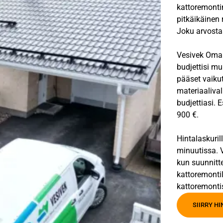
kattoremontin
pitkäikäinen 
Joku arvostaa
Vesivek Oma V
budjettisi mu
pääset vaiku
materiaalival
budjettiasi. 
900 €.
Hintalaskuril
minuutissa. V
kun suunnitt
kattoremontil
kattoremonti
SIIRRY H