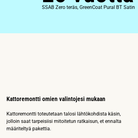
SSAB Zero teräs, GreenCoat Pural BT Satin
Kattoremontti omien valintojesi mukaan
Kattoremontti toteutetaan talosi lähtökohdista käsin,
jolloin saat tarpeisiisi mitoitetun ratkaisun, et ennalta
määriteltyä pakettia.