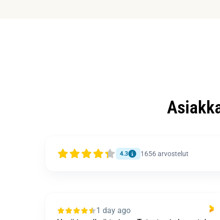
Asiakk
1656
arvostelut
4.3
1 day ago