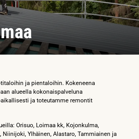
imaa
italoihin ja pientaloihin. Kokeneena
maan alueella kokonaispalveluna
aikallisesti ja toteutamme remontit
eilla: Orisuo, Loimaa kk, Kojonkulma,
 Niinijoki, Ylhäinen, Alastaro, Tammiainen ja