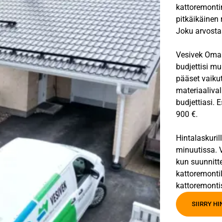
kattoremontin
pitkäikäinen 
Joku arvostaa
Vesivek Oma V
budjettisi mu
pääset vaiku
materiaalival
budjettiasi. 
900 €.
Hintalaskuril
minuutissa. V
kun suunnitt
kattoremontil
kattoremonti
SIIRRY H