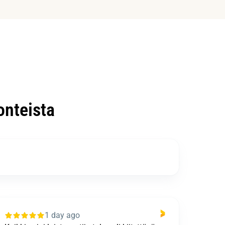
nteista
1 day ago