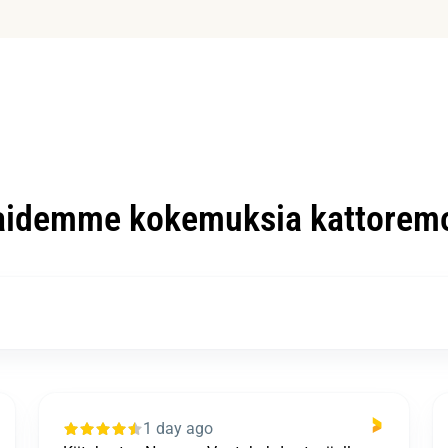
aidemme kokemuksia kattoremo
1 day ago