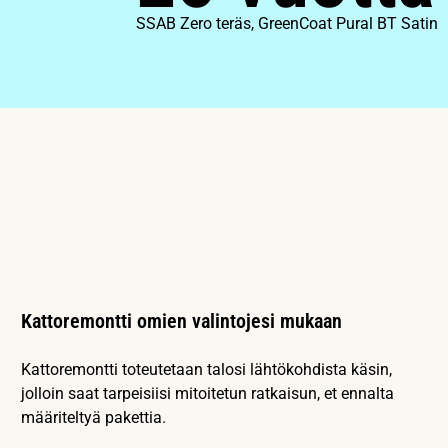
SSAB Zero teräs, GreenCoat Pural BT Satin
Kattoremontti omien valintojesi mukaan
Kattoremontti toteutetaan talosi lähtökohdista käsin,
jolloin saat tarpeisiisi mitoitetun ratkaisun, et ennalta
määriteltyä pakettia.