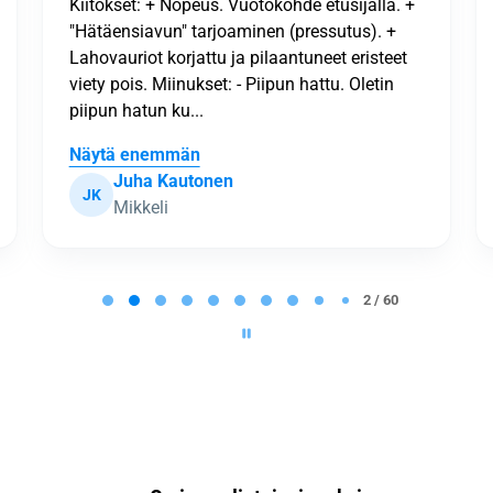
Kaikki sujui loistavastija tulos oli kiitettävä
Lea Nurmijoki
LN
Tammela
2 / 60