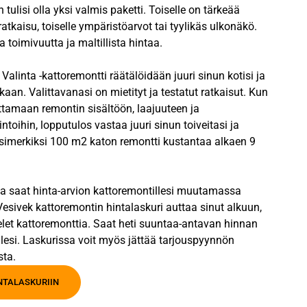
 tulisi olla yksi valmis paketti. Toiselle on tärkeää
ratkaisu, toiselle ympäristöarvot tai tyylikäs ulkonäkö.
 toimivuutta ja maltillista hintaa.
alinta -kattoremontti räätälöidään juuri sinun kotisi ja
kaan. Valittavanasi on mietityt ja testatut ratkaisut. Kun
ttamaan remontin sisältöön, laajuuteen ja
intoihin, lopputulos vastaa juuri sinun toiveitasi ja
Esimerkiksi 100 m2 katon remontti kustantaa alkaen 9
la saat hinta-arvion kattoremontillesi muutamassa
esivek kattoremontin hintalaskuri auttaa sinut alkuun,
elet kattoremonttia. Saat heti suuntaa-antavan hinnan
lesi. Laskurissa voit myös jättää tarjouspyynnön
sta.
INTALASKURIIN