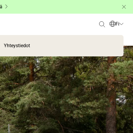
ää
Fi
Yhteystiedot