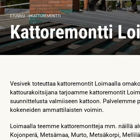
ETUSIVU
KATTOREMONTTI
Kattoremontti Lo
Vesivek toteuttaa kattoremontit Loimaalla omakot
kattourakoitsijana tarjoamme kattoremontit Loi
suunnittelusta valmiiseen kattoon. Palvelemme p
kokeneiden ammattilaisten voimin.
Loimaalla teemme kattoremontteja mm. näillä alu
Kojonperä, Metsämaa, Murto, Metsäkorpi, Mellilä,