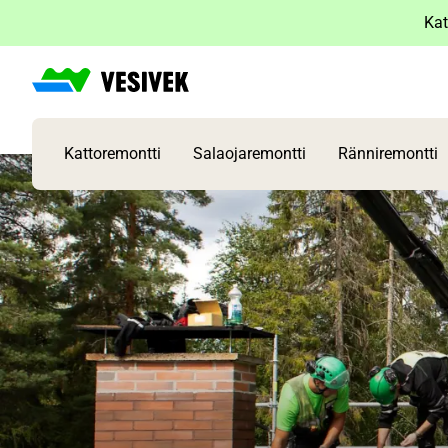
Siirry
Kat
sisältöön
Kattoremontti
Salaojaremontti
Ränniremontti