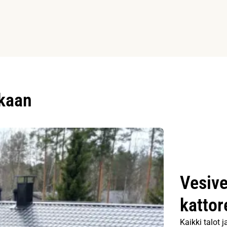
ukaan
Vesive
kattor
Kaikki talot 