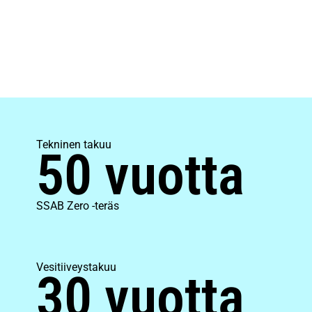
Tekninen takuu
50 vuotta
SSAB Zero -teräs
Vesitiiveystakuu
30 vuotta