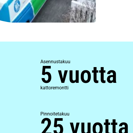
Asennustakuu
5 vuotta
kattoremontti
Pinnoitetakuu
25 vuotta