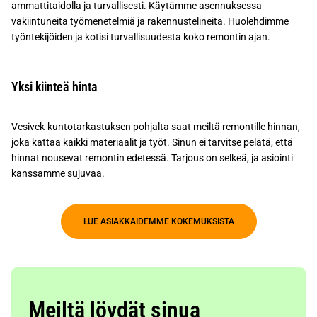
ammattitaidolla ja turvallisesti. Käytämme asennuksessa
vakiintuneita työmenetelmiä ja rakennustelineitä. Huolehdimme
työntekijöiden ja kotisi turvallisuudesta koko remontin ajan.
Yksi kiinteä hinta
Vesivek-kuntotarkastuksen pohjalta saat meiltä remontille hinnan,
joka kattaa kaikki materiaalit ja työt. Sinun ei tarvitse pelätä, että
hinnat nousevat remontin edetessä. Tarjous on selkeä, ja asiointi
kanssamme sujuvaa.
LUE ASIAKKAIDEMME KOKEMUKSISTA
Meiltä löydät sinua