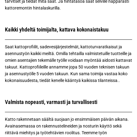
tarvitset ja tiedät mitä saat. Ja hintatasoa saat selville näppärästi
kattoremontin hintalaskurilla.
Kaikki yhdeltä toimijalta, kattava kokonaistakuu
Saat kattoprofiilit, sadevesijärjestelmät, kattoturvaratkaisut ja
asennustyön kaikki meiltä. Omilla tehtailla valmistetuille tuotteille ja
omien asentajien tekemälle työlle voidaan myöntää aidosti kattavat
takuut. Kattoprofiileille annamme jopa 50 vuoden teknisen takuun
ja asennustyölle 5 vuoden takuun. Kun sama toimija vastaa koko
kokonaisuudesta, tiedät kenelle kääntyä kaikissa tilanteissa..
Valmista nopeasti, varmasti ja turvallisesti
Katto rakennetaan säältä suojaan jo ensimmäisen päivän aikana.
Avainasemassa on rakennustelineiden ja nosturin käyttö sekä
riittävä miehitys ja työtehtävien roolitus. Teemme työn