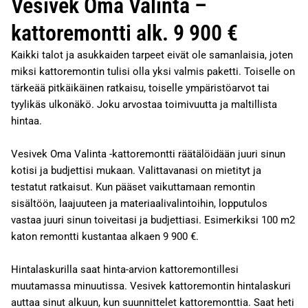
Vesivek Oma Valinta –
kattoremontti alk. 9 900 €
Kaikki talot ja asukkaiden tarpeet eivät ole samanlaisia, joten
miksi kattoremontin tulisi olla yksi valmis paketti. Toiselle on
tärkeää pitkäikäinen ratkaisu, toiselle ympäristöarvot tai
tyylikäs ulkonäkö. Joku arvostaa toimivuutta ja maltillista
hintaa.
Vesivek Oma Valinta -kattoremontti räätälöidään juuri sinun
kotisi ja budjettisi mukaan. Valittavanasi on mietityt ja
testatut ratkaisut. Kun pääset vaikuttamaan remontin
sisältöön, laajuuteen ja materiaalivalintoihin, lopputulos
vastaa juuri sinun toiveitasi ja budjettiasi. Esimerkiksi 100 m2
katon remontti kustantaa alkaen 9 900 €.
Hintalaskurilla saat hinta-arvion kattoremontillesi
muutamassa minuutissa. Vesivek kattoremontin hintalaskuri
auttaa sinut alkuun, kun suunnittelet kattoremonttia. Saat heti