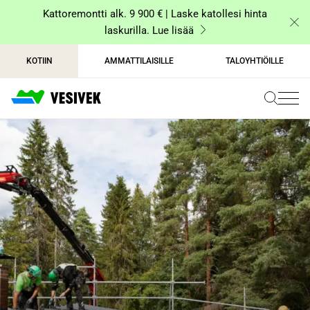
Siirry
Kattoremontti alk. 9 900 € | Laske katollesi hinta
sisältöön
laskurilla. Lue lisää
KOTIIN
AMMATTILAISILLE
TALOYHTIÖILLE