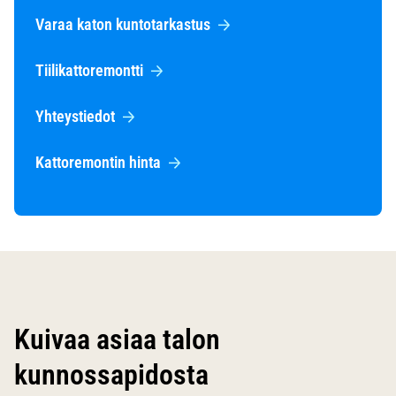
Varaa katon kuntotarkastus
Tiilikattoremontti
Yhteystiedot
Kattoremontin hinta
Kuivaa asiaa talon
kunnossapidosta