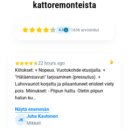
kattoremonteista
1656
arvostelut
4.3
22 hours ago
Kiitokset: + Nopeus. Vuotokohde etusijalla. +
"Hätäensiavun" tarjoaminen (pressutus). +
Lahovauriot korjattu ja pilaantuneet eristeet viety
pois. Miinukset: - Piipun hattu. Oletin piipun
hatun ku...
Näytä enemmän
Juha Kautonen
JK
Mikkeli