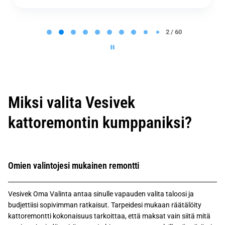
P
a
2 / 60
g
e
2
o
f
6
0
Miksi valita Vesivek
kattoremontin kumppaniksi?
Omien valintojesi mukainen remontti
Vesivek Oma Valinta antaa sinulle vapauden valita taloosi ja
budjettiisi sopivimman ratkaisut. Tarpeidesi mukaan räätälöity
kattoremontti kokonaisuus tarkoittaa, että maksat vain siitä mitä