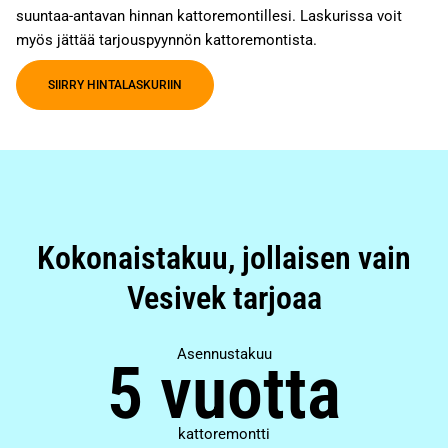
suuntaa-antavan hinnan kattoremontillesi. Laskurissa voit
myös jättää tarjouspyynnön kattoremontista.
SIIRRY HINTALASKURIIN
Kokonaistakuu, jollaisen vain
Vesivek tarjoaa
Asennustakuu
5 vuotta
kattoremontti