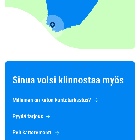
Sinua voisi kiinnostaa myös
Millainen on katon kuntotarkastus?
Pyydä tarjous
Peltikattoremontti