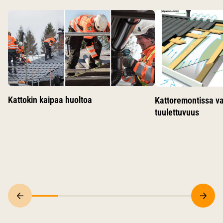
Käytä nuolinäppäimiä siirtyäksesi karusellin diojen välillä.
Kattokin kaipaa huoltoa
Kattoremontissa v
tuulettuvuus