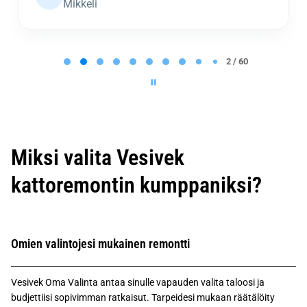
Mikkeli
P
a
2 / 60
g
e
2
o
f
6
0
Miksi valita Vesivek
kattoremontin kumppaniksi?
Omien valintojesi mukainen remontti
Vesivek Oma Valinta antaa sinulle vapauden valita taloosi ja
budjettiisi sopivimman ratkaisut. Tarpeidesi mukaan räätälöity