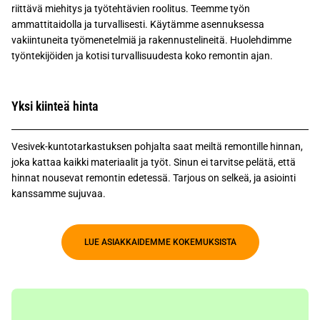
riittävä miehitys ja työtehtävien roolitus. Teemme työn
ammattitaidolla ja turvallisesti. Käytämme asennuksessa
vakiintuneita työmenetelmiä ja rakennustelineitä. Huolehdimme
työntekijöiden ja kotisi turvallisuudesta koko remontin ajan.
Yksi kiinteä hinta
Vesivek-kuntotarkastuksen pohjalta saat meiltä remontille hinnan,
joka kattaa kaikki materiaalit ja työt. Sinun ei tarvitse pelätä, että
hinnat nousevat remontin edetessä. Tarjous on selkeä, ja asiointi
kanssamme sujuvaa.
LUE ASIAKKAIDEMME KOKEMUKSISTA