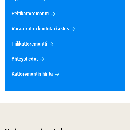
Peltikattoremontti
Varaa katon kuntotarkastus
Tiilikattoremontti
Yhteystiedot
Kattoremontin hinta