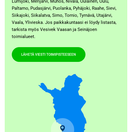
Lumijoki, Merijärvi, Muhos, Nivala, Oulainen, Oulu,
Paltamo, Pudasjärvi, Puolanka, Pyhäjoki, Raahe, Sievi,
Siikajoki, Siikalatva, Simo, Tornio, Tyrnävä, Utajärvi,
Vaala, Ylivieska. Jos paikkakuntaasi ei löydy listasta,
tarkista myös Vesivek Vaasan ja Seinäjoen
toimialueet.
LÄHETÄ VIESTI TOIMIPISTEESEEN