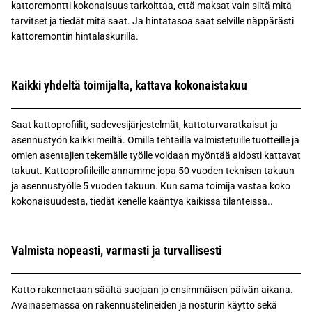
kattoremontti kokonaisuus tarkoittaa, että maksat vain siitä mitä
tarvitset ja tiedät mitä saat. Ja hintatasoa saat selville näppärästi
kattoremontin hintalaskurilla.
Kaikki yhdeltä toimijalta, kattava kokonaistakuu
Saat kattoprofiilit, sadevesijärjestelmät, kattoturvaratkaisut ja
asennustyön kaikki meiltä. Omilla tehtailla valmistetuille tuotteille ja
omien asentajien tekemälle työlle voidaan myöntää aidosti kattavat
takuut. Kattoprofiileille annamme jopa 50 vuoden teknisen takuun
ja asennustyölle 5 vuoden takuun. Kun sama toimija vastaa koko
kokonaisuudesta, tiedät kenelle kääntyä kaikissa tilanteissa..
Valmista nopeasti, varmasti ja turvallisesti
Katto rakennetaan säältä suojaan jo ensimmäisen päivän aikana.
Avainasemassa on rakennustelineiden ja nosturin käyttö sekä