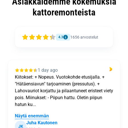
Asiakkaidemme kokemuksia
kattoremonteista
1656
arvostelut
4.3
1 day ago
Kiitokset: + Nopeus. Vuotokohde etusijalla. +
"Hätäensiavun" tarjoaminen (pressutus). +
Lahovauriot korjattu ja pilaantuneet eristeet viety
pois. Miinukset: - Piipun hattu. Oletin piipun
hatun ku...
Näytä enemmän
Juha Kautonen
JK