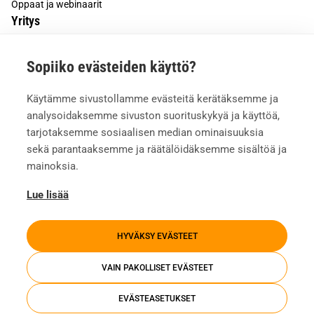
Oppaat ja webinaarit
Yritys
Tietoa meistä
Sopiiko evästeiden käyttö?
Asiakkaiden kokemuksia
Meille töihin
Käytämme sivustollamme evästeitä kerätäksemme ja
Yhteystiedot
analysoidaksemme sivuston suorituskykyä ja käyttöä,
Mediapankki
tarjotaksemme sosiaalisen median ominaisuuksia
sekä parantaaksemme ja räätälöidäksemme sisältöä ja
mainoksia.
Lue lisää
HYVÄKSY EVÄSTEET
VAIN PAKOLLISET EVÄSTEET
EVÄSTEASETUKSET
Tietosuojaseloste
Evästeasetukset
Whistleblowing
Investors