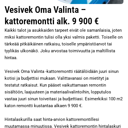
Vesivek Oma Valinta –
kattoremontti alk. 9 900 €
Kaikki talot ja asukkaiden tarpeet eivät ole samanlaisia, joten
miksi kattoremontin tulisi olla yksi valmis paketti. Toiselle on
tärkeää pitkäikäinen ratkaisu, toiselle ympäristöarvot tai
tyylikäs ulkonäkö. Joku arvostaa toimivuutta ja maltillista
hintaa.
Vesivek Oma Valinta -kattoremontti räätälöidään juuri sinun
kotisi ja budjettisi mukaan. Valittavanasi on mietityt ja
testatut ratkaisut. Kun pääset vaikuttamaan remontin
sisältöön, laajuuteen ja materiaalivalintoihin, lopputulos
vastaa juuri sinun toiveitasi ja budjettiasi. Esimerkiksi 100 m2
katon remontti kustantaa alkaen 9 900 €.
Hintalaskurilla saat hinta-arvion kattoremontillesi
muutamassa minuutissa. Vesivek kattoremontin hintalaskuri