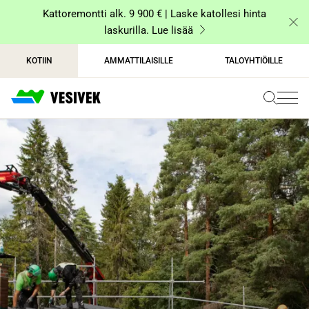
Siirry
Kattoremontti alk. 9 900 € | Laske katollesi hinta
sisältöön
laskurilla. Lue lisää
KOTIIN
AMMATTILAISILLE
TALOYHTIÖILLE