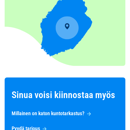
Sinua voisi kiinnostaa myös
Millainen on katon kuntotarkastus?
Pyydä tarjous