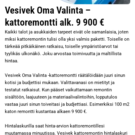
Vesivek Oma Valinta –
kattoremontti alk. 9 900 €
Kaikki talot ja asukkaiden tarpeet eivät ole samanlaisia, joten
miksi kattoremontin tulisi olla yksi valmis paketti. Toiselle on
tärkeää pitkäikäinen ratkaisu, toiselle ympäristöarvot tai
tyylikäs ulkonäkö. Joku arvostaa toimivuutta ja maltillista
hintaa.
Vesivek Oma Valinta -kattoremontti räätälöidään juuri sinun
kotisi ja budjettisi mukaan. Valittavanasi on mietityt ja
testatut ratkaisut. Kun pääset vaikuttamaan remontin
sisältöön, laajuuteen ja materiaalivalintoihin, lopputulos
vastaa juuri sinun toiveitasi ja budjettiasi. Esimerkiksi 100 m2
katon remontti kustantaa alkaen 9 900 €.
Hintalaskurilla saat hinta-arvion kattoremontillesi
muutamassa minuutissa. Vesivek kattoremontin hintalaskuri