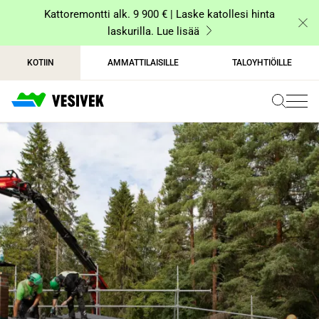
Siirry
Kattoremontti alk. 9 900 € | Laske katollesi hinta
sisältöön
laskurilla. Lue lisää
KOTIIN
AMMATTILAISILLE
TALOYHTIÖILLE