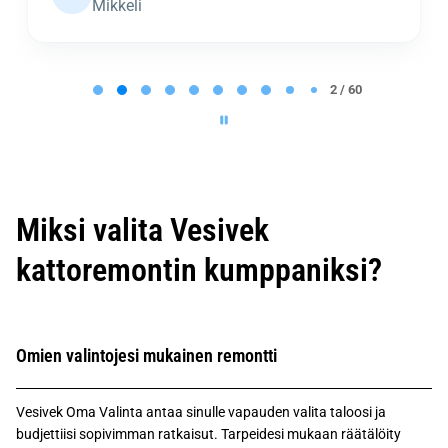
Mikkeli
P
a
2 / 60
g
e
2
o
f
6
0
Miksi valita Vesivek
kattoremontin kumppaniksi?
Omien valintojesi mukainen remontti
Vesivek Oma Valinta antaa sinulle vapauden valita taloosi ja
budjettiisi sopivimman ratkaisut. Tarpeidesi mukaan räätälöity