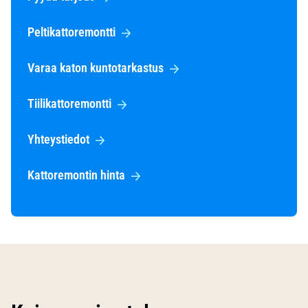
Peltikattoremontti
Varaa katon kuntotarkastus
Tiilikattoremontti
Yhteystiedot
Kattoremontin hinta