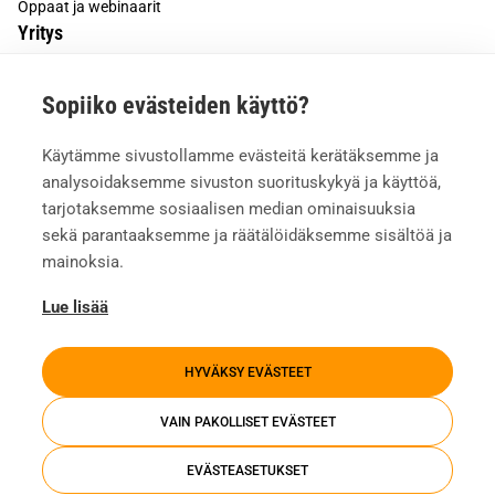
Oppaat ja webinaarit
Yritys
Tietoa meistä
Sopiiko evästeiden käyttö?
Asiakkaiden kokemuksia
Meille töihin
Käytämme sivustollamme evästeitä kerätäksemme ja
Yhteystiedot
analysoidaksemme sivuston suorituskykyä ja käyttöä,
Mediapankki
tarjotaksemme sosiaalisen median ominaisuuksia
sekä parantaaksemme ja räätälöidäksemme sisältöä ja
mainoksia.
Lue lisää
HYVÄKSY EVÄSTEET
VAIN PAKOLLISET EVÄSTEET
EVÄSTEASETUKSET
Tietosuojaseloste
Evästeasetukset
Whistleblowing
Investors