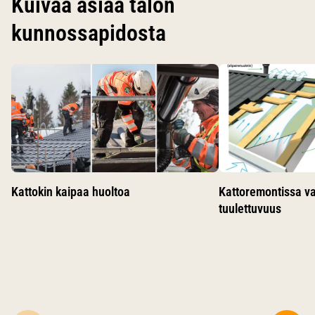
Kuivaa asiaa talon
kunnossapidosta
Käytä nuolinäppäimiä siirtyäksesi karusellin diojen välillä.
Kattokin kaipaa huoltoa
Kattoremontissa v
tuulettuvuus