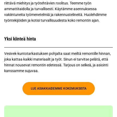
riittävä miehitys ja työtehtävien roolitus. Teemme työn
ammattitaidolla ja turvallisesti. Käytämme asennuksessa
vakiintuneita työmenetelmiä ja rakennustelineitä. Huolehdimme
työntekijöiden ja kotisi turvallisuudesta koko remontin ajan.
Yksi kiinteä hinta
Vesivek-kuntotarkastuksen pohjalta saat meiltä remontille hinnan,
joka kattaa kaikki materiaalit ja työt. Sinun ei tarvitse pelätä, että
hinnat nousevat remontin edetessä. Tarjous on selkeä, ja asiointi
kanssamme sujuvaa.
LUE ASIAKKAIDEMME KOKEMUKSISTA