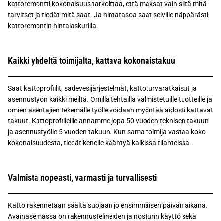
kattoremontti kokonaisuus tarkoittaa, että maksat vain siitä mitä
tarvitset ja tiedät mitä saat. Ja hintatasoa saat selville näppärästi
kattoremontin hintalaskurilla.
Kaikki yhdeltä toimijalta, kattava kokonaistakuu
Saat kattoprofiilit, sadevesijärjestelmät, kattoturvaratkaisut ja
asennustyön kaikki meiltä. Omilla tehtailla valmistetuille tuotteille ja
omien asentajien tekemälle työlle voidaan myöntää aidosti kattavat
takuut. Kattoprofiileille annamme jopa 50 vuoden teknisen takuun
ja asennustyölle 5 vuoden takuun. Kun sama toimija vastaa koko
kokonaisuudesta, tiedät kenelle kääntyä kaikissa tilanteissa..
Valmista nopeasti, varmasti ja turvallisesti
Katto rakennetaan säältä suojaan jo ensimmäisen päivän aikana.
Avainasemassa on rakennustelineiden ja nosturin käyttö sekä