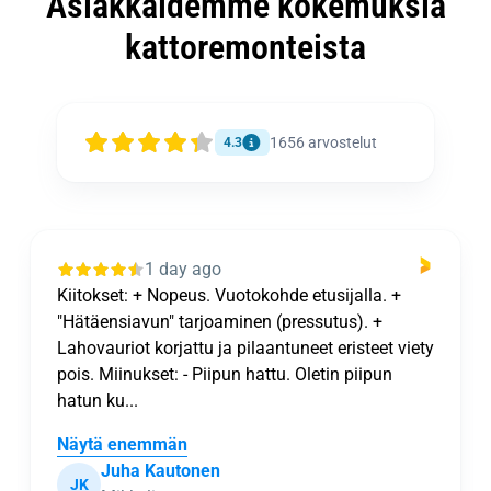
Asiakkaidemme kokemuksia
kattoremonteista
1656
arvostelut
4.3
1 day ago
Kiitokset: + Nopeus. Vuotokohde etusijalla. +
"Hätäensiavun" tarjoaminen (pressutus). +
Lahovauriot korjattu ja pilaantuneet eristeet viety
pois. Miinukset: - Piipun hattu. Oletin piipun
hatun ku...
Näytä enemmän
Juha Kautonen
JK