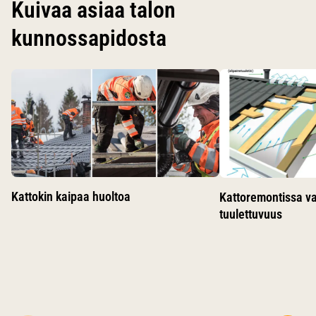
Kuivaa asiaa talon
kunnossapidosta
Käytä nuolinäppäimiä siirtyäksesi karusellin diojen välillä.
Kattokin kaipaa huoltoa
Kattoremontissa v
tuulettuvuus