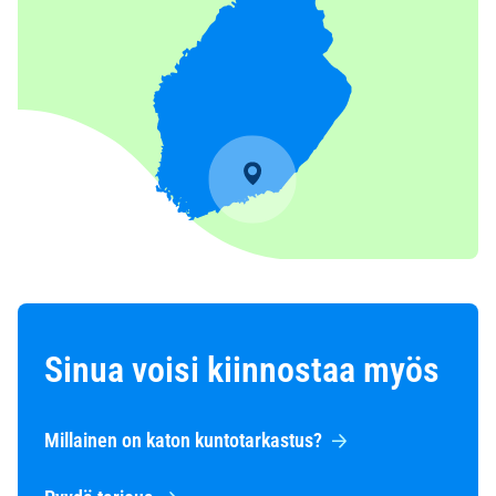
Sinua voisi kiinnostaa myös
Millainen on katon kuntotarkastus?