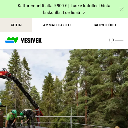
Siirry
Kattoremontti alk. 9 900 € | Laske katollesi hinta
sisältöön
laskurilla. Lue lisää
KOTIIN
AMMATTILAISILLE
TALOYHTIÖILLE