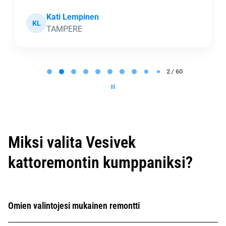
Kati Lempinen
KL
TAMPERE
P
a
2 / 60
g
e
2
o
f
6
0
Miksi valita Vesivek
kattoremontin kumppaniksi?
Omien valintojesi mukainen remontti