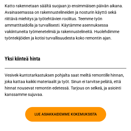
Katto rakennetaan säältä suojaan jo ensimmäisen päivän aikana.
Avainasemassa on rakennustelineiden ja nosturin käyttö sekä
riittävä miehitys ja työtehtävien roolitus. Teemme työn
ammattitaidolla ja turvallisesti. Käytämme asennuksessa
vakiintuneita työmenetelmiä ja rakennustelineitä. Huolehdimme
työntekijöiden ja kotisi turvallisuudesta koko remontin ajan.
Yksi kiinteä hinta
Vesivek-kuntotarkastuksen pohjalta saat meiltä remontille hinnan,
joka kattaa kaikki materiaalit ja työt. Sinun ei tarvitse pelätä, että
hinnat nousevat remontin edetessä. Tarjous on selkeä, ja asiointi
kanssamme sujuvaa.
LUE ASIAKKAIDEMME KOKEMUKSISTA