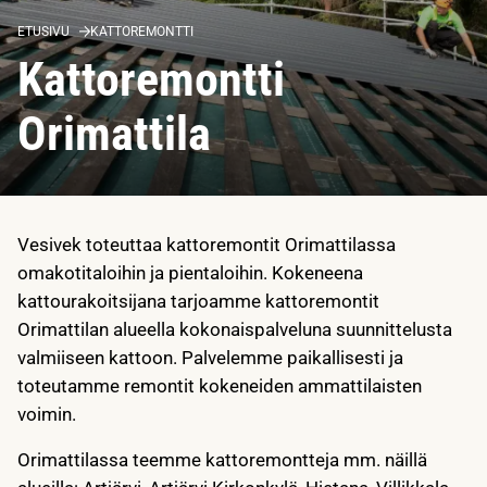
ETUSIVU
KATTOREMONTTI
Kattoremontti
Orimattila
Vesivek toteuttaa kattoremontit Orimattilassa
omakotitaloihin ja pientaloihin. Kokeneena
kattourakoitsijana tarjoamme kattoremontit
Orimattilan alueella kokonaispalveluna suunnittelusta
valmiiseen kattoon. Palvelemme paikallisesti ja
toteutamme remontit kokeneiden ammattilaisten
voimin.
Orimattilassa teemme kattoremontteja mm. näillä