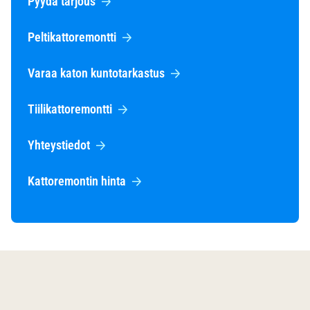
Pyydä tarjous
Peltikattoremontti
Varaa katon kuntotarkastus
Tiilikattoremontti
Yhteystiedot
Kattoremontin hinta