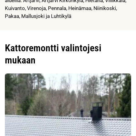
alueilla: Artjärvi, Artjärvi Kirkonkylä, Hietana, Villikkala,
Kuivanto, Virenoja, Pennala, Heinämaa, Niinikoski,
Pakaa, Mallusjoki ja Luhtikylä
Kattoremontti valintojesi
mukaan