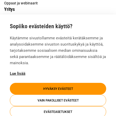
Oppaat ja webinaarit
Yritys
Tietoa meistä
Sopiiko evästeiden käyttö?
Asiakkaiden kokemuksia
Meille töihin
Käytämme sivustollamme evästeitä kerätäksemme ja
Yhteystiedot
analysoidaksemme sivuston suorituskykyä ja käyttöä,
Mediapankki
tarjotaksemme sosiaalisen median ominaisuuksia
sekä parantaaksemme ja räätälöidäksemme sisältöä ja
mainoksia.
Lue lisää
HYVÄKSY EVÄSTEET
VAIN PAKOLLISET EVÄSTEET
EVÄSTEASETUKSET
Tietosuojaseloste
Evästeasetukset
Whistleblowing
Investors