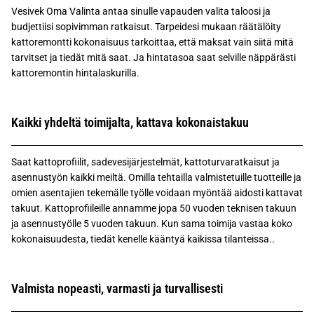
Vesivek Oma Valinta antaa sinulle vapauden valita taloosi ja
budjettiisi sopivimman ratkaisut. Tarpeidesi mukaan räätälöity
kattoremontti kokonaisuus tarkoittaa, että maksat vain siitä mitä
tarvitset ja tiedät mitä saat. Ja hintatasoa saat selville näppärästi
kattoremontin hintalaskurilla.
Kaikki yhdeltä toimijalta, kattava kokonaistakuu
Saat kattoprofiilit, sadevesijärjestelmät, kattoturvaratkaisut ja
asennustyön kaikki meiltä. Omilla tehtailla valmistetuille tuotteille ja
omien asentajien tekemälle työlle voidaan myöntää aidosti kattavat
takuut. Kattoprofiileille annamme jopa 50 vuoden teknisen takuun
ja asennustyölle 5 vuoden takuun. Kun sama toimija vastaa koko
kokonaisuudesta, tiedät kenelle kääntyä kaikissa tilanteissa..
Valmista nopeasti, varmasti ja turvallisesti