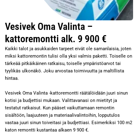
Vesivek Oma Valinta –
kattoremontti alk. 9 900 €
Kaikki talot ja asukkaiden tarpeet eivät ole samanlaisia, joten
miksi kattoremontin tulisi olla yksi valmis paketti. Toiselle on
tärkeää pitkäikäinen ratkaisu, toiselle ympäristöarvot tai
tyylikäs ulkonäkö. Joku arvostaa toimivuutta ja maltillista
hintaa.
Vesivek Oma Valinta -kattoremontti räätälöidään juuri sinun
kotisi ja budjettisi mukaan. Valittavanasi on mietityt ja
testatut ratkaisut. Kun pääset vaikuttamaan remontin
sisältöön, laajuuteen ja materiaalivalintoihin, lopputulos
vastaa juuri sinun toiveitasi ja budjettiasi. Esimerkiksi 100 m2
katon remontti kustantaa alkaen 9 900 €.