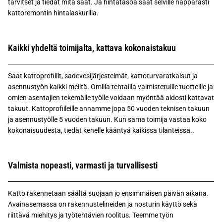
tarvitset ja tiedät mitä saat. Ja hintatasoa saat selville näppärästi
kattoremontin hintalaskurilla.
Kaikki yhdeltä toimijalta, kattava kokonaistakuu
Saat kattoprofiilit, sadevesijärjestelmät, kattoturvaratkaisut ja
asennustyön kaikki meiltä. Omilla tehtailla valmistetuille tuotteille ja
omien asentajien tekemälle työlle voidaan myöntää aidosti kattavat
takuut. Kattoprofiileille annamme jopa 50 vuoden teknisen takuun
ja asennustyölle 5 vuoden takuun. Kun sama toimija vastaa koko
kokonaisuudesta, tiedät kenelle kääntyä kaikissa tilanteissa..
Valmista nopeasti, varmasti ja turvallisesti
Katto rakennetaan säältä suojaan jo ensimmäisen päivän aikana.
Avainasemassa on rakennustelineiden ja nosturin käyttö sekä
riittävä miehitys ja työtehtävien roolitus. Teemme työn