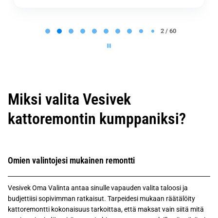
P
a
2 / 60
g
e
2
o
f
6
0
Miksi valita Vesivek
kattoremontin kumppaniksi?
Omien valintojesi mukainen remontti
Vesivek Oma Valinta antaa sinulle vapauden valita taloosi ja
budjettiisi sopivimman ratkaisut. Tarpeidesi mukaan räätälöity
kattoremontti kokonaisuus tarkoittaa, että maksat vain siitä mitä