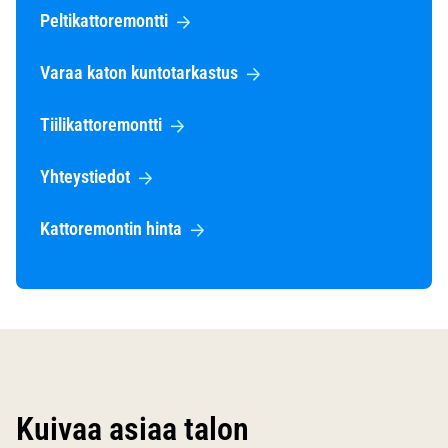
Peltikattoremontti
Varaa katon kuntotarkastus
Tiilikattoremontti
Yhteystiedot
Kattoremontin hinta
Kuivaa asiaa talon