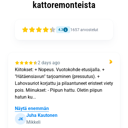
kattoremonteista
1657
arvostelut
4.3
2 days ago
Kiitokset: + Nopeus. Vuotokohde etusijalla. +
"Hätäensiavun" tarjoaminen (pressutus). +
Lahovauriot korjattu ja pilaantuneet eristeet viety
pois. Miinukset: - Piipun hattu. Oletin piipun
hatun ku...
Näytä enemmän
Juha Kautonen
JK
Mikkeli