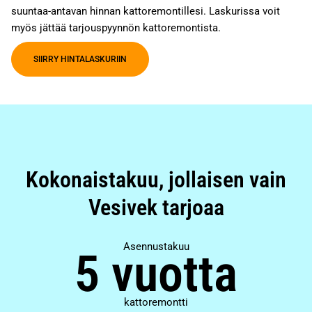
suuntaa-antavan hinnan kattoremontillesi. Laskurissa voit
myös jättää tarjouspyynnön kattoremontista.
SIIRRY HINTALASKURIIN
Kokonaistakuu, jollaisen vain
Vesivek tarjoaa
Asennustakuu
5 vuotta
kattoremontti