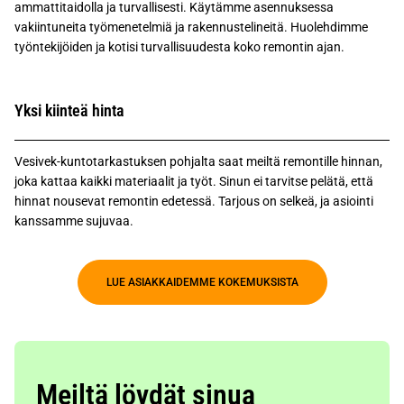
ammattitaidolla ja turvallisesti. Käytämme asennuksessa
vakiintuneita työmenetelmiä ja rakennustelineitä. Huolehdimme
työntekijöiden ja kotisi turvallisuudesta koko remontin ajan.
Yksi kiinteä hinta
Vesivek-kuntotarkastuksen pohjalta saat meiltä remontille hinnan,
joka kattaa kaikki materiaalit ja työt. Sinun ei tarvitse pelätä, että
hinnat nousevat remontin edetessä. Tarjous on selkeä, ja asiointi
kanssamme sujuvaa.
LUE ASIAKKAIDEMME KOKEMUKSISTA
Meiltä löydät sinua