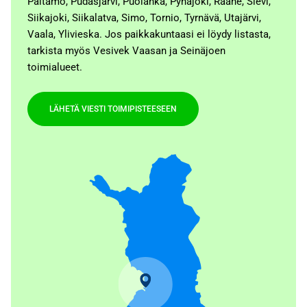
Paltamo, Pudasjärvi, Puolanka, Pyhäjoki, Raahe, Sievi,
Siikajoki, Siikalatva, Simo, Tornio, Tyrnävä, Utajärvi,
Vaala, Ylivieska. Jos paikkakuntaasi ei löydy listasta,
tarkista myös Vesivek Vaasan ja Seinäjoen
toimialueet.
LÄHETÄ VIESTI TOIMIPISTEESEEN