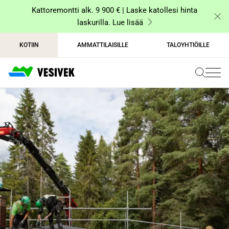
Siirry
Kattoremontti alk. 9 900 € | Laske katollesi hinta
sisältöön
laskurilla. Lue lisää
KOTIIN
AMMATTILAISILLE
TALOYHTIÖILLE