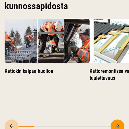
kunnossapidosta
Käytä nuolinäppäimiä siirtyäksesi karusellin diojen välillä.
Kattokin kaipaa huoltoa
Kattoremontissa v
tuulettuvuus