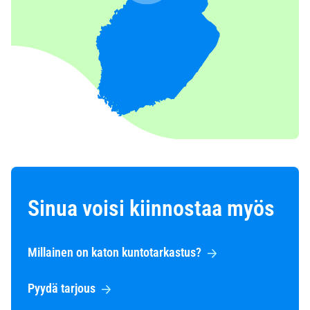
Sinua voisi kiinnostaa myös
Millainen on katon kuntotarkastus?
Pyydä tarjous