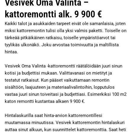
Vesivek Oma Valinta –
kattoremontti alk. 9 900 €
Kaikki talot ja asukkaiden tarpeet eivät ole samanlaisia, joten
miksi kattoremontin tulisi olla yksi valmis paketti. Toiselle on
tärkeää pitkäikäinen ratkaisu, toiselle ympäristöarvot tai
tyylikäs ulkonäkö. Joku arvostaa toimivuutta ja maltillista
hintaa.
Vesivek Oma Valinta -kattoremontti räätälöidään juuri sinun
kotisi ja budjettisi mukaan. Valittavanasi on mietityt ja
testatut ratkaisut. Kun pääset vaikuttamaan remontin
sisältöön, laajuuteen ja materiaalivalintoihin, lopputulos
vastaa juuri sinun toiveitasi ja budjettiasi. Esimerkiksi 100 m2
katon remontti kustantaa alkaen 9 900 €.
Hintalaskurilla saat hinta-arvion kattoremontillesi
muutamassa minuutissa. Vesivek kattoremontin hintalaskuri
auttaa sinut alkuun, kun suunnittelet kattoremonttia. Saat heti