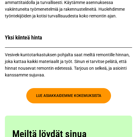
ammattitaidolla ja turvallisesti. Käytämme asennuksessa
vakiintuneita työmenetelmiä ja rakennustelineitä. Huolehdimme
työntekijöiden ja kotisi turvallisuudesta koko remontin ajan.
Yksi kiinteä hinta
Vesivek-kuntotarkastuksen pohjalta saat meiltä remontille hinnan,
joka kattaa kaikki materiaalit ja työt. Sinun ei tarvitse pelätä, että
hinnat nousevat remontin edetessä. Tarjous on selkeä, ja asiointi
kanssamme sujuvaa.
LUE ASIAKKAIDEMME KOKEMUKSISTA
Meiltä löydät sinua