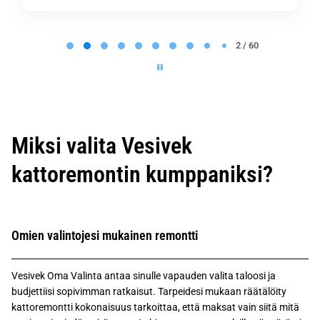
P
a
2 / 60
g
e
2
o
f
6
0
Miksi valita Vesivek
kattoremontin kumppaniksi?
Omien valintojesi mukainen remontti
Vesivek Oma Valinta antaa sinulle vapauden valita taloosi ja
budjettiisi sopivimman ratkaisut. Tarpeidesi mukaan räätälöity
kattoremontti kokonaisuus tarkoittaa, että maksat vain siitä mitä