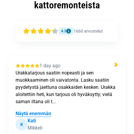
kattoremonteista
1660
arvostelut
4.3
1 day ago
Urakkatarjous saatiin nopeasti ja sen
muokkaaminen oli vaivatonta. Lasku saatiin
pyydetystä jaettuna osakkaiden kesken. Urakka
aloitettiin heti, kun tarjous oli hyväksytty; vielä
saman iltana oli t...
Näytä enemmän
Kati
K
Mikkeli