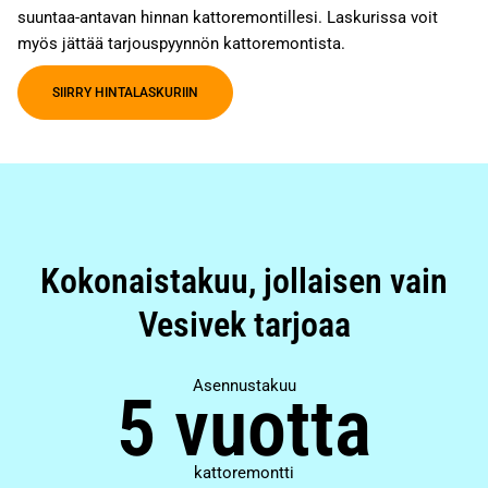
suuntaa-antavan hinnan kattoremontillesi. Laskurissa voit
myös jättää tarjouspyynnön kattoremontista.
SIIRRY HINTALASKURIIN
Kokonaistakuu, jollaisen vain
Vesivek tarjoaa
Asennustakuu
5 vuotta
kattoremontti