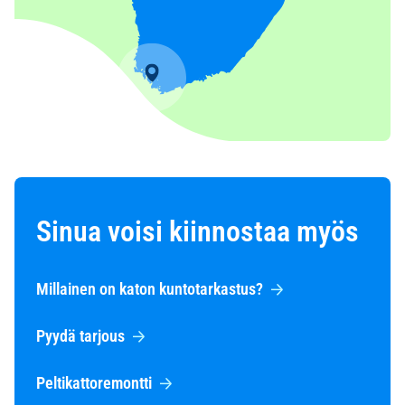
Sinua voisi kiinnostaa myös
Millainen on katon kuntotarkastus?
Pyydä tarjous
Peltikattoremontti