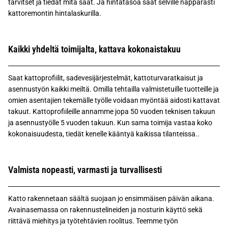
tarvitset ja tiedät mitä saat. Ja hintatasoa saat selville näppärästi
kattoremontin hintalaskurilla.
Kaikki yhdeltä toimijalta, kattava kokonaistakuu
Saat kattoprofiilit, sadevesijärjestelmät, kattoturvaratkaisut ja
asennustyön kaikki meiltä. Omilla tehtailla valmistetuille tuotteille ja
omien asentajien tekemälle työlle voidaan myöntää aidosti kattavat
takuut. Kattoprofiileille annamme jopa 50 vuoden teknisen takuun
ja asennustyölle 5 vuoden takuun. Kun sama toimija vastaa koko
kokonaisuudesta, tiedät kenelle kääntyä kaikissa tilanteissa..
Valmista nopeasti, varmasti ja turvallisesti
Katto rakennetaan säältä suojaan jo ensimmäisen päivän aikana.
Avainasemassa on rakennustelineiden ja nosturin käyttö sekä
riittävä miehitys ja työtehtävien roolitus. Teemme työn