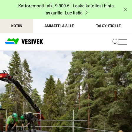
Siirry
Kattoremontti alk. 9 900 € | Laske katollesi hinta
sisältöön
laskurilla. Lue lisää
KOTIIN
AMMATTILAISILLE
TALOYHTIÖILLE