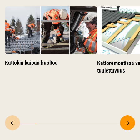
Käytä nuolinäppäimiä siirtyäksesi karusellin diojen välillä.
Kattokin kaipaa huoltoa
Kattoremontissa v
tuulettuvuus