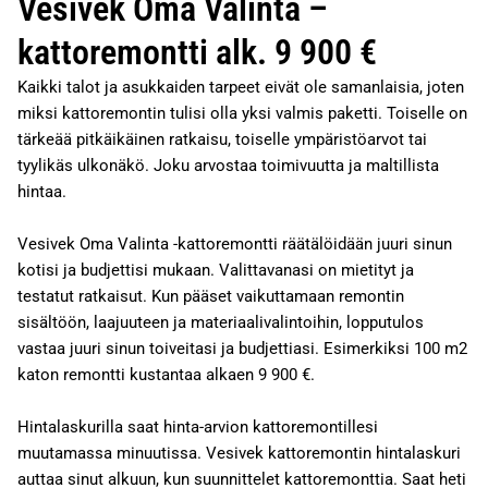
Vesivek Oma Valinta –
kattoremontti alk. 9 900 €
Kaikki talot ja asukkaiden tarpeet eivät ole samanlaisia, joten
miksi kattoremontin tulisi olla yksi valmis paketti. Toiselle on
tärkeää pitkäikäinen ratkaisu, toiselle ympäristöarvot tai
tyylikäs ulkonäkö. Joku arvostaa toimivuutta ja maltillista
hintaa.
Vesivek Oma Valinta -kattoremontti räätälöidään juuri sinun
kotisi ja budjettisi mukaan. Valittavanasi on mietityt ja
testatut ratkaisut. Kun pääset vaikuttamaan remontin
sisältöön, laajuuteen ja materiaalivalintoihin, lopputulos
vastaa juuri sinun toiveitasi ja budjettiasi. Esimerkiksi 100 m2
katon remontti kustantaa alkaen 9 900 €.
Hintalaskurilla saat hinta-arvion kattoremontillesi
muutamassa minuutissa. Vesivek kattoremontin hintalaskuri
auttaa sinut alkuun, kun suunnittelet kattoremonttia. Saat heti