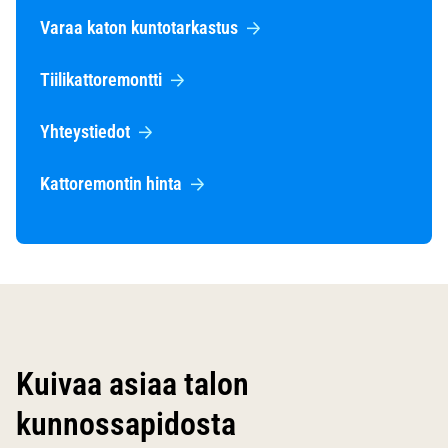
Varaa katon kuntotarkastus
Tiilikattoremontti
Yhteystiedot
Kattoremontin hinta
Kuivaa asiaa talon
kunnossapidosta