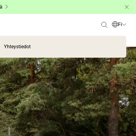
ää
Fi
Yhteystiedot