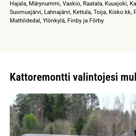
Hajala, Märynummi, Vaskio, Raatala, Kuusjoki, Kanun
Suomusjärvi, Lahnajärvi, Kettula, Toija, Kisko kk, P
Mathildedal, Ylönkylä, Finby ja Förby
Kattoremontti valintojesi m