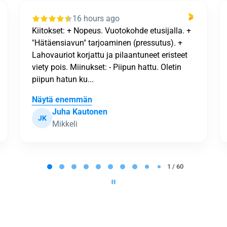
19 hours ago
Kaikki sujui loistavastija tulos oli kiitettävä
Lea Nurmijoki
LN
Tammela
2 / 60