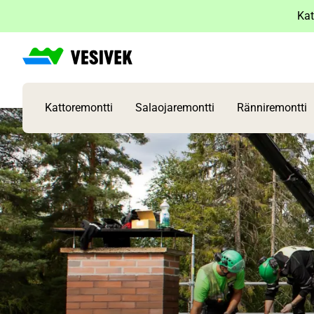
Siirry
Kat
sisältöön
Kattoremontti
Salaojaremontti
Ränniremontti