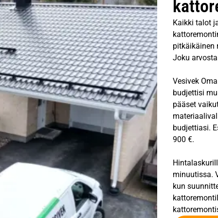
kattor
Kaikki talot 
kattoremontin
pitkäikäinen 
Joku arvostaa
Vesivek Oma V
budjettisi mu
pääset vaiku
materiaalival
budjettiasi. 
900 €.
Hintalaskuril
minuutissa. V
kun suunnitt
kattoremontil
kattoremonti