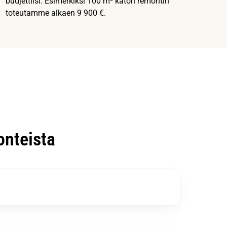
budjettiisi. Esimerkiksi 100 m² katon remontin
toteutamme alkaen 9 900 €.
nteista