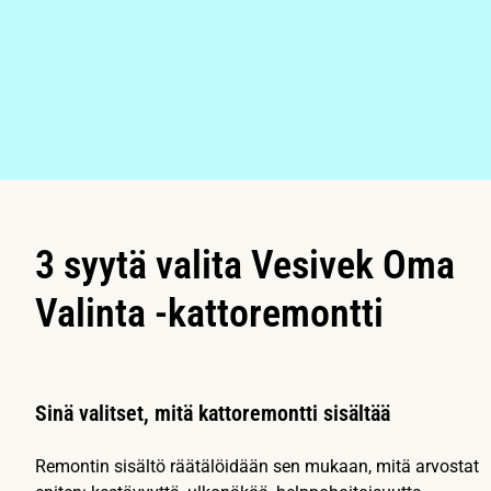
3 syytä valita Vesivek Oma
Valinta -kattoremontti
Sinä valitset, mitä kattoremontti sisältää
Remontin sisältö räätälöidään sen mukaan, mitä arvostat