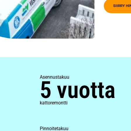
SIIRRY H
Asennustakuu
5 vuotta
kattoremontti
Pinnoitetakuu