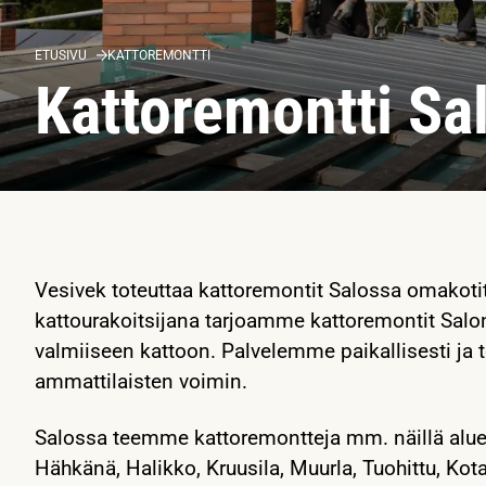
ETUSIVU
KATTOREMONTTI
Kattoremontti Sa
Vesivek toteuttaa kattoremontit Salossa omakotit
kattourakoitsijana tarjoamme kattoremontit Salo
valmiiseen kattoon. Palvelemme paikallisesti j
ammattilaisten voimin.
Salossa teemme kattoremontteja mm. näillä alueill
Hähkänä, Halikko, Kruusila, Muurla, Tuohittu, Kota