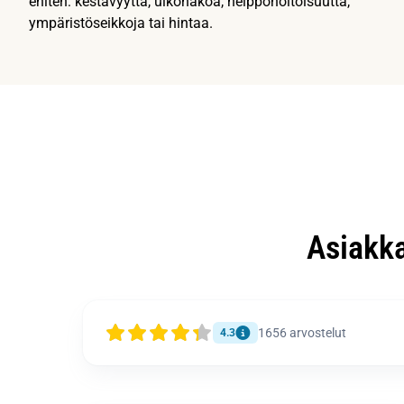
eniten: kestävyyttä, ulkonäköä, helppohoitoisuutta,
ympäristöseikkoja tai hintaa.
Asiakk
1656
arvostelut
4.3