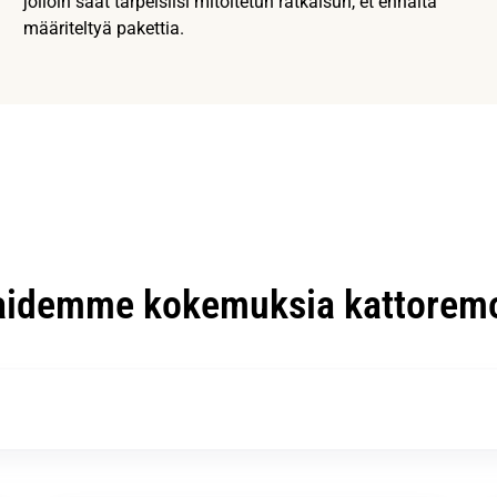
jolloin saat tarpeisiisi mitoitetun ratkaisun, et ennalta
määriteltyä pakettia.
aidemme kokemuksia kattoremo