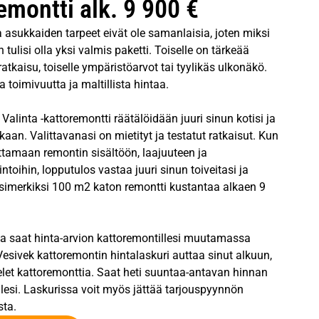
emontti alk. 9 900 €
ja asukkaiden tarpeet eivät ole samanlaisia, joten miksi
 tulisi olla yksi valmis paketti. Toiselle on tärkeää
ratkaisu, toiselle ympäristöarvot tai tyylikäs ulkonäkö.
 toimivuutta ja maltillista hintaa.
alinta -kattoremontti räätälöidään juuri sinun kotisi ja
kaan. Valittavanasi on mietityt ja testatut ratkaisut. Kun
ttamaan remontin sisältöön, laajuuteen ja
intoihin, lopputulos vastaa juuri sinun toiveitasi ja
Esimerkiksi 100 m2 katon remontti kustantaa alkaen 9
la saat hinta-arvion kattoremontillesi muutamassa
esivek kattoremontin hintalaskuri auttaa sinut alkuun,
elet kattoremonttia. Saat heti suuntaa-antavan hinnan
lesi. Laskurissa voit myös jättää tarjouspyynnön
sta.