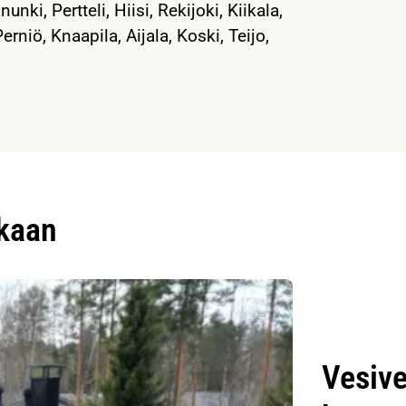
ki, Pertteli, Hiisi, Rekijoki, Kiikala,
erniö, Knaapila, Aijala, Koski, Teijo,
ukaan
Vesive