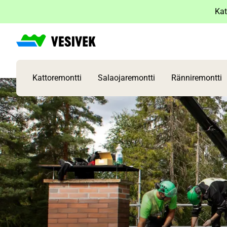
Siirry
Kat
sisältöön
Kattoremontti
Salaojaremontti
Ränniremontti