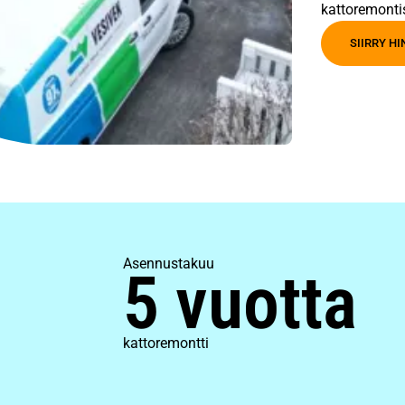
kattoremonti
SIIRRY H
Asennustakuu
5 vuotta
kattoremontti