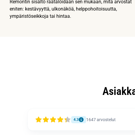
Remontin sisältö räätälöidään sen mukaan, mitä arvostat
eniten: kestävyyttä, ulkonäköä, helppohoitoisuutta,
ympäristöseikkoja tai hintaa.
Asiakk
1647
arvostelut
4.3