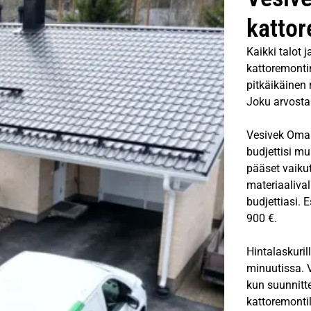
kattor
Kaikki talot 
kattoremontin
pitkäikäinen 
Joku arvostaa
Vesivek Oma V
budjettisi mu
pääset vaiku
materiaalival
budjettiasi. 
900 €.
Hintalaskuril
minuutissa. V
kun suunnitt
kattoremontil