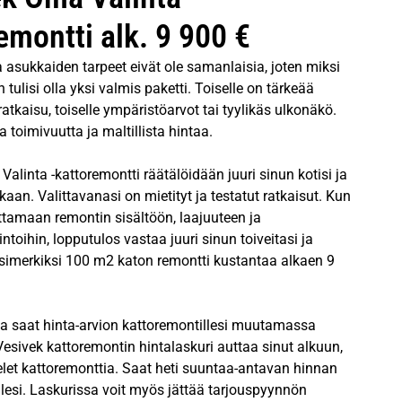
emontti alk. 9 900 €
ja asukkaiden tarpeet eivät ole samanlaisia, joten miksi
 tulisi olla yksi valmis paketti. Toiselle on tärkeää
ratkaisu, toiselle ympäristöarvot tai tyylikäs ulkonäkö.
 toimivuutta ja maltillista hintaa.
alinta -kattoremontti räätälöidään juuri sinun kotisi ja
kaan. Valittavanasi on mietityt ja testatut ratkaisut. Kun
ttamaan remontin sisältöön, laajuuteen ja
intoihin, lopputulos vastaa juuri sinun toiveitasi ja
Esimerkiksi 100 m2 katon remontti kustantaa alkaen 9
la saat hinta-arvion kattoremontillesi muutamassa
esivek kattoremontin hintalaskuri auttaa sinut alkuun,
elet kattoremonttia. Saat heti suuntaa-antavan hinnan
lesi. Laskurissa voit myös jättää tarjouspyynnön