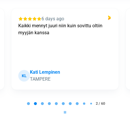
6 days ago
Kokonaisuus kiitettävä. Prosessi eteni
sovitussa aikataulussa, työtahti rivakka ja
työn jälki hyvä. Pienenä miinuksena
tarjouksen tekoon liittynyt epätarkkuus arvion
pohjana olleissa tiedoissa, mik...
Näytä enemmän
Hannu Pöysä
HP
Joensuu
2 / 60