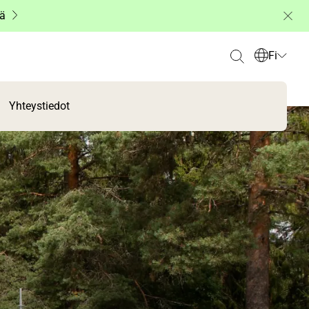
ää
Fi
Yhteystiedot