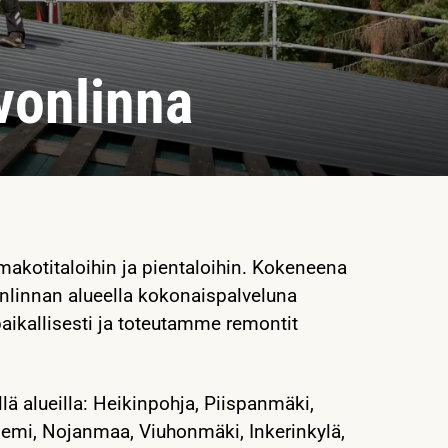
vonlinna
makotitaloihin ja pientaloihin. Kokeneena
nlinnan alueella kokonaispalveluna
aikallisesti ja toteutamme remontit
 alueilla: Heikinpohja, Piispanmäki,
niemi, Nojanmaa, Viuhonmäki, Inkerinkylä,