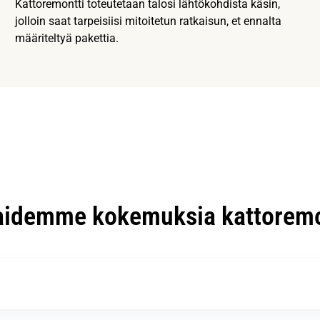
Kattoremontti toteutetaan talosi lähtökohdista käsin,
jolloin saat tarpeisiisi mitoitetun ratkaisun, et ennalta
määriteltyä pakettia.
aidemme kokemuksia kattoremo