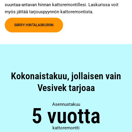
suuntaa-antavan hinnan kattoremontillesi. Laskurissa voit
myös jättää tarjouspyynnön kattoremontista.
SIIRRY HINTALASKURIIN
Kokonaistakuu, jollaisen vain
Vesivek tarjoaa
Asennustakuu
5 vuotta
kattoremontti