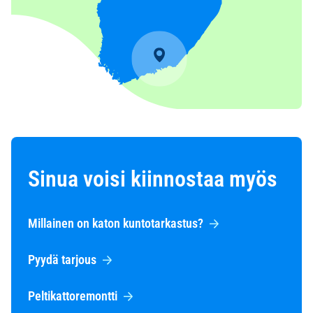
Sinua voisi kiinnostaa myös
Millainen on katon kuntotarkastus?
Pyydä tarjous
Peltikattoremontti