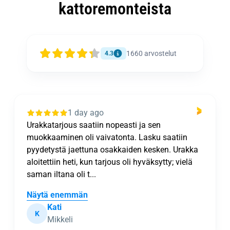
kattoremonteista
1660
arvostelut
4.3
1 day ago
Urakkatarjous saatiin nopeasti ja sen
muokkaaminen oli vaivatonta. Lasku saatiin
pyydetystä jaettuna osakkaiden kesken. Urakka
aloitettiin heti, kun tarjous oli hyväksytty; vielä
saman iltana oli t...
Näytä enemmän
Kati
K
Mikkeli