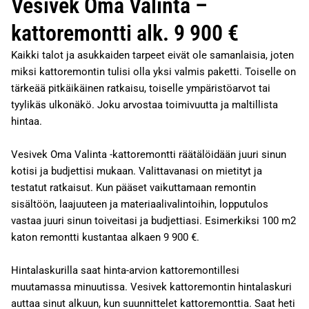
Vesivek Oma Valinta –
kattoremontti alk. 9 900 €
Kaikki talot ja asukkaiden tarpeet eivät ole samanlaisia, joten
miksi kattoremontin tulisi olla yksi valmis paketti. Toiselle on
tärkeää pitkäikäinen ratkaisu, toiselle ympäristöarvot tai
tyylikäs ulkonäkö. Joku arvostaa toimivuutta ja maltillista
hintaa.
Vesivek Oma Valinta -kattoremontti räätälöidään juuri sinun
kotisi ja budjettisi mukaan. Valittavanasi on mietityt ja
testatut ratkaisut. Kun pääset vaikuttamaan remontin
sisältöön, laajuuteen ja materiaalivalintoihin, lopputulos
vastaa juuri sinun toiveitasi ja budjettiasi. Esimerkiksi 100 m2
katon remontti kustantaa alkaen 9 900 €.
Hintalaskurilla saat hinta-arvion kattoremontillesi
muutamassa minuutissa. Vesivek kattoremontin hintalaskuri
auttaa sinut alkuun, kun suunnittelet kattoremonttia. Saat heti