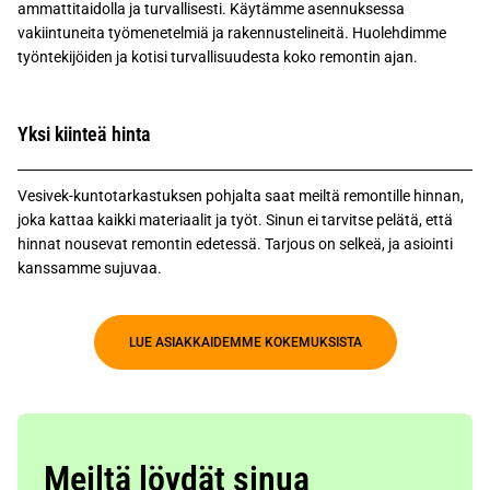
ammattitaidolla ja turvallisesti. Käytämme asennuksessa
vakiintuneita työmenetelmiä ja rakennustelineitä. Huolehdimme
työntekijöiden ja kotisi turvallisuudesta koko remontin ajan.
Yksi kiinteä hinta
Vesivek-kuntotarkastuksen pohjalta saat meiltä remontille hinnan,
joka kattaa kaikki materiaalit ja työt. Sinun ei tarvitse pelätä, että
hinnat nousevat remontin edetessä. Tarjous on selkeä, ja asiointi
kanssamme sujuvaa.
LUE ASIAKKAIDEMME KOKEMUKSISTA
Meiltä löydät sinua