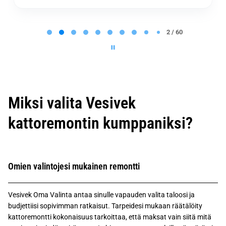
P
a
2 / 60
g
e
2
o
f
6
0
Miksi valita Vesivek
kattoremontin kumppaniksi?
Omien valintojesi mukainen remontti
Vesivek Oma Valinta antaa sinulle vapauden valita taloosi ja
budjettiisi sopivimman ratkaisut. Tarpeidesi mukaan räätälöity
kattoremontti kokonaisuus tarkoittaa, että maksat vain siitä mitä