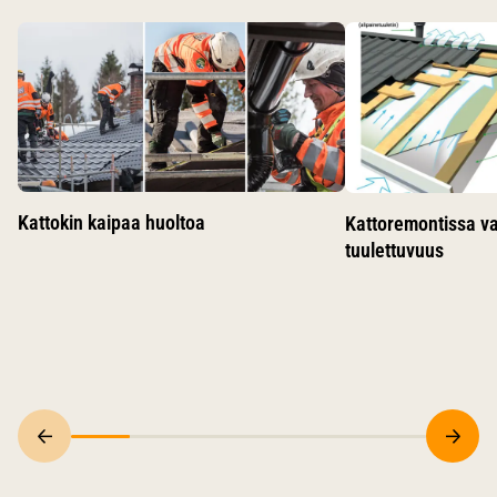
Käytä nuolinäppäimiä siirtyäksesi karusellin diojen välillä.
Kattokin kaipaa huoltoa
Kattoremontissa v
tuulettuvuus