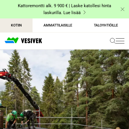
Siirry
Kattoremontti alk. 9 900 € | Laske katollesi hinta
sisältöön
laskurilla. Lue lisää
KOTIIN
AMMATTILAISILLE
TALOYHTIÖILLE