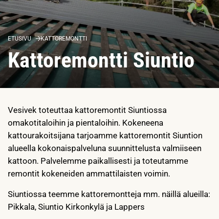
ETUSIVU
KATTOREMONTTI
Kattoremontti Siuntio
Vesivek toteuttaa kattoremontit Siuntiossa
omakotitaloihin ja pientaloihin. Kokeneena
kattourakoitsijana tarjoamme kattoremontit Siuntion
alueella kokonaispalveluna suunnittelusta valmiiseen
kattoon. Palvelemme paikallisesti ja toteutamme
remontit kokeneiden ammattilaisten voimin.
Siuntiossa teemme kattoremontteja mm. näillä alueilla:
Pikkala, Siuntio Kirkonkylä ja Lappers