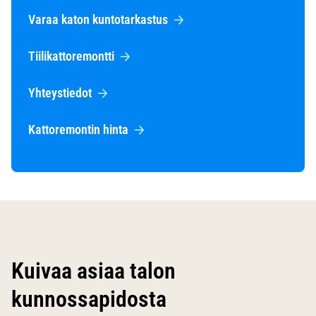
Varaa katon kuntotarkastus
Tiilikattoremontti
Yhteystiedot
Kattoremontin hinta
Kuivaa asiaa talon
kunnossapidosta