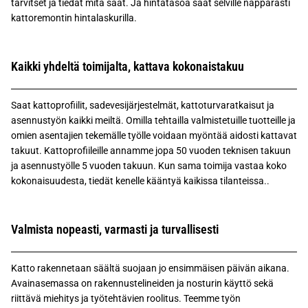
tarvitset ja tiedät mitä saat. Ja hintatasoa saat selville näppärästi
kattoremontin hintalaskurilla.
Kaikki yhdeltä toimijalta, kattava kokonaistakuu
Saat kattoprofiilit, sadevesijärjestelmät, kattoturvaratkaisut ja
asennustyön kaikki meiltä. Omilla tehtailla valmistetuille tuotteille ja
omien asentajien tekemälle työlle voidaan myöntää aidosti kattavat
takuut. Kattoprofiileille annamme jopa 50 vuoden teknisen takuun
ja asennustyölle 5 vuoden takuun. Kun sama toimija vastaa koko
kokonaisuudesta, tiedät kenelle kääntyä kaikissa tilanteissa..
Valmista nopeasti, varmasti ja turvallisesti
Katto rakennetaan säältä suojaan jo ensimmäisen päivän aikana.
Avainasemassa on rakennustelineiden ja nosturin käyttö sekä
riittävä miehitys ja työtehtävien roolitus. Teemme työn