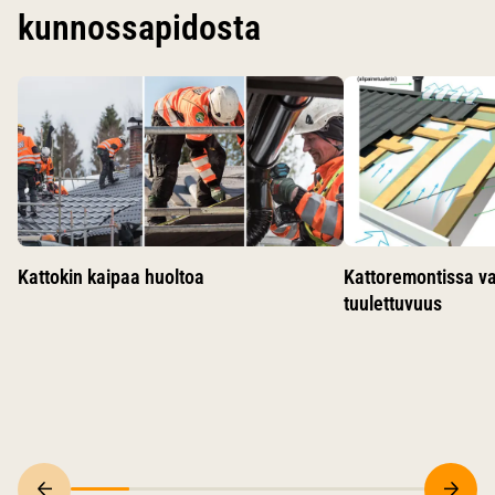
kunnossapidosta
Käytä nuolinäppäimiä siirtyäksesi karusellin diojen välillä.
Kattokin kaipaa huoltoa
Kattoremontissa v
tuulettuvuus