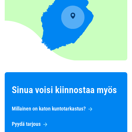
Sinua voisi kiinnostaa myös
Millainen on katon kuntotarkastus?
Pyydä tarjous