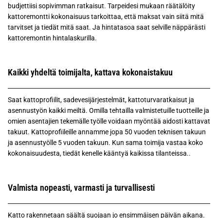
budjettiisi sopivimman ratkaisut. Tarpeidesi mukaan räätälöity
kattoremontti kokonaisuus tarkoittaa, että maksat vain siitä mitä
tarvitset ja tiedät mitä saat. Ja hintatasoa saat selville näppärästi
kattoremontin hintalaskurilla.
Kaikki yhdeltä toimijalta, kattava kokonaistakuu
Saat kattoprofiilit, sadevesijärjestelmät, kattoturvaratkaisut ja
asennustyön kaikki meiltä. Omilla tehtailla valmistetuille tuotteille ja
omien asentajien tekemälle työlle voidaan myöntää aidosti kattavat
takuut. Kattoprofiileille annamme jopa 50 vuoden teknisen takuun
ja asennustyölle 5 vuoden takuun. Kun sama toimija vastaa koko
kokonaisuudesta, tiedät kenelle kääntyä kaikissa tilanteissa..
Valmista nopeasti, varmasti ja turvallisesti
Katto rakennetaan säältä suojaan jo ensimmäisen päivän aikana.