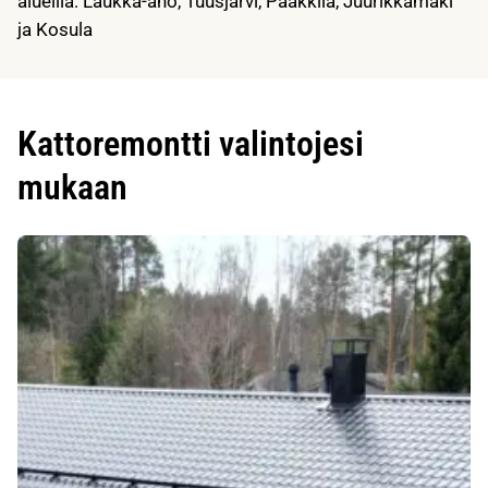
alueilla: Laukka-aho, Tuusjärvi, Paakkila, Juurikkamäki
ja Kosula
Kattoremontti valintojesi
mukaan