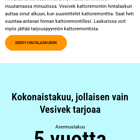
muutamassa minuutissa. Vesivek kattoremontin hintalaskuri
auttaa sinut alkuun, kun suunnittelet kattoremonttia. Saat heti
suuntaa-antavan hinnan kattoremontillesi. Laskurissa voit
myös jättää tarjouspyynnön kattoremontista.
SIIRRY HINTALASKURIIN
Kokonaistakuu, jollaisen vain
Vesivek tarjoaa
Asennustakuu
5 vuotta