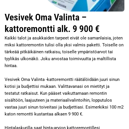
Vesivek Oma Valinta –
kattoremontti alk. 9 900 €
Kaikki talot ja asukkaiden tarpeet eivät ole samanlaisia, joten
miksi kattoremontin tulisi olla yksi valmis paketti. Toiselle on
tärkeää pitkäikäinen ratkaisu, toiselle ympäristöarvot tai
tyylikäs ulkonäkö. Joku arvostaa toimivuutta ja maltillista
hintaa.
Vesivek Oma Valinta -kattoremontti räätälöidään juuri sinun
kotisi ja budjettisi mukaan. Valittavanasi on mietityt ja
testatut ratkaisut. Kun pääset vaikuttamaan remontin
sisältöön, laajuuteen ja materiaalivalintoihin, lopputulos
vastaa juuri sinun toiveitasi ja budjettiasi. Esimerkiksi 100 m2
katon remontti kustantaa alkaen 9 900 €.
Hintalaskurilla saat hinta-arvion kattoremontillesi