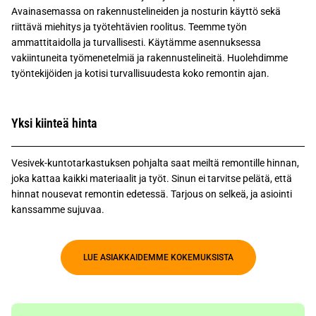
Avainasemassa on rakennustelineiden ja nosturin käyttö sekä
riittävä miehitys ja työtehtävien roolitus. Teemme työn
ammattitaidolla ja turvallisesti. Käytämme asennuksessa
vakiintuneita työmenetelmiä ja rakennustelineitä. Huolehdimme
työntekijöiden ja kotisi turvallisuudesta koko remontin ajan.
Yksi kiinteä hinta
Vesivek-kuntotarkastuksen pohjalta saat meiltä remontille hinnan,
joka kattaa kaikki materiaalit ja työt. Sinun ei tarvitse pelätä, että
hinnat nousevat remontin edetessä. Tarjous on selkeä, ja asiointi
kanssamme sujuvaa.
LUE ASIAKKAIDEMME KOKEMUKSISTA