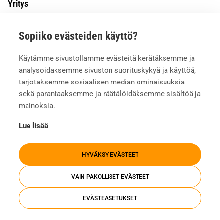
Yritys
Tietoa meistä
Sopiiko evästeiden käyttö?
Asiakkaiden kokemuksia
Meille töihin
Käytämme sivustollamme evästeitä kerätäksemme ja
Yhteystiedot
analysoidaksemme sivuston suorituskykyä ja käyttöä,
Mediapankki
tarjotaksemme sosiaalisen median ominaisuuksia
sekä parantaaksemme ja räätälöidäksemme sisältöä ja
mainoksia.
Lue lisää
HYVÄKSY EVÄSTEET
VAIN PAKOLLISET EVÄSTEET
EVÄSTEASETUKSET
Tietosuojaseloste
Evästeasetukset
Whistleblowing
Investors