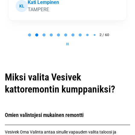
Kati Lempinen
KL
TAMPERE
P
a
2 / 60
g
e
2
o
f
6
0
Miksi valita Vesivek
kattoremontin kumppaniksi?
Omien valintojesi mukainen remontti
Vesivek Oma Valinta antaa sinulle vapauden valita taloosi ja