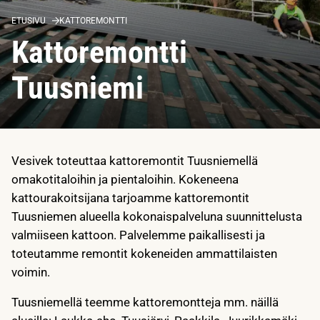
ETUSIVU
KATTOREMONTTI
Kattoremontti
Tuusniemi
Vesivek toteuttaa kattoremontit Tuusniemellä
omakotitaloihin ja pientaloihin. Kokeneena
kattourakoitsijana tarjoamme kattoremontit
Tuusniemen alueella kokonaispalveluna suunnittelusta
valmiiseen kattoon. Palvelemme paikallisesti ja
toteutamme remontit kokeneiden ammattilaisten
voimin.
Tuusniemellä teemme kattoremontteja mm. näillä