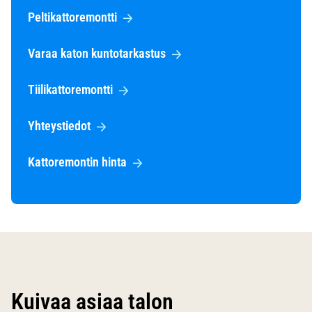
Peltikattoremontti
Varaa katon kuntotarkastus
Tiilikattoremontti
Yhteystiedot
Kattoremontin hinta
Kuivaa asiaa talon