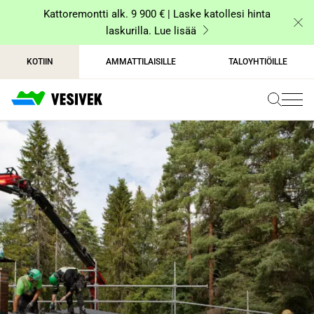
Siirry
Kattoremontti alk. 9 900 € | Laske katollesi hinta
sisältöön
laskurilla. Lue lisää
KOTIIN
AMMATTILAISILLE
TALOYHTIÖILLE