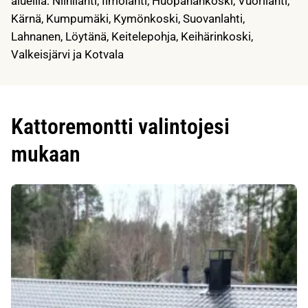
alueilla: Niinilahti, Ilmolahti, Huopanankoski, Vuorilahti,
Kärnä, Kumpumäki, Kymönkoski, Suovanlahti,
Lahnanen, Löytänä, Keitelepohja, Keihärinkoski,
Valkeisjärvi ja Kotvala
Kattoremontti valintojesi
mukaan