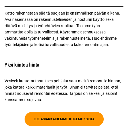
Katto rakennetaan säältä suojaan jo ensimmäisen päivän aikana.
Avainasemassa on rakennustelineiden ja nosturin käyttö sekä
riittävä miehitys ja työtehtävien roolitus. Teemme työn
ammattitaidolla ja turvallisesti. Käytämme asennuksessa
vakiintuneita työmenetelmiä ja rakennustelineitä. Huolehdimme
työntekijöiden ja kotisi turvallisuudesta koko remontin ajan.
Yksi kiinteä hinta
Vesivek-kuntotarkastuksen pohjalta saat meiltä remontille hinnan,
joka kattaa kaikki materiaalit ja työt. Sinun ei tarvitse pelätä, että
hinnat nousevat remontin edetessä. Tarjous on selkeä, ja asiointi
kanssamme sujuvaa.
LUE ASIAKKAIDEMME KOKEMUKSISTA