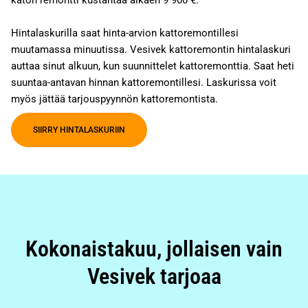
katon remontti kustantaa alkaen 9 900 €.
Hintalaskurilla saat hinta-arvion kattoremontillesi
muutamassa minuutissa. Vesivek kattoremontin hintalaskuri
auttaa sinut alkuun, kun suunnittelet kattoremonttia. Saat heti
suuntaa-antavan hinnan kattoremontillesi. Laskurissa voit
myös jättää tarjouspyynnön kattoremontista.
SIIRRY HINTALASKURIIN
Kokonaistakuu, jollaisen vain
Vesivek tarjoaa