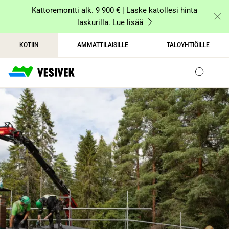
Siirry
Kattoremontti alk. 9 900 € | Laske katollesi hinta
sisältöön
laskurilla. Lue lisää
KOTIIN
AMMATTILAISILLE
TALOYHTIÖILLE