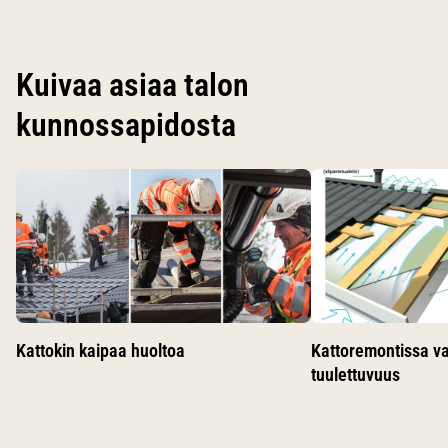
Kuivaa asiaa talon
kunnossapidosta
Käytä nuolinäppäimiä siirtyäksesi karusellin diojen välillä.
Kattokin kaipaa huoltoa
Kattoremontissa v
tuulettuvuus