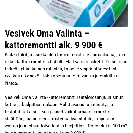
Vesivek Oma Valinta –
kattoremontti alk. 9 900 €
Kaikki talot ja asukkaiden tarpeet eivät ole samanlaisia, joten
miksi kattoremontin tulisi olla yksi valmis paketti. Toiselle on
tärkeää pitkäikäinen ratkaisu, toiselle ympäristöarvot tai
tyylikäs ulkonäkö. Joku arvostaa toimivuutta ja maltillista
hintaa.
Vesivek Oma Valinta -kattoremontti räätälöidään juuri sinun
kotisi ja budjettisi mukaan. Valittavanasi on mietityt ja
testatut ratkaisut. Kun pääset vaikuttamaan remontin
sisältöön, laajuuteen ja materiaalivalintoihin, lopputulos
vastaa juuri sinun toiveitasi ja budjettiasi. Esimerkiksi 100 m2