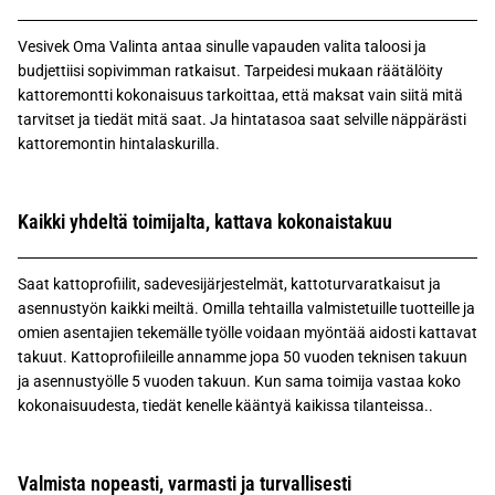
Vesivek Oma Valinta antaa sinulle vapauden valita taloosi ja
budjettiisi sopivimman ratkaisut. Tarpeidesi mukaan räätälöity
kattoremontti kokonaisuus tarkoittaa, että maksat vain siitä mitä
tarvitset ja tiedät mitä saat. Ja hintatasoa saat selville näppärästi
kattoremontin hintalaskurilla.
Kaikki yhdeltä toimijalta, kattava kokonaistakuu
Saat kattoprofiilit, sadevesijärjestelmät, kattoturvaratkaisut ja
asennustyön kaikki meiltä. Omilla tehtailla valmistetuille tuotteille ja
omien asentajien tekemälle työlle voidaan myöntää aidosti kattavat
takuut. Kattoprofiileille annamme jopa 50 vuoden teknisen takuun
ja asennustyölle 5 vuoden takuun. Kun sama toimija vastaa koko
kokonaisuudesta, tiedät kenelle kääntyä kaikissa tilanteissa..
Valmista nopeasti, varmasti ja turvallisesti