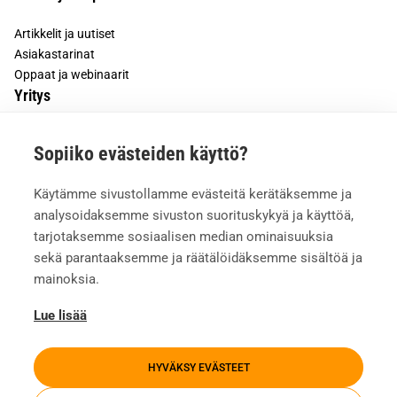
Artikkelit ja uutiset
Asiakastarinat
Oppaat ja webinaarit
Yritys
Tietoa meistä
Sopiiko evästeiden käyttö?
Asiakkaiden kokemuksia
Meille töihin
Käytämme sivustollamme evästeitä kerätäksemme ja
Yhteystiedot
analysoidaksemme sivuston suorituskykyä ja käyttöä,
Mediapankki
tarjotaksemme sosiaalisen median ominaisuuksia
sekä parantaaksemme ja räätälöidäksemme sisältöä ja
mainoksia.
Lue lisää
HYVÄKSY EVÄSTEET