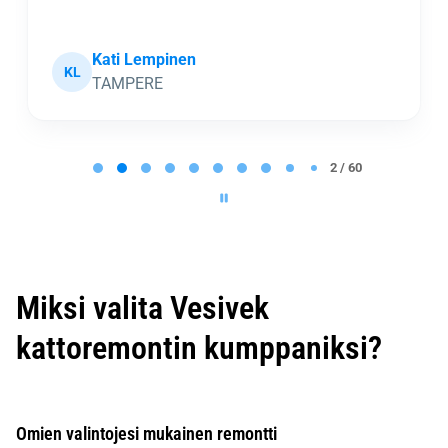
Kati Lempinen
KL
TAMPERE
P
a
2 / 60
g
e
2
o
f
6
0
Miksi valita Vesivek
kattoremontin kumppaniksi?
Omien valintojesi mukainen remontti