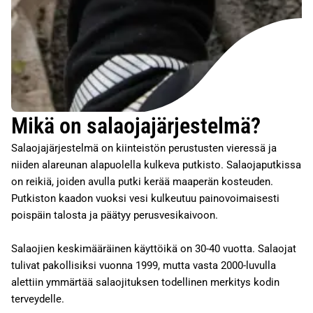
Mikä on salaojajärjestelmä?
Salaojajärjestelmä on kiinteistön perustusten vieressä ja
niiden alareunan alapuolella kulkeva putkisto. Salaojaputkissa
on reikiä, joiden avulla putki kerää maaperän kosteuden.
Putkiston kaadon vuoksi vesi kulkeutuu painovoimaisesti
poispäin talosta ja päätyy perusvesikaivoon.
Salaojien keskimääräinen käyttöikä on 30-40 vuotta. Salaojat
tulivat pakollisiksi vuonna 1999, mutta vasta 2000-luvulla
alettiin ymmärtää salaojituksen todellinen merkitys kodin
terveydelle.