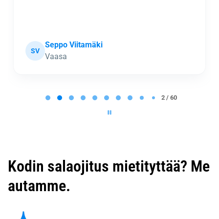
Seppo Viitamäki
SV
Vaasa
P
a
2 / 60
g
e
2
o
f
6
0
Kodin salaojitus mietityttää? Me
autamme.