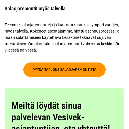
Salaojaremontit myös talvella
Teemme salaojaremontteja ja kuntotarkastuksia ympäri vuoden,
myös talvella. Kokeneet asentajamme, hiottu asennusprosessi ja
maan sulattamiseen käytettävä kesäkone takaavat sujuvan
toteutuksen. Omakotitalon salaojaremontti valmistuu keskimäärin
viidessä päivässä.
PYYDÄ TARJOUS SALAOJAREMONTISTA
Meiltä löydät sinua
palvelevan Vesivek-
asiantuntijan, ota yhteyttä!