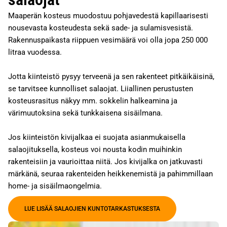
Maaperän kosteus muodostuu pohjavedestä kapillaarisesti
nousevasta kosteudesta sekä sade- ja sulamisvesistä.
Rakennuspaikasta riippuen vesimäärä voi olla jopa 250 000
litraa vuodessa.
Jotta kiinteistö pysyy terveenä ja sen rakenteet pitkäikäisinä,
se tarvitsee kunnolliset salaojat. Liiallinen perustusten
kosteusrasitus näkyy mm. sokkelin halkeamina ja
värimuutoksina sekä tunkkaisena sisäilmana.
Jos kiinteistön kivijalkaa ei suojata asianmukaisella
salaojituksella, kosteus voi nousta kodin muihinkin
rakenteisiin ja vaurioittaa niitä. Jos kivijalka on jatkuvasti
märkänä, seuraa rakenteiden heikkenemistä ja pahimmillaan
home- ja sisäilmaongelmia.
LUE LISÄÄ SALAOJIEN KUNTOTARKASTUKSESTA