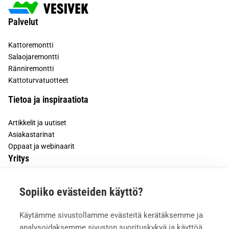
Palvelut
Kattoremontti
Salaojaremontti
Ränniremontti
Kattoturvatuotteet
Tietoa ja inspiraatiota
Artikkelit ja uutiset
Asiakastarinat
Oppaat ja webinaarit
Yritys
Tietoa meistä
Sopiiko evästeiden käyttö?
Asiakkaiden kokemuksia
Meille töihin
Käytämme sivustollamme evästeitä kerätäksemme ja
Yhteystiedot
analysoidaksemme sivuston suorituskykyä ja käyttöä,
Mediapankki