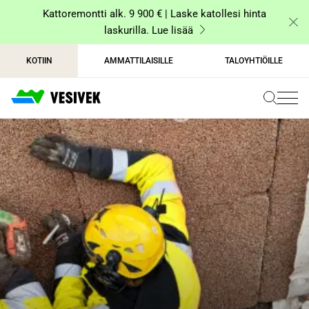
Siirry
Kattoremontti alk. 9 900 € | Laske katollesi hinta
sisältöön
laskurilla. Lue lisää
KOTIIN
AMMATTILAISILLE
TALOYHTIÖILLE