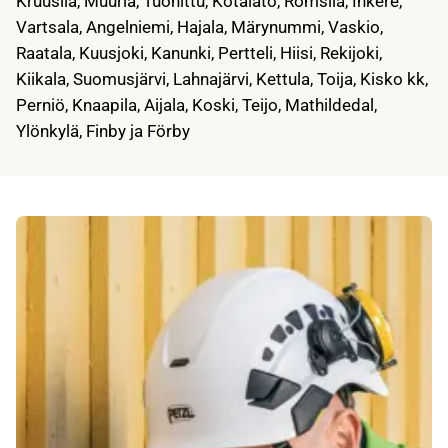
Kruusila, Muurla, Tuohittu, Kotalato, Romsila, Inkere,
Vartsala, Angelniemi, Hajala, Märynummi, Vaskio,
Raatala, Kuusjoki, Kanunki, Pertteli, Hiisi, Rekijoki,
Kiikala, Suomusjärvi, Lahnajärvi, Kettula, Toija, Kisko kk,
Perniö, Knaapila, Aijala, Koski, Teijo, Mathildedal,
Ylönkylä, Finby ja Förby