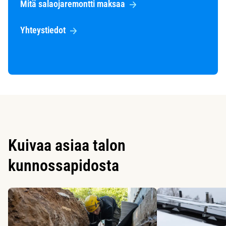
Mitä salaojaremontti maksaa
Yhteystiedot
Kuivaa asiaa talon
kunnossapidosta
Käytä nuolinäppäimiä siirtyäksesi karusellin diojen välillä.