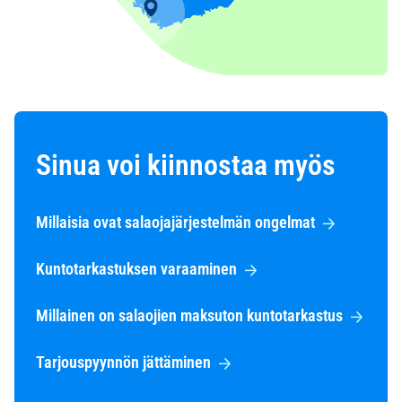
Sinua voi kiinnostaa myös
Millaisia ovat salaojajärjestelmän ongelmat
Kuntotarkastuksen varaaminen
Millainen on salaojien maksuton kuntotarkastus
Tarjouspyynnön jättäminen