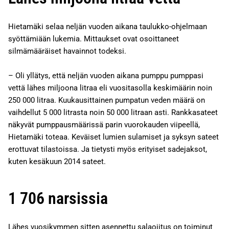
Hietamäki selaa neljän vuoden aikana taulukko-ohjelmaan
syöttämiään lukemia. Mittaukset ovat osoittaneet
silmämääräiset havainnot todeksi.
– Oli yllätys, että neljän vuoden aikana pumppu pumppasi
vettä lähes miljoona litraa eli vuositasolla keskimäärin noin
250 000 litraa. Kuukausittainen pumpatun veden määrä on
vaihdellut 5 000 litrasta noin 50 000 litraan asti. Rankkasateet
näkyvät pumppausmäärissä parin vuorokauden viipeellä,
Hietamäki toteaa. Keväiset lumien sulamiset ja syksyn sateet
erottuvat tilastoissa. Ja tietysti myös erityiset sadejaksot,
kuten kesäkuun 2014 sateet.
1 706 narsissia
Lähes vuosikymmen sitten asennettu salaojitus on toiminut