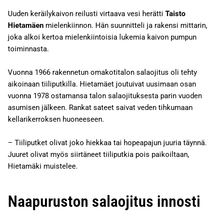
Uuden keräilykaivon reilusti virtaava vesi herätti
Taisto
Hietamäen
mielenkiinnon. Hän suunnitteli ja rakensi mittarin,
joka alkoi kertoa mielenkiintoisia lukemia kaivon pumpun
toiminnasta.
Vuonna 1966 rakennetun omakotitalon salaojitus oli tehty
aikoinaan tiiliputkilla. Hietamäet joutuivat uusimaan osan
vuonna 1978 ostamansa talon salaojituksesta parin vuoden
asumisen jälkeen. Rankat sateet saivat veden tihkumaan
kellarikerroksen huoneeseen.
– Tiiliputket olivat joko hiekkaa tai hopeapajun juuria täynnä.
Juuret olivat myös siirtäneet tiiliputkia pois paikoiltaan,
Hietamäki muistelee.
Naapuruston salaojitus innosti