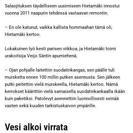
Salaojituksen täydelliseen uusimiseen Hietamäki innostui
vuonna 2011 naapurin tehdessä vastaavan remontin.
– En ole katunut, vaikka kallista hommaahan tämä oli,
Hietamäki kertoo.
Lokakuinen työ kesti parisen viikkoa, ja Hietamäki toimi
urakoitsija Veijo Säntin apumiehenä.
– Ojan pohjalle laitettiin suodatinkangas, sen päälle tuli
mursketta ennen 100 millin putken asennusta. Sen jälkeen
putki peitettiin vielä murskeella, Hietamäki kertoo. Nämä
kerrokset käärittiin vielä samaisella suodatinkankaalla ikään
kuin paketiksi. Patolevyt asennettiin luonnollisesti seinää
vasten sekä kuuden tarkistuskaivon ympärille.
Vesi alkoi virrata