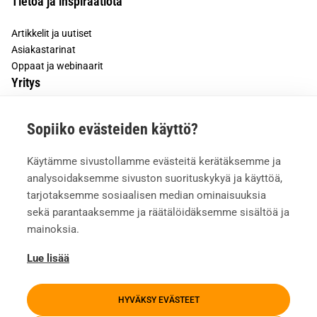
Tietoa ja inspiraatiota
Artikkelit ja uutiset
Asiakastarinat
Oppaat ja webinaarit
Yritys
Tietoa meistä
Sopiiko evästeiden käyttö?
Asiakkaiden kokemuksia
Meille töihin
Käytämme sivustollamme evästeitä kerätäksemme ja
Yhteystiedot
analysoidaksemme sivuston suorituskykyä ja käyttöä,
Mediapankki
tarjotaksemme sosiaalisen median ominaisuuksia
sekä parantaaksemme ja räätälöidäksemme sisältöä ja
mainoksia.
Lue lisää
HYVÄKSY EVÄSTEET