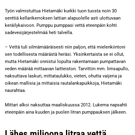
Työn valmistuttua Hietamäki kurkki tuon tuosta noin 30
senttiä kellarikerroksen lattian alapuolelle asti ulottuvaan
keräilykaivoon. Pumppu pumppasi vettä eteenpäin kohti
sadevesijärjestelmää heti talvella.
– Vettä tuli silmämääräisesti niin paljon, että mielenkiintoni
sen todellisesta määrästä heräsi. Yksinkertaista se ei ollut,
mutta Hietamäki onnistui lopulta rakentamaan pumpattavan
veden määrää mittaavan laitteiston. Tarvittiin mm. limsapullo,
naksuttava laskuri, mittataulukko, vieteri, ohutta vaijeria ja
oikean mallisia ja mittaisia rautalankapuikkoja, Hietamäki
naurahtaa.
Mittari alkoi naksuttaa maaliskuussa 2012. Lukema napsahti
eteenpäin aina kuuden ja puolen litran pumppauksen jälkeen.
Lähes miljoona litraa vettä