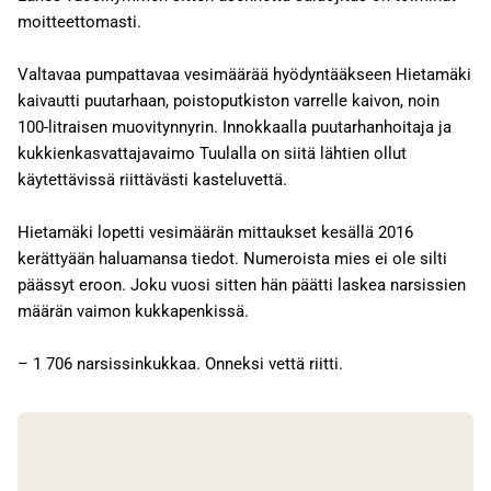
moitteettomasti.
Valtavaa pumpattavaa vesimäärää hyödyntääkseen Hietamäki
kaivautti puutarhaan, poistoputkiston varrelle kaivon, noin
100-litraisen muovitynnyrin. Innokkaalla puutarhanhoitaja ja
kukkienkasvattajavaimo Tuulalla on siitä lähtien ollut
käytettävissä riittävästi kasteluvettä.
Hietamäki lopetti vesimäärän mittaukset kesällä 2016
kerättyään haluamansa tiedot. Numeroista mies ei ole silti
päässyt eroon. Joku vuosi sitten hän päätti laskea narsissien
määrän vaimon kukkapenkissä.
– 1 706 narsissinkukkaa. Onneksi vettä riitti.