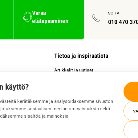
Varaa
SOITA
etätapaaminen
010 470 37
Tietoa ja inspiraatiota
Artikkelit ja uutiset
Asiakastarinat
Oppaat ja webinaarit
n käyttö?
t
västeitä kerätäksemme ja analysoidaksemme sivuston
tarjotaksemme sosiaalisen median ominaisuuksia sekä
VA
idäksemme sisältöä ja mainoksia.