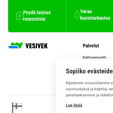
Varaa
Pyydä tarjous
kuntotarkastus
remontista
Palvelut
Kattoremontti
Salaojaremontti
Ränniremontti
Sopiiko evästeide
Kattoturvatuottee
Käytämme sivustollamme e
suorituskykyä ja käyttöä, 
parantaaksemme ja räätälö
Lue lisää