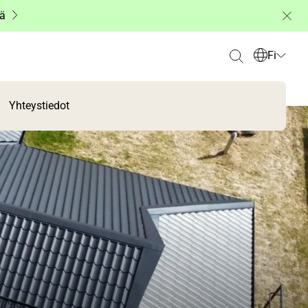
ää
Fi
Yhteystiedot