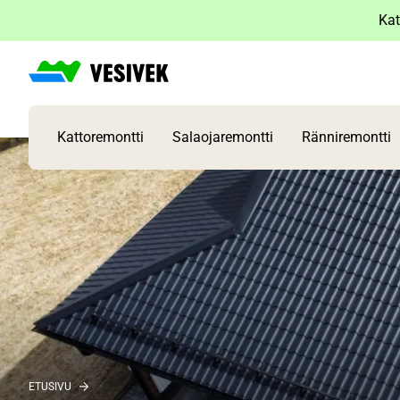
Siirry
Kat
sisältöön
Kattoremontti
Salaojaremontti
Ränniremontti
ETUSIVU