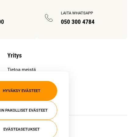
LAITA WHATSAPP
00
050 300 4784
Yritys
Tietoa meistä
Asiakkaiden kokemuksia
Meille töihin
HYVÄKSY EVÄSTEET
Yhteystiedot
Mediapankki
IN PAKOLLISET EVÄSTEET
EVÄSTEASETUKSET