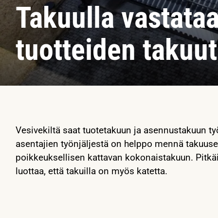
Takuulla vastataa
tuotteiden takuut
Vesivekiltä saat tuotetakuun ja asennustakuun ty
asentajien työnjäljestä on helppo mennä takuus
poikkeuksellisen kattavan kokonaistakuun. Pitkä
luottaa, että takuilla on myös katetta.